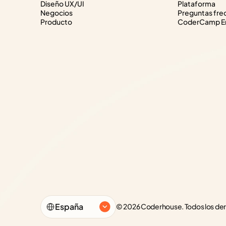
Diseño UX/UI
Plataforma
Negocios
Preguntas fre
Producto
CoderCamp Em
Select Language
España
© 2026 Coderhouse. Todos los de