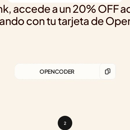
k, accede a un 20% OFF adic
ando con tu tarjeta de Op
OPENCODER
2