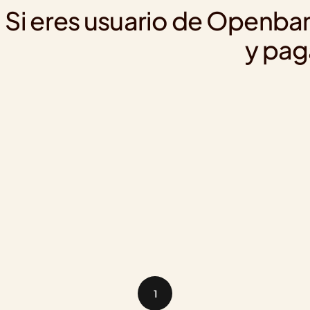
Si eres usuario de Openban
y pag
1