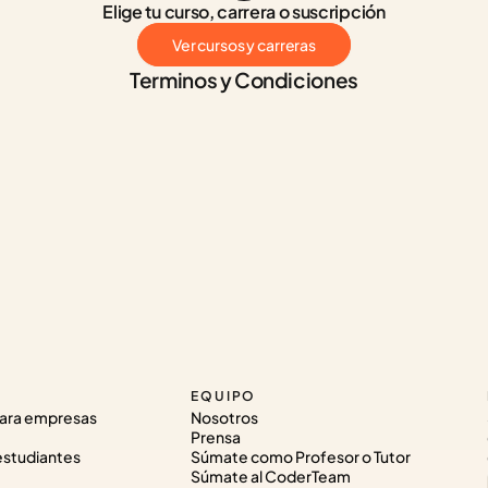
Elige tu curso, carrera o suscripción
Ver cursos y carreras
Terminos y Condiciones
EQUIPO
ara empresas
Nosotros
Prensa
estudiantes
Súmate como Profesor o Tutor
Súmate al CoderTeam