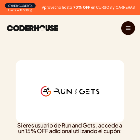
CYBER CODER 🚀
Aprovecha hasta 
70% OFF
 en CURSOS y CARRERAS
Hasta el 07/08 ⏰
Si eres usuario de Run and Gets , accede a 
un 15% OFF adicional utilizando el cupón: