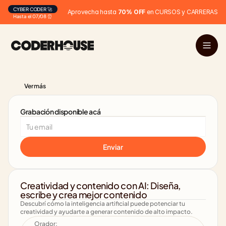
CYBER CODER 🚀
Aprovecha hasta 
70% OFF
 en CURSOS y CARRERAS
Hasta el 07/08 ⏰
Ver más 
Grabación disponible acá
Enviar
Creatividad y contenido con AI: Diseña, 
escribe y crea mejor contenido
Descubrí cómo la inteligencia artificial puede potenciar tu 
creatividad y ayudarte a generar contenido de alto impacto.
Orador: