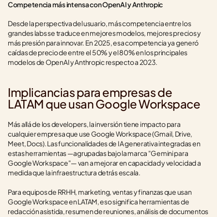
Competencia más intensa con OpenAI y Anthropic
Desde la perspectiva del usuario, más competencia entre los 
grandes labs se traduce en mejores modelos, mejores precios y 
más presión para innovar. En 2025, esa competencia ya generó 
caídas de precio de entre el 50% y el 80% en los principales 
modelos de OpenAI y Anthropic respecto a 2023.
Implicancias para empresas de 
LATAM que usan Google Workspace
Más allá de los developers, la inversión tiene impacto para 
cualquier empresa que use Google Workspace (Gmail, Drive, 
Meet, Docs). Las funcionalidades de IA generativa integradas en 
estas herramientas —agrupadas bajo la marca "Gemini para 
Google Workspace"— van a mejorar en capacidad y velocidad a 
medida que la infraestructura detrás escala.
Para equipos de RRHH, marketing, ventas y finanzas que usan 
Google Workspace en LATAM, eso significa herramientas de 
redacción asistida, resumen de reuniones, análisis de documentos 