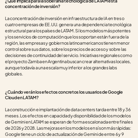
¿Qué implica para la soberanía tecnológica de LATAM esta 
concentración de inversión?
La concentración de inversión en infraestructura de IA en tres o 
cuatro empresas de EE.UU. genera una dependencia tecnológica 
estructural para los países de LATAM. Si los modelos más potentes 
y los servicios de computación que los soportan están fuera de la 
región, las empresas y gobiernos latinoamericanos tienen menor 
control sobre sus datos, sobre los precios de acceso y sobre las 
decisiones de continuidad del servicio. Iniciativas regionales como 
el proyecto Zamba en Argentina buscan crear alternativas locales, 
aunque todavía a una escala muy inferior a los grandes labs 
globales.
¿Cuándo verán los efectos concretos los usuarios de Google 
Cloud en LATAM?
La construcción e implantación de data centers tarda entre 18 y 36 
meses. Los efectos en capacidad y disponibilidad de los modelos 
de Gemini en LATAM se esperan de forma escalonada entre finales 
de 2026 y 2028. Las mejoras en los modelos en sí son más rápidas: 
Google tiene un ciclo de actualización de Gemini de entre 6 y 9 