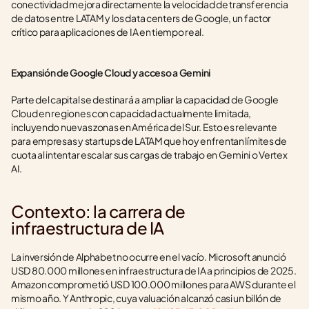
conectividad mejora directamente la velocidad de transferencia 
de datos entre LATAM y los data centers de Google, un factor 
crítico para aplicaciones de IA en tiempo real.
Expansión de Google Cloud y acceso a Gemini
Parte del capital se destinará a ampliar la capacidad de Google 
Cloud en regiones con capacidad actualmente limitada, 
incluyendo nuevas zonas en América del Sur. Esto es relevante 
para empresas y startups de LATAM que hoy enfrentan límites de 
cuota al intentar escalar sus cargas de trabajo en Gemini o Vertex 
AI.
Contexto: la carrera de 
infraestructura de IA
La inversión de Alphabet no ocurre en el vacío. Microsoft anunció 
USD 80.000 millones en infraestructura de IA a principios de 2025. 
Amazon comprometió USD 100.000 millones para AWS durante el 
mismo año. Y Anthropic, cuya valuación alcanzó casi un billón de 