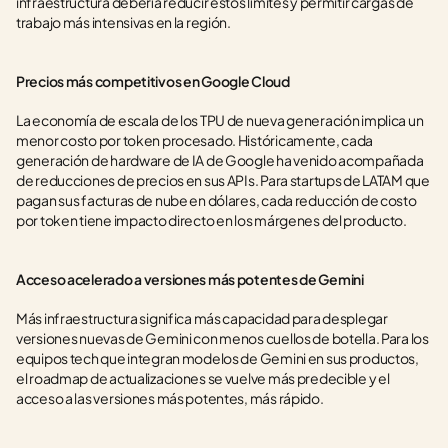
infraestructura debería reducir estos límites y permitir cargas de 
trabajo más intensivas en la región.
Precios más competitivos en Google Cloud
La economía de escala de los TPU de nueva generación implica un 
menor costo por token procesado. Históricamente, cada 
generación de hardware de IA de Google ha venido acompañada 
de reducciones de precios en sus APIs. Para startups de LATAM que 
pagan sus facturas de nube en dólares, cada reducción de costo 
por token tiene impacto directo en los márgenes del producto.
Acceso acelerado a versiones más potentes de Gemini
Más infraestructura significa más capacidad para desplegar 
versiones nuevas de Gemini con menos cuellos de botella. Para los 
equipos tech que integran modelos de Gemini en sus productos, 
el roadmap de actualizaciones se vuelve más predecible y el 
acceso a las versiones más potentes, más rápido.