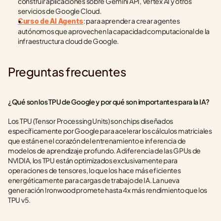
construir aplicaciones sobre Gemini API, Vertex AI y otros 
servicios de Google Cloud.
: para aprender a crear agentes 
Curso de AI Agents
autónomos que aprovechen la capacidad computacional de la 
infraestructura cloud de Google.
Preguntas frecuentes
¿Qué son los TPU de Google y por qué son importantes para la IA?
Los TPU (Tensor Processing Units) son chips diseñados 
específicamente por Google para acelerar los cálculos matriciales 
que están en el corazón del entrenamiento e inferencia de 
modelos de aprendizaje profundo. A diferencia de las GPUs de 
NVIDIA, los TPU están optimizados exclusivamente para 
operaciones de tensores, lo que los hace más eficientes 
energéticamente para cargas de trabajo de IA. La nueva 
generación Ironwood promete hasta 4x más rendimiento que los 
TPU v5.