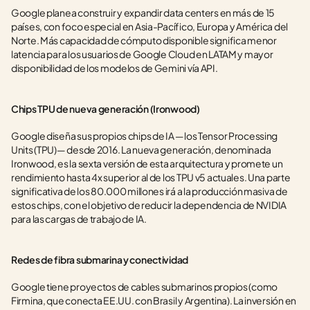
Google planea construir y expandir data centers en más de 15 
países, con foco especial en Asia-Pacífico, Europa y América del 
Norte. Más capacidad de cómputo disponible significa menor 
latencia para los usuarios de Google Cloud en LATAM y mayor 
disponibilidad de los modelos de Gemini vía API.
Chips TPU de nueva generación (Ironwood)
Google diseña sus propios chips de IA —los Tensor Processing 
Units (TPU)— desde 2016. La nueva generación, denominada 
Ironwood, es la sexta versión de esta arquitectura y promete un 
rendimiento hasta 4x superior al de los TPU v5 actuales. Una parte 
significativa de los 80.000 millones irá a la producción masiva de 
estos chips, con el objetivo de reducir la dependencia de NVIDIA 
para las cargas de trabajo de IA.
Redes de fibra submarina y conectividad
Google tiene proyectos de cables submarinos propios (como 
Firmina, que conecta EE.UU. con Brasil y Argentina). La inversión en 