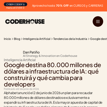
CYBER CODER 🚀
Aprovecha hasta 
70% OFF
 en CURSOS y CARRERAS
Hasta el 07/08 ⏰
Inicio
Blog
Inteligencia Artificial
Tendencias de la Industria
Google desti
Dan Patiño
AI Strategy & Innovation en Coderhouse
Inteligencia Artificial
Google destina 80.000 millones de 
dólares a infraestructura de IA: qué 
construirá y qué cambia para 
developers
Publicado el
2 de junio de 2026
Alphabet anunció el 2 de junio de 2026 un plan para recaudar 
80.000 millones de dólares destinados exclusivamente a 
expandir su infraestructura de IA. Es la mayor apuesta de capital de 