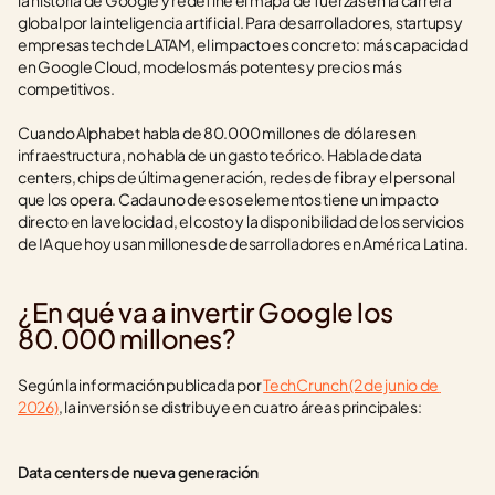
la historia de Google y redefine el mapa de fuerzas en la carrera 
global por la inteligencia artificial. Para desarrolladores, startups y 
empresas tech de LATAM, el impacto es concreto: más capacidad 
en Google Cloud, modelos más potentes y precios más 
competitivos.
Cuando Alphabet habla de 80.000 millones de dólares en 
infraestructura, no habla de un gasto teórico. Habla de data 
centers, chips de última generación, redes de fibra y el personal 
que los opera. Cada uno de esos elementos tiene un impacto 
directo en la velocidad, el costo y la disponibilidad de los servicios 
de IA que hoy usan millones de desarrolladores en América Latina.
¿En qué va a invertir Google los 
80.000 millones?
Según la información publicada por 
TechCrunch (2 de junio de 
2026)
, la inversión se distribuye en cuatro áreas principales:
Data centers de nueva generación