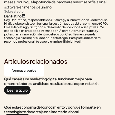
meses, por lo que la potencia del hardware nuevo se refleja en el 
software en menos de un año.
Sobre el autor
Dan Patiño
Soy Dan Patiño, responsable de AI Strategy & Innovation en Coderhouse. 
Mi día a día consiste en fusionar la gestión táctica del e-commerce (CRO, 
Email Marketing y SEO) con el desarrollo de soluciones disruptivas. Me 
especializo en crear apps internas con IA para automatizar tareas y 
potenciar la innovación dentro del equipo. Creo fielmente que la 
tecnología es el mejor aliado de la estrategia. Para profundizar en mi 
recorrido profesional, te espero en mi perfil de LinkedIn.
Artículos relacionados
Ver más artículos
Qué canales de marketing digital funcionan mejor para 
emprendedores: análisis de resultados reales por industria
Leer artículo
Qué es la economía del conocimiento y por qué formarte en 
tecnología te da ventaja en el mercado laboral