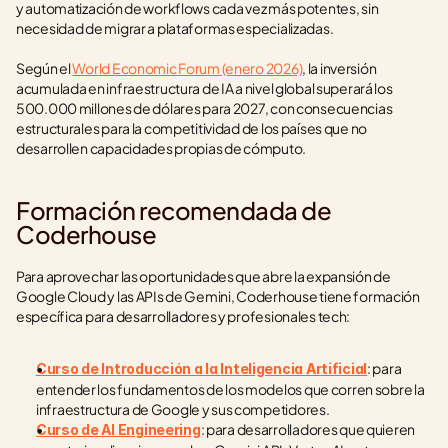
y automatización de workflows cada vez más potentes, sin 
necesidad de migrar a plataformas especializadas.
Según el 
World Economic Forum (enero 2026)
, la inversión 
acumulada en infraestructura de IA a nivel global superará los 
500.000 millones de dólares para 2027, con consecuencias 
estructurales para la competitividad de los países que no 
desarrollen capacidades propias de cómputo.
Formación recomendada de 
Coderhouse
Para aprovechar las oportunidades que abre la expansión de 
Google Cloud y las APIs de Gemini, Coderhouse tiene formación 
específica para desarrolladores y profesionales tech:
: para 
Curso de Introducción a la Inteligencia Artificial
entender los fundamentos de los modelos que corren sobre la 
infraestructura de Google y sus competidores.
: para desarrolladores que quieren 
Curso de AI Engineering