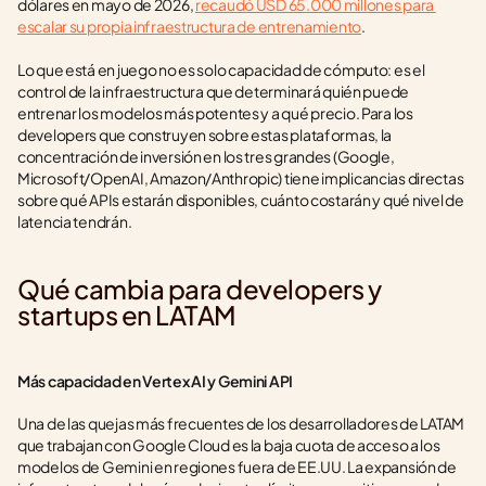
dólares en mayo de 2026, 
recaudó USD 65.000 millones para 
escalar su propia infraestructura de entrenamiento
.
Lo que está en juego no es solo capacidad de cómputo: es el 
control de la infraestructura que determinará quién puede 
entrenar los modelos más potentes y a qué precio. Para los 
developers que construyen sobre estas plataformas, la 
concentración de inversión en los tres grandes (Google, 
Microsoft/OpenAI, Amazon/Anthropic) tiene implicancias directas 
sobre qué APIs estarán disponibles, cuánto costarán y qué nivel de 
latencia tendrán.
Qué cambia para developers y 
startups en LATAM
Más capacidad en Vertex AI y Gemini API
Una de las quejas más frecuentes de los desarrolladores de LATAM 
que trabajan con Google Cloud es la baja cuota de acceso a los 
modelos de Gemini en regiones fuera de EE.UU. La expansión de 