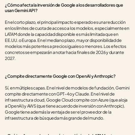
¿Cómo afecta la inversión de Google a los desarrolladores que 
usan Gemini API?
En el corto plazo, el principal impacto esperado es una reducción 
en los límites de cuota de acceso a los modelos, especialmente en 
LATAM donde la capacidad disponible es más limitada que en 
EE.UU. o Europa. En el mediano plazo, mayor disponibilidad de 
modelos más potentes a precios iguales o menores. Los efectos 
concretos se empezarán a notar hacia finales de 2026 y durante 
2027.
¿Compite directamente Google con OpenAI y Anthropic?
Sí, en múltiples capas. En el nivel de modelos de fundación, Gemini 
compite directamente con GPT-4o y Claude. En el nivel de 
infraestructura cloud, Google Cloud compite con Azure (que aloja 
a OpenAI) y AWS (que tiene acuerdo de inversión con Anthropic). 
Google tiene además la ventaja de ser el proveedor de la 
infraestructura de búsqueda más grande del mundo.