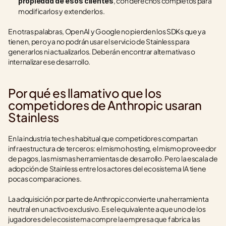
, con derechos completos para 
propiedad de esos clientes
modificarlos y extenderlos.
En otras palabras, OpenAI y Google no pierden los SDKs que ya 
tienen, pero ya no podrán usar el servicio de Stainless para 
generarlos ni actualizarlos. Deberán encontrar alternativas o 
internalizar ese desarrollo.
Por qué es llamativo que los 
competidores de Anthropic usaran 
Stainless
En la industria tech es habitual que competidores compartan 
infraestructura de terceros: el mismo hosting, el mismo proveedor 
de pagos, las mismas herramientas de desarrollo. Pero la escala de 
adopción de Stainless entre los actores del ecosistema IA tiene 
pocas comparaciones.
La adquisición por parte de Anthropic convierte una herramienta 
neutral en un activo exclusivo. Es el equivalente a que uno de los 
jugadores del ecosistema compre la empresa que fabrica las 