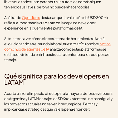
llaves que todos usan para abrir sus autos: los demás siguen 
teniendo sus llaves, pero ya no pueden hacer copias.
Análisis de 
OpenTools
 destacan que la valuación de USD 300M+ 
refleja la importancia creciente de la capa de developer 
experience en la guerra entre plataformas de IA.
Si te interesa ver cómo el ecosistema de herramientas IA está 
evolucionando en el mundo laboral, nuestro artículo sobre 
Notion 
como hub de agentes de IA
 analiza cómo estas plataformas se 
están convirtiendo en infraestructura central para los equipos de 
trabajo.
Qué significa para los developers en 
LATAM
A corto plazo, el impacto directo para la mayoría de los developers 
en Argentina y LATAM es bajo: los SDKs existentes funcionan igual y 
los proyectos actuales no se ven interrumpidos. Pero hay 
implicancias estratégicas que vale la pena entender: