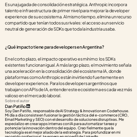
Es una jugada de consolidación estratégica. Anthropic incorpora 
talento e infraestructura de primer nivel para mejorar la developer 
experience de su ecosistema. Al mismo tiempo, elimina un recurso 
compartido que tenían todos sus rivales: el acceso a un servicio 
neutral de generación de SDKs que toda la industria usaba.
¿Qué impacto tiene para developers en Argentina?
En el corto plazo, el impacto operativo es mínimo: los SDKs 
existentes funcionan igual. A más largo plazo, el movimiento señala 
una aceleración en la consolidación del ecosistema IA, donde 
plataformas como Anthropic están invirtiendo fuertemente en 
developer experience. Para los developers argentinos que 
trabajan con APIs de IA, entender este ecosistema es cada vez más 
valioso en el mercado laboral.
Sobre el autor
Dan Patiño
Soy Dan Patiño, responsable de AI Strategy & Innovation en Coderhouse. 
Mi día a día consiste en fusionar la gestión táctica del e-commerce (CRO, 
Email Marketing y SEO) con el desarrollo de soluciones disruptivas. Me 
especializo en crear apps internas con IA para automatizar tareas y 
potenciar la innovación dentro del equipo. Creo fielmente que la 
tecnología es el mejor aliado de la estrategia. Para profundizar en mi 
recorrido profesional, te espero en mi perfil de LinkedIn.