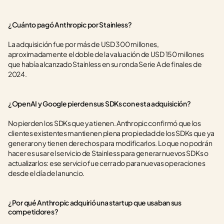
¿Cuánto pagó Anthropic por Stainless?
La adquisición fue por más de USD 300 millones, 
aproximadamente el doble de la valuación de USD 150 millones 
que había alcanzado Stainless en su ronda Serie A de finales de 
2024.
¿OpenAI y Google pierden sus SDKs con esta adquisición?
No pierden los SDKs que ya tienen. Anthropic confirmó que los 
clientes existentes mantienen plena propiedad de los SDKs que ya 
generaron y tienen derechos para modificarlos. Lo que no podrán 
hacer es usar el servicio de Stainless para generar nuevos SDKs o 
actualizarlos: ese servicio fue cerrado para nuevas operaciones 
desde el día del anuncio.
¿Por qué Anthropic adquirió una startup que usaban sus 
competidores?