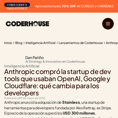
CYBER CODER 🚀
Aprovecha hasta 
70% OFF
 en CURSOS y CARRERAS
Hasta el 07/08 ⏰
Inicio
Blog
Inteligencia Artificial
Lanzamientos de Coderhouse
Anthrop
Dan Patiño
AI Strategy & Innovation en Coderhouse
Inteligencia Artificial
Anthropic compró la startup de dev 
tools que usaban OpenAI, Google y 
Cloudflare: qué cambia para los 
developers
Publicado el
19 de mayo de 2026
Anthropic anunció la adquisición de 
, una startup de 
Stainless
herramientas para developers fundada por Alex Rattray, ex Stripe. 
El precio de la operación superó los 
, 
USD 300 millones