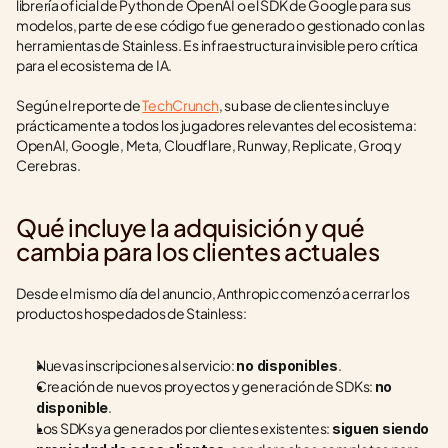
librería oficial de Python de OpenAI o el SDK de Google para sus 
modelos, parte de ese código fue generado o gestionado con las 
herramientas de Stainless. Es infraestructura invisible pero crítica 
para el ecosistema de IA.
Según el reporte de 
TechCrunch
, su base de clientes incluye 
prácticamente a todos los jugadores relevantes del ecosistema: 
OpenAI, Google, Meta, Cloudflare, Runway, Replicate, Groq y 
Cerebras.
Qué incluye la adquisición y qué 
cambia para los clientes actuales
Desde el mismo día del anuncio, Anthropic comenzó a cerrar los 
productos hospedados de Stainless:
Nuevas inscripciones al servicio: 
.
no disponibles
Creación de nuevos proyectos y generación de SDKs: 
no 
.
disponible
Los SDKs ya generados por clientes existentes: 
siguen siendo 