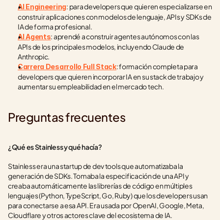
: para developers que quieren especializarse en 
AI Engineering
construir aplicaciones con modelos de lenguaje, APIs y SDKs de 
IA de forma profesional.
: aprendé a construir agentes autónomos con las 
AI Agents
APIs de los principales modelos, incluyendo Claude de 
Anthropic.
: formación completa para 
Carrera Desarrollo Full Stack
developers que quieren incorporar IA en su stack de trabajo y 
aumentar su empleabilidad en el mercado tech.
Preguntas frecuentes
¿Qué es Stainless y qué hacía?
Stainless era una startup de dev tools que automatizaba la 
generación de SDKs. Tomaba la especificación de una API y 
creaba automáticamente las librerías de código en múltiples 
lenguajes (Python, TypeScript, Go, Ruby) que los developers usan 
para conectarse a esa API. Era usada por OpenAI, Google, Meta, 
Cloudflare y otros actores clave del ecosistema de IA.