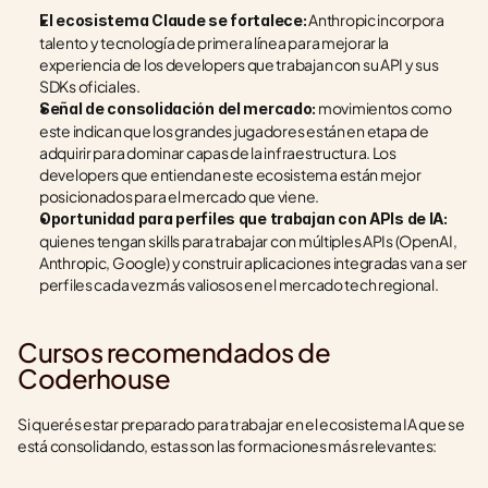
 Anthropic incorpora 
El ecosistema Claude se fortalece:
talento y tecnología de primera línea para mejorar la 
experiencia de los developers que trabajan con su API y sus 
SDKs oficiales.
 movimientos como 
Señal de consolidación del mercado:
este indican que los grandes jugadores están en etapa de 
adquirir para dominar capas de la infraestructura. Los 
developers que entiendan este ecosistema están mejor 
posicionados para el mercado que viene.
Oportunidad para perfiles que trabajan con APIs de IA:
quienes tengan skills para trabajar con múltiples APIs (OpenAI, 
Anthropic, Google) y construir aplicaciones integradas van a ser 
perfiles cada vez más valiosos en el mercado tech regional.
Cursos recomendados de 
Coderhouse
Si querés estar preparado para trabajar en el ecosistema IA que se 
está consolidando, estas son las formaciones más relevantes: