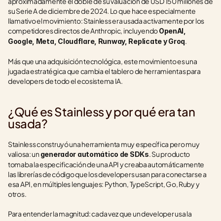
aproximadamente el doble de su valuación de USD 150 millones de 
su Serie A de diciembre de 2024. Lo que hace especialmente 
llamativo el movimiento: Stainless era usada activamente por los 
competidores directos de Anthropic, incluyendo 
OpenAI, 
.
Google, Meta, Cloudflare, Runway, Replicate y Groq
Más que una adquisición tecnológica, este movimiento es una 
jugada estratégica que cambia el tablero de herramientas para 
developers de todo el ecosistema IA.
¿Qué es Stainless y por qué era tan 
usada?
Stainless construyó una herramienta muy específica pero muy 
valiosa: un 
. Su producto 
generador automático de SDKs
tomaba la especificación de una API y creaba automáticamente 
las librerías de código que los developers usan para conectarse a 
esa API, en múltiples lenguajes: Python, TypeScript, Go, Ruby y 
otros.
Para entender la magnitud: cada vez que un developer usa la 