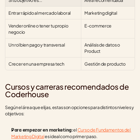
Si tu objetivo es...
Área recomendada
Entrar rápido al mercado laboral
Marketing digital
Vender online o tener tu propio 
E-commerce
negocio
Un rol bien pago y transversal
Análisis de datos o 
Product
Crecer en una empresa tech
Gestión de producto
Cursos y carreras recomendados de 
Coderhouse
Según el área que elijas, estas son opciones para distintos niveles y 
objetivos:
 el 
Curso de Fundamentos del 
Para empezar en marketing:
Marketing Digital
 es ideal como primer paso.