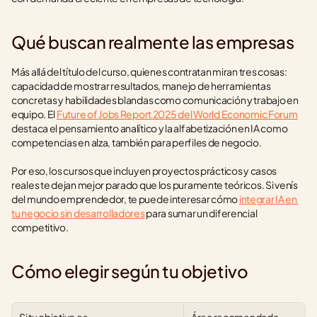
Qué buscan realmente las empresas
Más allá del título del curso, quienes contratan miran tres cosas: 
capacidad de mostrar resultados, manejo de herramientas 
concretas y habilidades blandas como comunicación y trabajo en 
equipo. El 
Future of Jobs Report 2025 del World Economic Forum
destaca el pensamiento analítico y la alfabetización en IA como 
competencias en alza, también para perfiles de negocio.
Por eso, los cursos que incluyen proyectos prácticos y casos 
reales te dejan mejor parado que los puramente teóricos. Si venís 
del mundo emprendedor, te puede interesar cómo 
integrar IA en 
tu negocio sin desarrolladores
 para sumar un diferencial 
competitivo.
Cómo elegir según tu objetivo