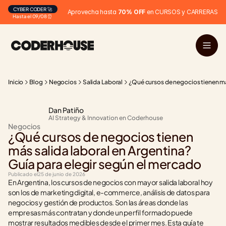
CYBER CODER 🚀
Aprovecha hasta 
70% OFF
 en CURSOS y CARRERAS
Hasta el 09/08 ⏰
Inicio
Blog
Negocios
Salida Laboral
¿Qué cursos de negocios tienen más
Dan Patiño
AI Strategy & Innovation en Coderhouse
Negocios
¿Qué cursos de negocios tienen 
más salida laboral en Argentina? 
Guía para elegir según el mercado
Publicado el
25 de junio de 2026
En Argentina, los cursos de negocios con mayor salida laboral hoy 
son los de marketing digital, e-commerce, análisis de datos para 
negocios y gestión de productos. Son las áreas donde las 
empresas más contratan y donde un perfil formado puede 
mostrar resultados medibles desde el primer mes. Esta guía te 