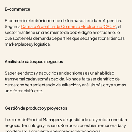
E-commerce
El comercio electrónico crece de forma sostenida en Argentina. 
Según la 
Cámara Argentina de Comercio Electrónico (CACE)
, el 
sector mantiene un crecimiento de doble dígito año tras año, lo 
que sostiene la demanda de perfiles que sepan gestionar tiendas, 
marketplaces y logística.
Análisis de datos para negocios
Saber leer datos y traducirlos en decisiones es una habilidad 
transversal cada vez más pedida. No hace falta ser científico de 
datos: con herramientas de visualización y análisis básico ya sumás 
un diferencial fuerte.
Gestión de producto y proyectos
Los roles de Product Manager y de gestión de proyectos conectan 
negocio, tecnología y usuario. Son posiciones bien remuneradas y 
con demanda creciente en empresas de tecnología.