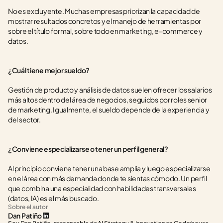
No es excluyente. Muchas empresas priorizan la capacidad de 
mostrar resultados concretos y el manejo de herramientas por 
sobre el título formal, sobre todo en marketing, e-commerce y 
datos.
¿Cuál tiene mejor sueldo?
Gestión de producto y análisis de datos suelen ofrecer los salarios 
más altos dentro del área de negocios, seguidos por roles senior 
de marketing. Igualmente, el sueldo depende de la experiencia y 
del sector.
¿Conviene especializarse o tener un perfil general?
Al principio conviene tener una base amplia y luego especializarse 
en el área con más demanda donde te sientas cómodo. Un perfil 
que combina una especialidad con habilidades transversales 
(datos, IA) es el más buscado.
Sobre el autor
Dan Patiño