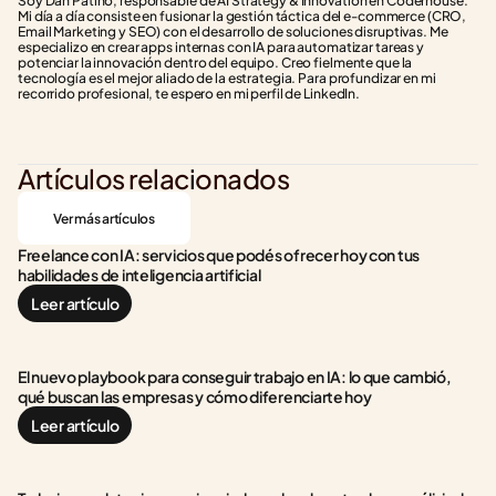
Soy Dan Patiño, responsable de AI Strategy & Innovation en Coderhouse. 
Mi día a día consiste en fusionar la gestión táctica del e-commerce (CRO, 
Email Marketing y SEO) con el desarrollo de soluciones disruptivas. Me 
especializo en crear apps internas con IA para automatizar tareas y 
potenciar la innovación dentro del equipo. Creo fielmente que la 
tecnología es el mejor aliado de la estrategia. Para profundizar en mi 
recorrido profesional, te espero en mi perfil de LinkedIn.
Artículos relacionados
Ver más artículos
Freelance con IA: servicios que podés ofrecer hoy con tus 
habilidades de inteligencia artificial
Leer artículo
El nuevo playbook para conseguir trabajo en IA: lo que cambió, 
qué buscan las empresas y cómo diferenciarte hoy
Leer artículo