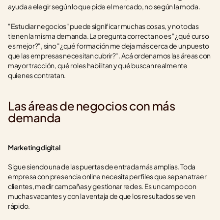
ayuda a elegir según lo que pide el mercado, no según la moda.
"Estudiar negocios" puede significar muchas cosas, y no todas 
tienen la misma demanda. La pregunta correcta no es "¿qué curso 
es mejor?", sino "¿qué formación me deja más cerca de un puesto 
que las empresas necesitan cubrir?". Acá ordenamos las áreas con 
mayor tracción, qué roles habilitan y qué buscan realmente 
quienes contratan.
Las áreas de negocios con más 
demanda
Marketing digital
Sigue siendo una de las puertas de entrada más amplias. Toda 
empresa con presencia online necesita perfiles que sepan atraer 
clientes, medir campañas y gestionar redes. Es un campo con 
muchas vacantes y con la ventaja de que los resultados se ven 
rápido.