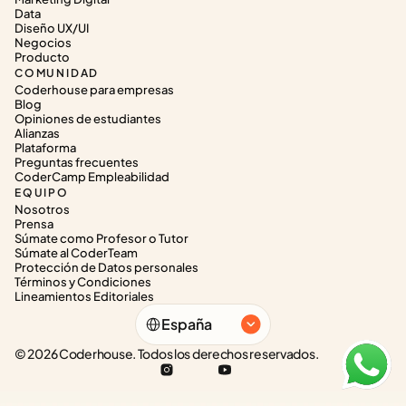
Data
Diseño UX/UI
Negocios
Producto
COMUNIDAD
Coderhouse para empresas
Blog
Opiniones de estudiantes
Alianzas
Plataforma
Preguntas frecuentes
CoderCamp Empleabilidad
EQUIPO
Nosotros
Prensa
Súmate como Profesor o Tutor
Súmate al CoderTeam
Protección de Datos personales
Términos y Condiciones
Lineamientos Editoriales
Select Language
España
© 2026 Coderhouse. Todos los derechos reservados.