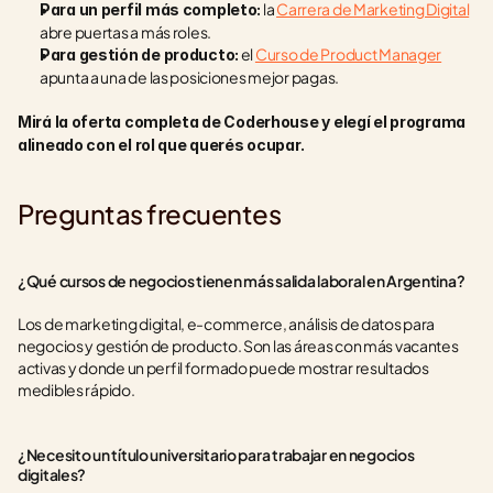
 la 
Carrera de Marketing Digital
Para un perfil más completo:
abre puertas a más roles.
 el 
Curso de Product Manager
Para gestión de producto:
apunta a una de las posiciones mejor pagas.
Mirá la oferta completa de Coderhouse y elegí el programa 
alineado con el rol que querés ocupar.
Preguntas frecuentes
¿Qué cursos de negocios tienen más salida laboral en Argentina?
Los de marketing digital, e-commerce, análisis de datos para 
negocios y gestión de producto. Son las áreas con más vacantes 
activas y donde un perfil formado puede mostrar resultados 
medibles rápido.
¿Necesito un título universitario para trabajar en negocios 
digitales?