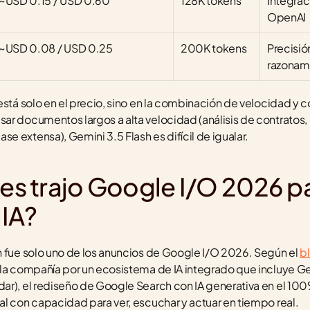
~USD 0.15 / USD 0.60
128K tokens
Integrac
OpenAI
~USD 0.08 / USD 0.25
200K tokens
Precisió
razonam
está solo en el precio, sino en la combinación de velocidad y co
ar documentos largos a alta velocidad (análisis de contratos,
 extensa), Gemini 3.5 Flash es difícil de igualar.
 trajo Google I/O 2026 par
 IA?
h fue solo uno de los anuncios de Google I/O 2026. Según el 
b
 la compañía por un ecosistema de IA integrado que incluye Ge
ar), el rediseño de Google Search con IA generativa en el 100%
al con capacidad para ver, escuchar y actuar en tiempo real.