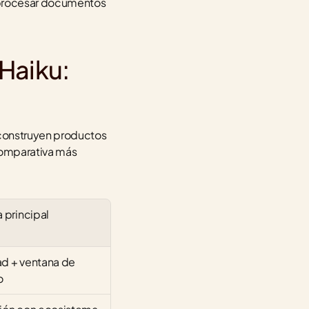
 procesar documentos 
Haiku: 
construyen productos 
comparativa más 
a principal
d + ventana de 
o