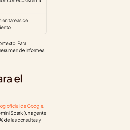
ión con ecosistema 
n en tareas de 
iento
ntexto. Para 
 resumen de informes, 
a el 
log oficial de Google
, 
mini Spark (un agente 
 de las consultas y 