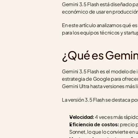
Gemini 3.5 Flash está diseñado pa
económico de usar en producción
En este artículo analizamos qué e
para los equipos técnicos y startu
¿Qué es Gemini
Gemini 3.5 Flash es el modelo de in
estrategia de Google para ofrecer
Gemini Ultra hasta versiones más 
La versión 3.5 Flash se destaca por
 4 veces más rápido
Velocidad:
 precio 
Eficiencia de costos:
Sonnet, lo que lo convierte en