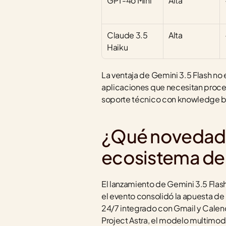
GPT-4o Mini
Alta
Claude 3.5 
Alta
Haiku
La ventaja de Gemini 3.5 Flash no 
aplicaciones que necesitan proces
soporte técnico con knowledge base
¿Qué novedades
ecosistema de
El lanzamiento de Gemini 3.5 Flas
el evento consolidó la apuesta de
24/7 integrado con Gmail y Calend
Project Astra, el modelo multimod