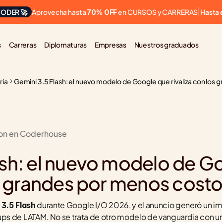
Aprovecha hasta 
 en CURSOS y CARRERAS
ODER 🚀
|
Hasta 
70% OFF
s
Carreras
Diplomaturas
Empresas
Nuestros graduados
ria
Gemini 3.5 Flash: el nuevo modelo de Google que rivaliza con los
ion en Coderhouse
ash: el nuevo modelo de Go
os grandes por menos cost
 durante Google I/O 2026, y el anuncio generó un im
 3.5 Flash
s de LATAM. No se trata de otro modelo de vanguardia con un p