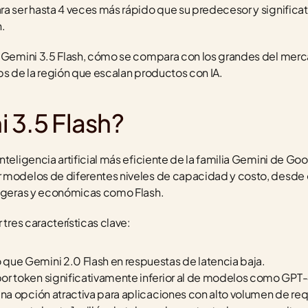
ra ser hasta 4 veces más rápido que su predecesor y significa
.
s Gemini 3.5 Flash, cómo se compara con los grandes del merc
ps de la región que escalan productos con IA.
 3.5 Flash?
teligencia artificial más eficiente de la familia Gemini de Goo
 modelos de diferentes niveles de capacidad y costo, desde e
ligeras y económicas como Flash.
 tres características clave:
 que Gemini 2.0 Flash en respuestas de latencia baja.
por token significativamente inferior al de modelos como GPT-
 una opción atractiva para aplicaciones con alto volumen de re