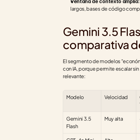
Ventana de contexto amplia:
largos, bases de código compl
Gemini 3.5 Flas
comparativa 
El segmento de modelos "económic
con IA, porque permite escalar sin
relevante:
Modelo
Velocidad
Gemini 3.5 
Muy alta
Flash