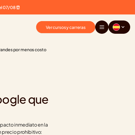
el 07/08 ⏰
Ver cursos y carreras
 grandes por menos costo
ogle que 
o
pacto inmediato en la 
recio prohibitivo: 