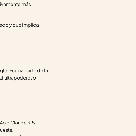
tivamente más 
ado y qué implica 
gle. Forma parte de la 
l ultrapoderoso 
4o o Claude 3.5 
quests.