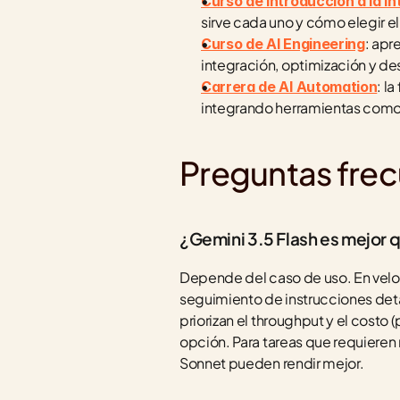
Curso de Introducción a la Int
sirve cada uno y cómo elegir 
: apr
Curso de AI Engineering
integración, optimización y d
: l
Carrera de AI Automation
integrando herramientas como 
Preguntas fre
¿Gemini 3.5 Flash es mejor
Depende del caso de uso. En veloc
seguimiento de instrucciones deta
priorizan el throughput y el costo
opción. Para tareas que requiere
Sonnet pueden rendir mejor.