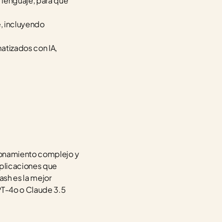
lenguaje, para qué 
, incluyendo 
atizados con IA, 
zonamiento complejo y 
plicaciones que 
sh es la mejor 
T-4o o Claude 3.5 