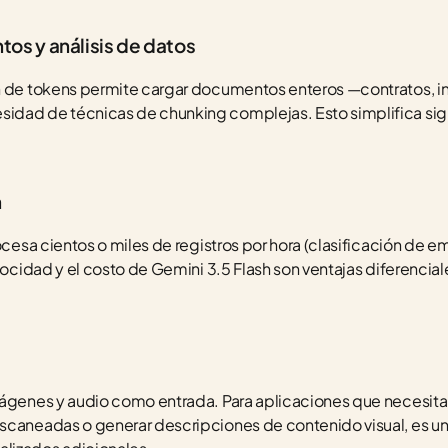
s y análisis de datos
n de tokens permite cargar documentos enteros —contratos, inf
dad de técnicas de chunking complejas. Esto simplifica sign
.
n
ocesa cientos o miles de registros por hora (clasificación de em
locidad y el costo de Gemini 3.5 Flash son ventajas diferenciales
mágenes y audio como entrada. Para aplicaciones que necesitan
scaneadas o generar descripciones de contenido visual, es un