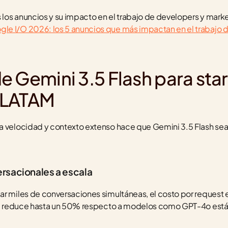
s los anuncios y su impacto en el trabajo de developers y marke
le I/O 2026: los 5 anuncios que más impactan en el trabajo d
 Gemini 3.5 Flash para star
 LATAM
a velocidad y contexto extenso hace que Gemini 3.5 Flash sea 
rsacionales a escala
r miles de conversaciones simultáneas, el costo por request e
 se reduce hasta un 50% respecto a modelos como GPT-4o están