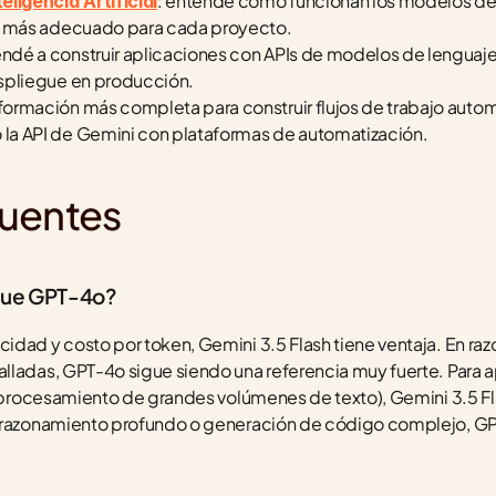
: entendé cómo funcionan los modelos de 
eligencia Artificial
el más adecuado para cada proyecto.
endé a construir aplicaciones con APIs de modelos de lenguaje
espliegue en producción.
a formación más completa para construir flujos de trabajo autom
la API de Gemini con plataformas de automatización.
cuentes
 que GPT-4o?
idad y costo por token, Gemini 3.5 Flash tiene ventaja. En ra
lladas, GPT-4o sigue siendo una referencia muy fuerte. Para a
 (procesamiento de grandes volúmenes de texto), Gemini 3.5 Fla
n razonamiento profundo o generación de código complejo, GP