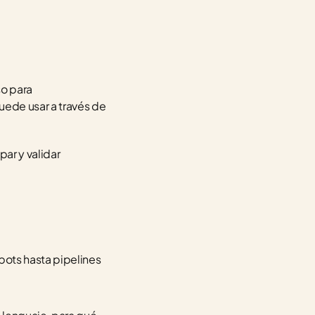
o para 
ede usar a través de 
ar y validar 
ots hasta pipelines 