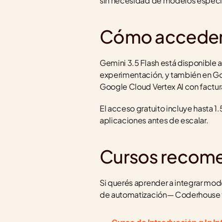
sin necesidad de modelos especia
Cómo acceder 
Gemini 3.5 Flash está disponible a 
experimentación, y también en Goo
Google Cloud Vertex AI con factur
El acceso gratuito incluye hasta 1.
aplicaciones antes de escalar.
Cursos recom
Si querés aprender a integrar mo
de automatización— Coderhouse t