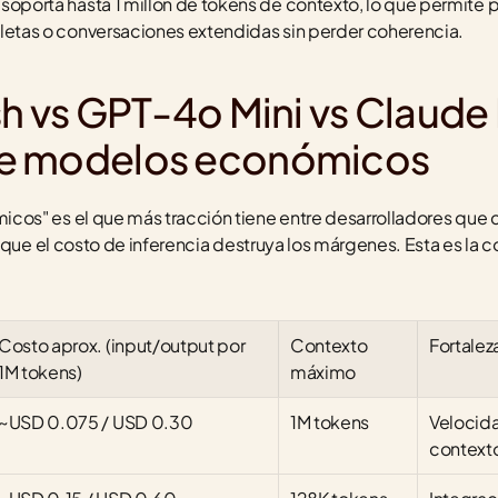
 soporta hasta 1 millón de tokens de contexto, lo que permite
etas o conversaciones extendidas sin perder coherencia.
h vs GPT-4o Mini vs Claude 
de modelos económicos
os" es el que más tracción tiene entre desarrolladores que 
 que el costo de inferencia destruya los márgenes. Esta es la 
Costo aprox. (input/output por 
Contexto 
Fortalez
1M tokens)
máximo
~USD 0.075 / USD 0.30
1M tokens
Velocida
context