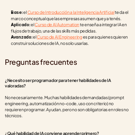
 el 
Curso de Introducción a la Inteligencia Artificial
 te da el 
Base:
marco conceptual que las empresas asumen que ya tenés.
 el 
Curso de AI Automation
 te enseña a integrar IA en 
Aplicado:
flujos de trabajo, una de las skills más pedidas.
 el 
Curso de AI Engineering
 es para quienes quieren 
Avanzado:
construir soluciones de IA, no solo usarlas.
Preguntas frecuentes
¿Necesito ser programador para tener habilidades de IA 
valoradas?
No necesariamente. Muchas habilidades demandadas (prompt 
engineering, automatización no-code, uso con criterio) no 
requieren programar. Ayudan, pero no son obligatorias en roles no 
técnicos.
¿Qué habilidad de IA conviene aprender primero?