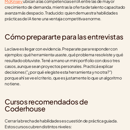
McKinsey
 ubican a las competencias en IA entre las de mayor 
crecimiento de demanda, mientras la oferta de talento capacitado 
avanza más despacio. Traducido: quien demuestra habilidades 
prácticas de IA tiene una ventaja competitiva enorme.
Cómo prepararte para las entrevistas
La clave es llegar con evidencia. Preparate para responder con 
ejemplos: qué herramienta usaste, qué problema resolviste y qué 
resultado obtuviste. Tené a mano un mini portfolio con dos o tres 
casos, aunque sean proyectos personales. Practicá explicar 
decisiones ("¿por qué elegiste esta herramienta y no otra?") 
porque ahí se ve el criterio, que es justamente lo que un algoritmo 
no tiene.
Cursos recomendados de 
Coderhouse
Cerrar la brecha de habilidades es cuestión de práctica guiada. 
Estos cursos cubren distintos niveles: