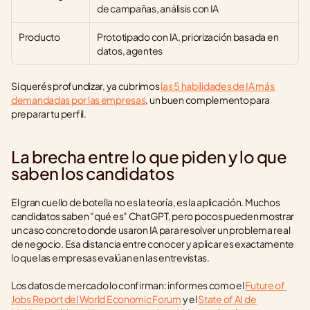
de campañas, análisis con IA
Producto
Prototipado con IA, priorización basada en 
datos, agentes
Si querés profundizar, ya cubrimos 
las 5 habilidades de IA más 
demandadas por las empresas
, un buen complemento para 
preparar tu perfil.
La brecha entre lo que piden y lo que 
saben los candidatos
El gran cuello de botella no es la teoría, es la aplicación. Muchos 
candidatos saben "qué es" ChatGPT, pero pocos pueden mostrar 
un caso concreto donde usaron IA para resolver un problema real 
de negocio. Esa distancia entre conocer y aplicar es exactamente 
lo que las empresas evalúan en las entrevistas.
Los datos de mercado lo confirman: informes como el 
Future of 
Jobs Report del World Economic Forum
 y el 
State of AI de 