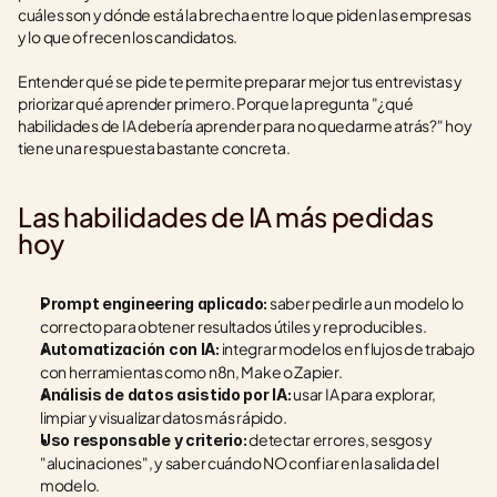
cuáles son y dónde está la brecha entre lo que piden las empresas 
y lo que ofrecen los candidatos.
Entender qué se pide te permite preparar mejor tus entrevistas y 
priorizar qué aprender primero. Porque la pregunta "¿qué 
habilidades de IA debería aprender para no quedarme atrás?" hoy 
tiene una respuesta bastante concreta.
Las habilidades de IA más pedidas 
hoy
 saber pedirle a un modelo lo 
Prompt engineering aplicado:
correcto para obtener resultados útiles y reproducibles.
 integrar modelos en flujos de trabajo 
Automatización con IA:
con herramientas como n8n, Make o Zapier.
 usar IA para explorar, 
Análisis de datos asistido por IA:
limpiar y visualizar datos más rápido.
 detectar errores, sesgos y 
Uso responsable y criterio:
"alucinaciones", y saber cuándo NO confiar en la salida del 
modelo.