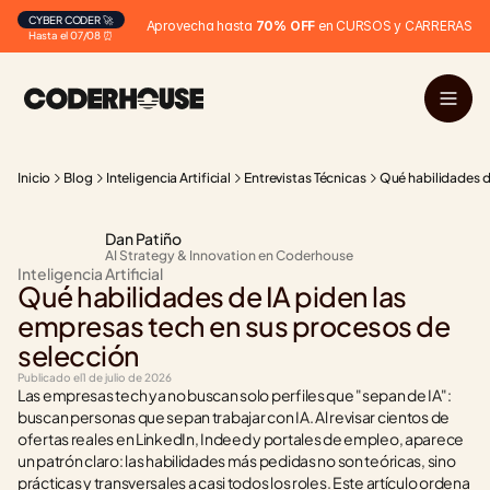
CYBER CODER 🚀
Aprovecha hasta 
70% OFF
 en CURSOS y CARRERAS
Hasta el 07/08 ⏰
Inicio
Blog
Inteligencia Artificial
Entrevistas Técnicas
Qué habilidades d
Dan Patiño
AI Strategy & Innovation en Coderhouse
Inteligencia Artificial
Qué habilidades de IA piden las 
empresas tech en sus procesos de 
selección
Publicado el
1 de julio de 2026
Las empresas tech ya no buscan solo perfiles que "sepan de IA": 
buscan personas que sepan trabajar con IA. Al revisar cientos de 
ofertas reales en LinkedIn, Indeed y portales de empleo, aparece 
un patrón claro: las habilidades más pedidas no son teóricas, sino 
prácticas y transversales a casi todos los roles. Este artículo ordena 