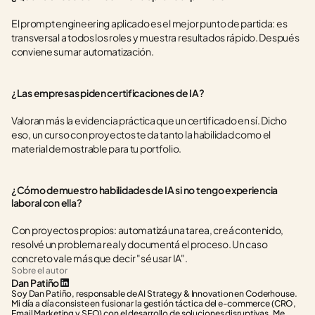
El prompt engineering aplicado es el mejor punto de partida: es 
transversal a todos los roles y muestra resultados rápido. Después 
conviene sumar automatización.
¿Las empresas piden certificaciones de IA?
Valoran más la evidencia práctica que un certificado en sí. Dicho 
eso, un curso con proyectos te da tanto la habilidad como el 
material demostrable para tu portfolio.
¿Cómo demuestro habilidades de IA si no tengo experiencia 
laboral con ella?
Con proyectos propios: automatizá una tarea, creá contenido, 
resolvé un problema real y documentá el proceso. Un caso 
concreto vale más que decir "sé usar IA".
Sobre el autor
Dan Patiño
Soy Dan Patiño, responsable de AI Strategy & Innovation en Coderhouse. 
Mi día a día consiste en fusionar la gestión táctica del e-commerce (CRO, 
Email Marketing y SEO) con el desarrollo de soluciones disruptivas. Me 