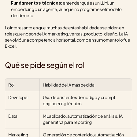
 entender qué es un LLM, un 
Fundamentos técnicos:
embedding o un agente, aunque no programes el modelo 
desde cero.
Lo interesante es que muchas de estas habilidades se piden en 
roles que no son de IA: marketing, ventas, producto, diseño. La IA 
se volvió una competencia horizontal, como en su momento lo fue 
Excel.
Qué se pide según el rol
Rol
Habilidad de IA más pedida
Developer
Uso de asistentes de código y prompt 
engineering técnico
Data
ML aplicado, automatización de análisis, IA 
generativa para reporting
Marketing
Generación de contenido, automatización 