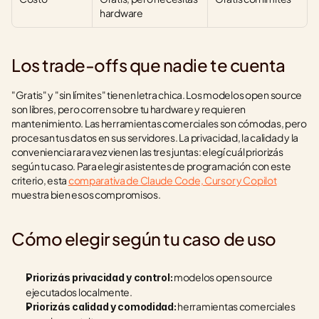
hardware
Los trade-offs que nadie te cuenta
"Gratis" y "sin límites" tienen letra chica. Los modelos open source 
son libres, pero corren sobre tu hardware y requieren 
mantenimiento. Las herramientas comerciales son cómodas, pero 
procesan tus datos en sus servidores. La privacidad, la calidad y la 
conveniencia rara vez vienen las tres juntas: elegí cuál priorizás 
según tu caso. Para elegir asistentes de programación con este 
criterio, esta 
comparativa de Claude Code, Cursor y Copilot
muestra bien esos compromisos.
Cómo elegir según tu caso de uso
 modelos open source 
Priorizás privacidad y control:
ejecutados localmente.
 herramientas comerciales 
Priorizás calidad y comodidad: