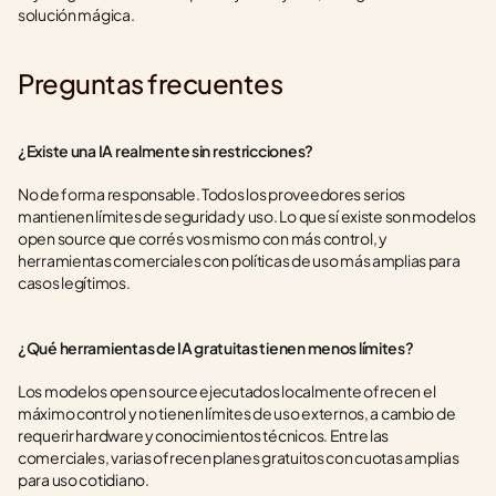
solución mágica.
Preguntas frecuentes
¿Existe una IA realmente sin restricciones?
No de forma responsable. Todos los proveedores serios 
mantienen límites de seguridad y uso. Lo que sí existe son modelos 
open source que corrés vos mismo con más control, y 
herramientas comerciales con políticas de uso más amplias para 
casos legítimos.
¿Qué herramientas de IA gratuitas tienen menos límites?
Los modelos open source ejecutados localmente ofrecen el 
máximo control y no tienen límites de uso externos, a cambio de 
requerir hardware y conocimientos técnicos. Entre las 
comerciales, varias ofrecen planes gratuitos con cuotas amplias 
para uso cotidiano.