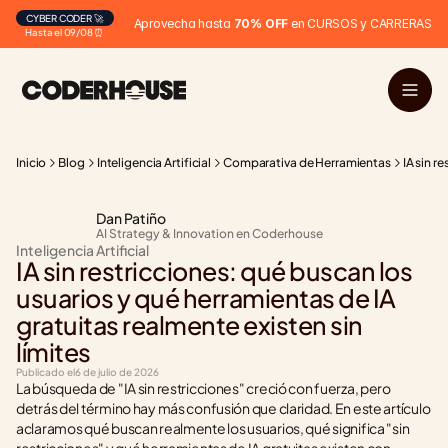
CYBER CODER 🚀
Aprovecha hasta 
70% OFF
 en CURSOS y CARRERAS
Hasta el 09/08 ⏰
Inicio
Blog
Inteligencia Artificial
Comparativa de Herramientas
IA sin r
Dan Patiño
AI Strategy & Innovation en Coderhouse
Inteligencia Artificial
IA sin restricciones: qué buscan los 
usuarios y qué herramientas de IA 
gratuitas realmente existen sin 
límites
Publicado el
6 de julio de 2026
La búsqueda de "IA sin restricciones" creció con fuerza, pero 
detrás del término hay más confusión que claridad. En este artículo 
aclaramos qué buscan realmente los usuarios, qué significa "sin 