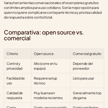
Varias herramientas conversacionales ofrecen planes gratuitos 
con límites amplios para uso cotidiano. Son la mejor opción para 
quien no quiere complicarse con la parte técnica y prioriza calidad 
de respuesta sobre control total.
Comparativa: open source vs. 
comercial
Criterio
Open source
Comercial gratuito
Control y 
Alto (corre en tu 
Depende del 
privacidad
equipo)
proveedor
Facilidad de 
Requiere setup 
Listo para usar
uso
técnico
Calidad de 
Muy buena en 
Generalmente top 
respuesta
modelos recientes
de gama
Costo
Gratis, pero necesitás 
Gratis con límites