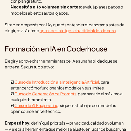
con plan gratuito.
 evaluá planes pagos o 
Necesitás alto volumen sin cortes:
modelos abiertos autoalojados.
Si recién empezás con IA y querés entender el panorama antes de 
elegir, revisá cómo 
aprender inteligencia artificial desde cero
.
Formación en IA en Coderhouse
Elegir y aprovechar herramientas de IA es una habilidad que se 
entrena. Según tu objetivo:
El 
Curso de Introducción a la Inteligencia Artificial
, para 
entender cómo funcionan los modelos y sus límites.
El 
Curso de Generación de Prompts
, para sacarle el máximo a 
cualquier herramienta.
El 
Curso de AI Engineering
, si querés trabajar con modelos 
open source a nivel técnico.
 definí qué priorizás —privacidad, calidad o volumen
Empezá hoy:
— y elegí la herramienta que mejor se ajuste, en lugar de buscar una 