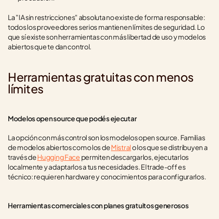
La "IA sin restricciones" absoluta no existe de forma responsable: 
todos los proveedores serios mantienen límites de seguridad. Lo 
que sí existe son herramientas con más libertad de uso y modelos 
abiertos que te dan control.
Herramientas gratuitas con menos 
límites
Modelos open source que podés ejecutar
La opción con más control son los modelos open source. Familias 
de modelos abiertos como los de 
Mistral
 o los que se distribuyen a 
través de 
Hugging Face
 permiten descargarlos, ejecutarlos 
localmente y adaptarlos a tus necesidades. El trade-off es 
técnico: requieren hardware y conocimientos para configurarlos.
Herramientas comerciales con planes gratuitos generosos