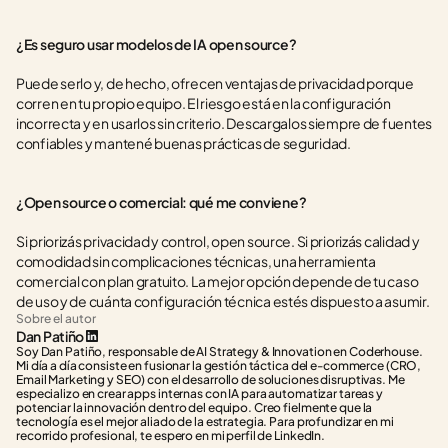
¿Es seguro usar modelos de IA open source?
Puede serlo y, de hecho, ofrecen ventajas de privacidad porque 
corren en tu propio equipo. El riesgo está en la configuración 
incorrecta y en usarlos sin criterio. Descargalos siempre de fuentes 
confiables y mantené buenas prácticas de seguridad.
¿Open source o comercial: qué me conviene?
Si priorizás privacidad y control, open source. Si priorizás calidad y 
comodidad sin complicaciones técnicas, una herramienta 
comercial con plan gratuito. La mejor opción depende de tu caso 
de uso y de cuánta configuración técnica estés dispuesto a asumir.
Sobre el autor
Dan Patiño
Soy Dan Patiño, responsable de AI Strategy & Innovation en Coderhouse. 
Mi día a día consiste en fusionar la gestión táctica del e-commerce (CRO, 
Email Marketing y SEO) con el desarrollo de soluciones disruptivas. Me 
especializo en crear apps internas con IA para automatizar tareas y 
potenciar la innovación dentro del equipo. Creo fielmente que la 
tecnología es el mejor aliado de la estrategia. Para profundizar en mi 
recorrido profesional, te espero en mi perfil de LinkedIn.