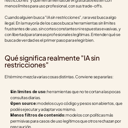
restricciones" y qué herramientas de IA gratuitas existen con 
menos límites para uso profesional, con sus trade-offs.
Cuando alguien busca "IA sin restricciones", rara vez busca algo 
ilegal. En la mayoría de los casos busca herramientas sin límites 
frustrantes de uso, sin cortes constantes ni respuestas evasivas, y 
con libertad para tareas profesionales legítimas. Entender qué se 
busca de verdad es el primer paso para elegir bien.
Qué significa realmente "IA sin 
restricciones"
El término mezcla varias cosas distintas. Conviene separarlas:
 herramientas que no te cortan a las pocas 
Sin límites de uso:
consultas diarias.
 modelos cuyo código y pesos son abiertos, que 
Open source:
podés ejecutar y adaptar vos mismo.
 modelos con políticas más 
Menos filtros de contenido:
permisivas para casos de uso legítimos que otros rechazan por 
precaución.