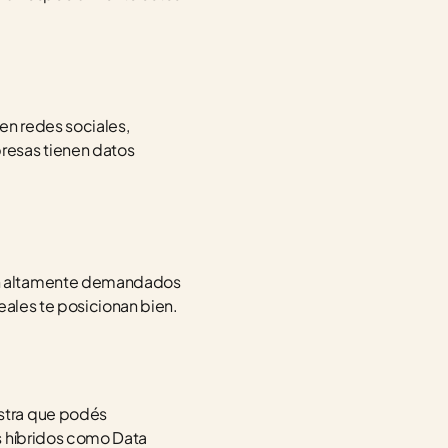
n redes sociales, 
esas tienen datos 
on altamente demandados 
eales te posicionan bien.
stra que podés 
s híbridos como Data 