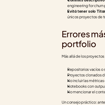
Commits descriptivo
engineering for churn
Evitá tener solo Titan
únicos proyectos de tu 
Errores má
portfolio
Más allá de los proyectos
Repositorios vacíos o
Proyectos clonados de 
No incluir las métrica
Notebooks con outputs
No mencionar el conte
Un consejo práctico: ante