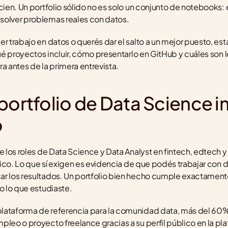
cien. Un portfolio sólido no es solo un conjunto de notebooks: 
solver problemas reales con datos.
r trabajo en datos o querés dar el salto a un mejor puesto, est
qué proyectos incluir, cómo presentarlo en GitHub y cuáles son l
a antes de la primera entrevista.
portfolio de Data Science i
o
e los roles de Data Science y Data Analyst en fintech, edtech y
ífico. Lo que sí exigen es evidencia de que podés trabajar con da
ar los resultados. Un portfolio bien hecho cumple exactament
o lo que estudiaste.
 plataforma de referencia para la comunidad data, más del 60% 
pleo o proyecto freelance gracias a su perfil público en la pla