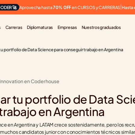
Aprovecha hasta 
 en CURSOS y CARRERAS
ODER 🚀
|
Hasta 
70% OFF
s
Carreras
Diplomaturas
Empresas
Nuestros graduados
 portfolio de Data Science para conseguir trabajo en Argentina
 Innovation en Coderhouse
 tu portfolio de Data Sci
trabajo en Argentina
e en Argentina y LATAM crece sostenidamente, pero los recrui
muchos candidatos junior con conocimientos técnicos similar