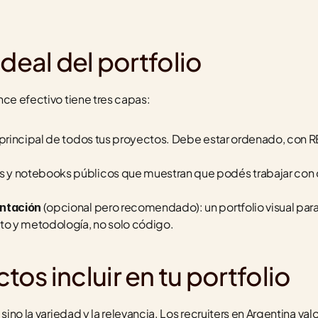
ideal del portfolio
nce efectivo tiene tres capas:
io principal de todos tus proyectos. Debe estar ordenado, con 
 y notebooks públicos que muestran que podés trabajar con d
 (opcional pero recomendado): un portfolio visual para
entación
o y metodología, no solo código.
os incluir en tu portfolio
 sino la variedad y la relevancia. Los recruiters en Argentina v