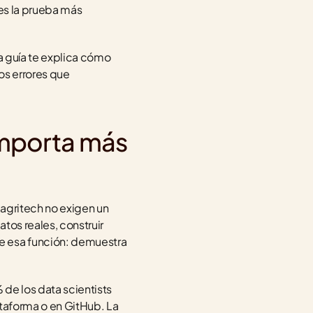
es la prueba más 
a guía te explica cómo 
os errores que 
mporta más 
 agritech no exigen un 
tos reales, construir 
e esa función: demuestra 
de los data scientists 
taforma o en GitHub. La 