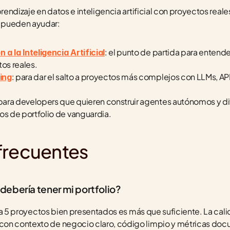
rendizaje en datos e inteligencia artificial con proyectos reales 
 pueden ayudar:
: el punto de partida para entend
a la Inteligencia Artificial
tos reales.
: para dar el salto a proyectos más complejos con LLMs, APIs
ing
 para developers que quieren construir agentes autónomos y dif
s de portfolio de vanguardia.
frecuentes
ebería tener mi portfolio?
 3 a 5 proyectos bien presentados es más que suficiente. La cali
con contexto de negocio claro, código limpio y métricas do