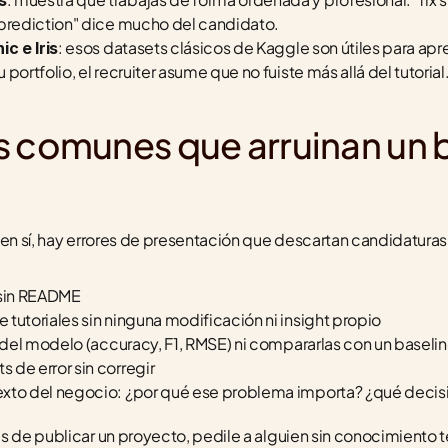
s
 prediction" dice mucho del candidato.
: esos datasets clásicos de Kaggle son útiles para apren
ic e Iris
portfolio, el recruiter asume que no fuiste más allá del tutorial
s comunes que arruinan un 
 en sí, hay errores de presentación que descartan candidaturas 
 sin README
tutoriales sin ninguna modificación ni insight propio
s del modelo (accuracy, F1, RMSE) ni compararlas con un baseli
 de error sin corregir
xto del negocio: ¿por qué ese problema importa? ¿qué decisi
s de publicar un proyecto, pedile a alguien sin conocimiento té