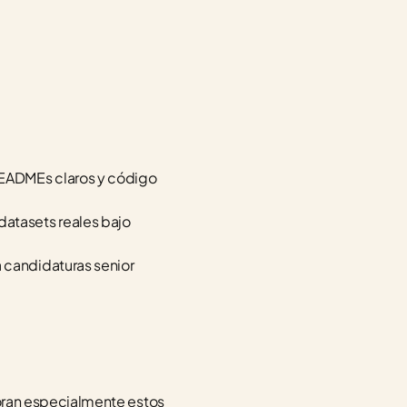
READMEs claros y código 
atasets reales bajo 
 candidaturas senior 
aloran especialmente estos 