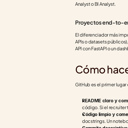
Analyst o BI Analyst.
Proyectos end-to-e
El diferenciador más imp
APIs o datasets públicos),
API con FastAPI o un dash
Cómo hacer
GitHub es el primer lugar 
README claro y com
código. Si el recruiter
Código limpio y com
docstrings. Un noteboo