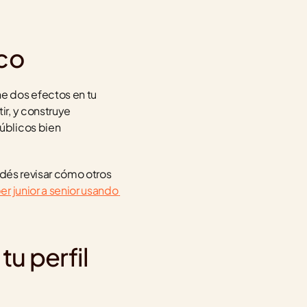
co
e dos efectos en tu 
r, y construye 
blicos bien 
dés revisar cómo otros 
 junior a senior usando 
 perfil 