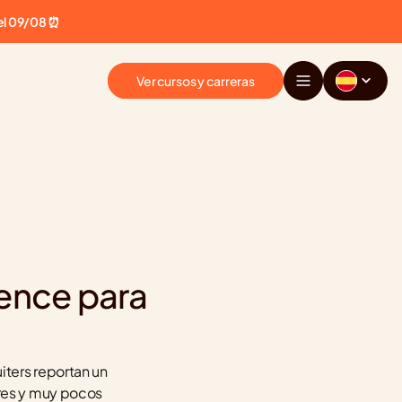
el 09/08 ⏰
Ver cursos y carreras
ence para 
ters reportan un 
es y muy pocos 