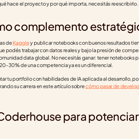
é hace el proyecto y por qué importa, necesitás reescribirlo.
mo complemento estratégi
as de 
Kaggle
 y publicar notebooks con buenos resultados tien
 podés trabajar con datos reales y bajo la presión de competi
comunidad data global. No necesitás ganar: tener notebooks pú
20-30% de una competencia ya es un diferencial.
r tu portfolio con habilidades de IA aplicada al desarrollo, po
ando su carrera en este artículo sobre 
cómo pasar de developer
oderhouse para potenciar tu