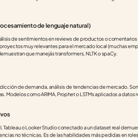
ocesamiento de lenguaje natural)
nálisis de sentimientos en reviews de productos o comentarios e
royectos muy relevantes para el mercado local (muchas empr
y demuestran que manejás transformers, NLTK o spaCy.
redicción de demanda, análisis de tendencias de mercado. S
nanzas. Modelos como ARIMA, Prophet o LSTMs aplicados a datos r
ivos
, Tableau o Looker Studio conectado a un dataset real demue
encias no técnicas. Es de las habilidades más pedidas en role