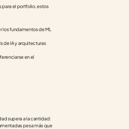
para el portfolio, estos 
er los fundamentos de ML 
 de IA y arquitecturas 
erenciarse en el 
dad supera a la cantidad: 
cumentadas pesa más que 