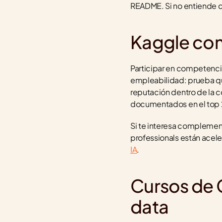
README. Si no entiende qu
Kaggle co
Participar en competenci
empleabilidad: prueba que
reputación dentro de la 
documentados en el top 
Si te interesa complementa
professionals están aceler
IA
.
Cursos de C
data