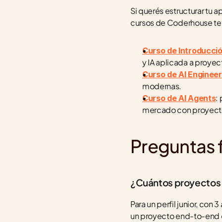
Si querés estructurar tu ap
cursos de Coderhouse te
Curso de Introducción 
y IA aplicada a proyec
Curso de AI Engineer
modernas.
:
Curso de AI Agents
mercado con proyecto
Preguntas 
¿Cuántos proyectos d
Para un perfil junior, con
un proyecto end-to-end 