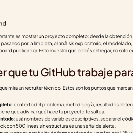
nd
ortante es mostrar un proyecto completo: desde la obtención 
 pasando por la limpieza, el análisis exploratorio, el modelado,
board publicado). Esto muestra que podés entregar, no solo ex
 que tu GitHub trabaje par
que mira un recruiter técnico. Estos son los puntos que marcan 
: contexto del problema, metodología, resultados obteni
pleto
 tiene que adivinar qué hace tu proyecto, lo saltea.
: usá nombres de variables descriptivos, separar el códig
entado
k con 500 líneas sin estructura es una señal de alerta.
: muestra que trabajás de forma ordenada y profesional. "fix stu