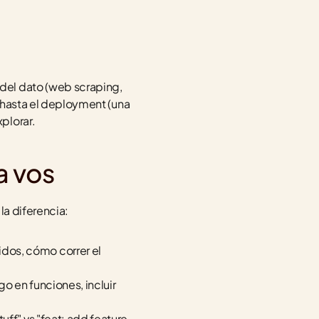
del dato (web scraping, 
 hasta el deployment (una 
plorar.
a vos
la diferencia:
dos, cómo correr el 
o en funciones, incluir 
ff" vs "feat: add feature 