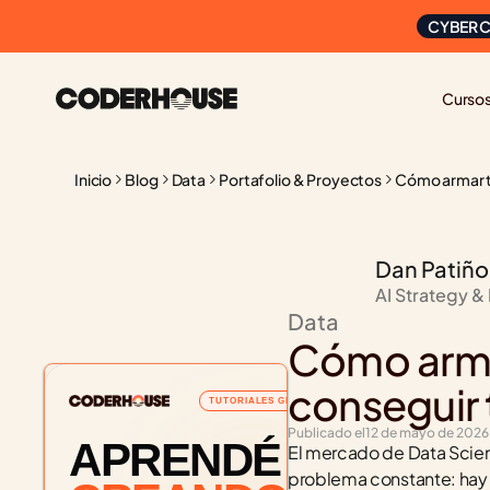
CYBER C
Curso
Inicio
Blog
Data
Portafolio & Proyectos
Cómo armar tu
Dan Patiño
AI Strategy &
Data
Cómo armar
conseguir 
TUTORIALES GRATUITOS
Publicado el
12 de mayo de 2026
APRENDÉ
El mercado de Data Scienc
problema constante: hay 