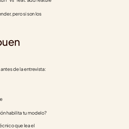
der, pero si son los 
.
buen 
antes de la entrevista:
ne
ón habilita tu modelo?
cnico que lea el 