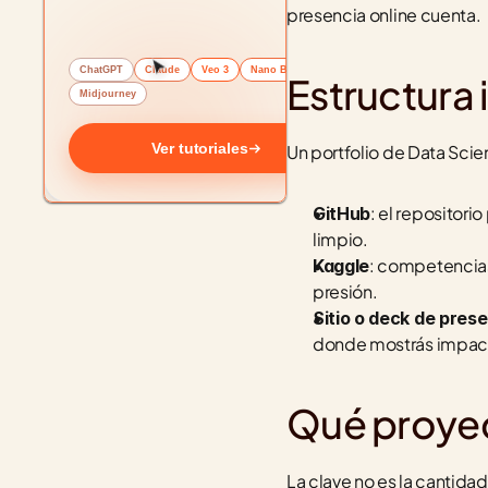
presencia online cuenta.
ChatGPT
Claude
Veo 3
Nano Banana
Estructura 
Midjourney
Ver tutoriales
Un portfolio de Data Scie
: el repositor
GitHub
limpio.
: competencias
Kaggle
presión.
Sitio o deck de pres
donde mostrás impact
Qué proyect
La clave no es la cantidad