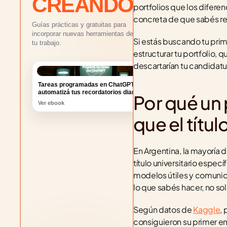
CREANDO
portfolios que los diferen
concreta de que sabés re
Guías prácticas y gratuitas para
incorporar nuevas herramientas de IA a
Si estás buscando tu prime
tu trabajo.
estructurar tu portfolio, 
descartarían tu candidatur
Tareas programadas en ChatGPT:
automatizá tus recordatorios diarios
Ver ebook
Por qué un 
que el títul
En Argentina, la mayoría d
título universitario espec
modelos útiles y comunic
lo que sabés hacer, no sol
Según datos de 
Kaggle
,
consiguieron su primer em