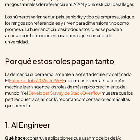
rangos salariales de referencia en LATAM y qué estudiar para llegar.
Los números varían según país, seniority y tipo de empresa, así que 
los rangos son referenciales y sirven para dimensionar, no como 
promesa. La buena noticia: casi todos estos roles se pueden 
alcanzar con formación enfocada más que con años de 
universidad.
Por qué estos roles pagan tanto
La demanda supera ampliamente a la oferta de talento calificado. 
El 
Future of Jobs 2025 del WEF
 ubica a los especialistas en IA y 
machine learning entre los roles de más rápido crecimiento del 
mundo. Y el 
Developer Survey de Stack Overflow
 muestra que los 
perfiles que trabajan con IA reportan compensaciones más altas 
que la media.
1. AI Engineer
 construye aplicaciones que usan modelos de IA: 
Qué hace: