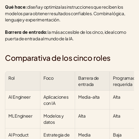
 diseña y optimiza las instrucciones que reciben los 
Qué hace:
modelos para obtener resultados confiables. Combina lógica, 
lenguaje y experimentación.
 la más accesible de los cinco, ideal como 
Barrera de entrada:
puerta de entrada al mundo de la IA.
Comparativa de los cinco roles
Rol
Foco
Barrera de 
Programación
entrada
requerida
AI Engineer
Aplicaciones 
Media-alta
Alta
con IA
ML Engineer
Modelos y 
Alta
Alta
datos
AI Product 
Estrategia de 
Media
Baja