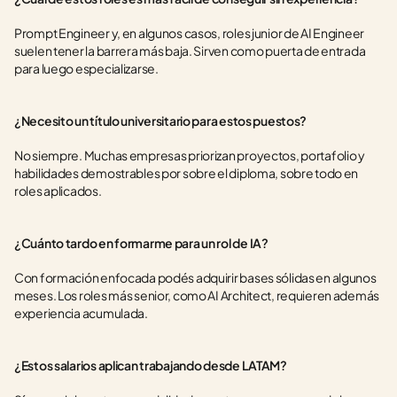
Prompt Engineer y, en algunos casos, roles junior de AI Engineer 
suelen tener la barrera más baja. Sirven como puerta de entrada 
para luego especializarse.
¿Necesito un título universitario para estos puestos?
No siempre. Muchas empresas priorizan proyectos, portafolio y 
habilidades demostrables por sobre el diploma, sobre todo en 
roles aplicados.
¿Cuánto tardo en formarme para un rol de IA?
Con formación enfocada podés adquirir bases sólidas en algunos 
meses. Los roles más senior, como AI Architect, requieren además 
experiencia acumulada.
¿Estos salarios aplican trabajando desde LATAM?