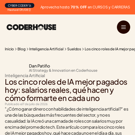
CYBER CODER 🚀
Aprovecha hasta 
70% OFF
 en CURSOS y CARRERAS
Hasta el 09/08 ⏰
Inicio
Blog
Inteligencia Artificial
Sueldos
Los cinco roles de IA mejor p
Dan Patiño
AI Strategy & Innovation en Coderhouse
Inteligencia Artificial
Los cinco roles de IA mejor pagados 
hoy: salarios reales, qué hacen y 
cómo formarte en cada uno
Publicado el
7 de julio de 2026
"¿Cómo ganar dinero con habilidades de inteligencia artificial?" es 
una de las búsquedas más frecuentes del sector, y no es 
casualidad: la IA creó una camada de roles con salarios muy por 
encima del promedio tech. Este artículo compara los cinco roles 
de IA mejor pagados hoy, qué hace cada uno en el día a día, sus 