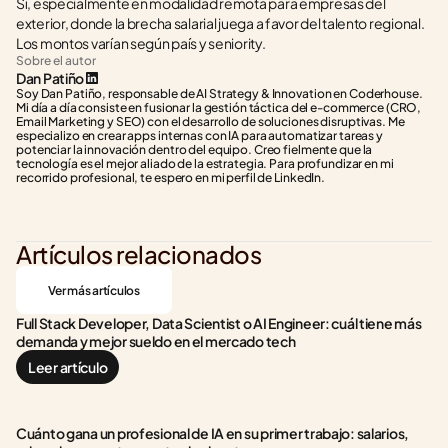
Sí, especialmente en modalidad remota para empresas del 
exterior, donde la brecha salarial juega a favor del talento regional. 
Los montos varían según país y seniority.
Sobre el autor
Dan Patiño
Soy Dan Patiño, responsable de AI Strategy & Innovation en Coderhouse. 
Mi día a día consiste en fusionar la gestión táctica del e-commerce (CRO, 
Email Marketing y SEO) con el desarrollo de soluciones disruptivas. Me 
especializo en crear apps internas con IA para automatizar tareas y 
potenciar la innovación dentro del equipo. Creo fielmente que la 
tecnología es el mejor aliado de la estrategia. Para profundizar en mi 
recorrido profesional, te espero en mi perfil de LinkedIn.
Artículos relacionados
Ver más artículos
Full Stack Developer, Data Scientist o AI Engineer: cuál tiene más 
demanda y mejor sueldo en el mercado tech
Leer artículo
Cuánto gana un profesional de IA en su primer trabajo: salarios, 