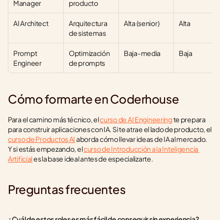
Manager
producto
AI Architect
Arquitectura 
Alta (senior)
Alta
de sistemas
Prompt 
Optimización 
Baja-media
Baja
Engineer
de prompts
Cómo formarte en Coderhouse
Para el camino más técnico, el 
curso de AI Engineering
 te prepara 
para construir aplicaciones con IA. Si te atrae el lado de producto, el 
curso de Productos AI
 aborda cómo llevar ideas de IA al mercado. 
Y si estás empezando, el 
curso de Introducción a la Inteligencia 
Artificial
 es la base ideal antes de especializarte.
Preguntas frecuentes
¿Cuál de estos roles es más fácil de conseguir sin experiencia?