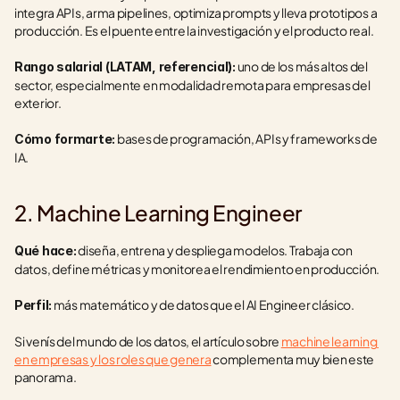
integra APIs, arma pipelines, optimiza prompts y lleva prototipos a 
producción. Es el puente entre la investigación y el producto real.
 uno de los más altos del 
Rango salarial (LATAM, referencial):
sector, especialmente en modalidad remota para empresas del 
exterior.
 bases de programación, APIs y frameworks de 
Cómo formarte:
IA.
2. Machine Learning Engineer
 diseña, entrena y despliega modelos. Trabaja con 
Qué hace:
datos, define métricas y monitorea el rendimiento en producción.
 más matemático y de datos que el AI Engineer clásico.
Perfil:
Si venís del mundo de los datos, el artículo sobre 
machine learning 
en empresas y los roles que genera
 complementa muy bien este 
panorama.