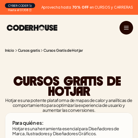
CYBER CODER 🚀
Aprovecha hasta 
70% OFF
 en CURSOS y CARRERAS
Hasta el 07/08 ⏰
Inicio
Cursos gratis
Cursos Gratis de Hotjar
CURSOS GRATIS DE 
HOTJAR
Hotjar es una potente plataforma de mapas de calor y analíticas de 
comportamiento para optimizar la experiencia de usuario y 
aumentar las conversiones.
Para quién es:
Hotjar es una herramienta esencial para Diseñadores de 
Marca, Ilustradores y Diseñadores Gráficos.