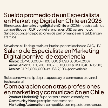
Sueldo promedio de un Especialista 
en Marketing Digital en Chile en 2026
El mercado de 
marketing digital en Chile
 en 2026 muestra salarios 
competitivos en 
CLP
, con referencias en USD para remoto. 
Santiago concentra posiciones de performance en retail, banca y 
startups.
Se valoran skills de growth, atribución y optimización de CAC/LTV.
Salario de Especialista en Marketing 
Digital por nivel de experiencia
Junior:
 CLP 900,000–1,100,000 (≈ USD 1,000–1,200)
Semi Senior:
 CLP 1,300,000–1,800,000 (≈ USD 1,400–1,900)
Senior:
 CLP 2,000,000+ (≈ USD 2,100+) con variable
Roles con ownership de presupuesto y e‑commerce elevan el 
techo salarial.
Comparación con otras profesiones 
en marketing y comunicación en Chile
Product Marketing:
 superior por alcance estratégico.
Community Manager:
 típicamente menor.
Marketing Automation:
 competitivo por impacto en revenue.