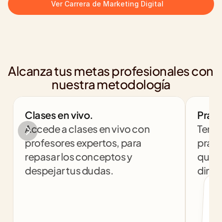
Ver Carrera de Marketing Digital
Alcanza tus metas profesionales con 
nuestra metodología
Clases en vivo.
Práct
Accede a clases en vivo con 
Tendr
profesores expertos, para 
práct
repasar los conceptos y 
que t
despejar tus dudas.
dinám
col