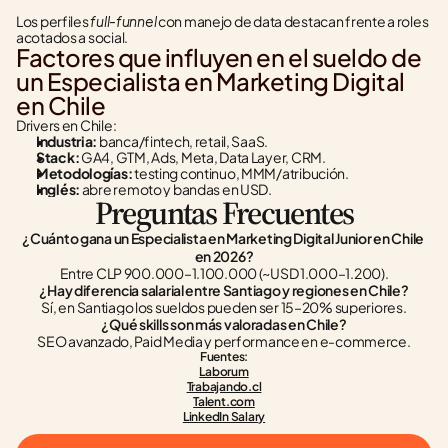
full‑funnel
Los perfiles 
 con manejo de data destacan frente a roles 
acotados a social.
Factores que influyen en el sueldo de 
un Especialista en Marketing Digital 
en Chile
Drivers en Chile:
Industria:
 banca/fintech, retail, SaaS.
Stack:
 GA4, GTM, Ads, Meta, Data Layer, CRM.
Metodologías:
 testing continuo, MMM/atribución.
Inglés:
 abre remoto y bandas en USD.
Preguntas Frecuentes
¿Cuánto gana un Especialista en Marketing Digital Junior en Chile 
en 2026?
Entre CLP 900.000–1.100.000 (~USD 1.000–1.200).
¿Hay diferencia salarial entre Santiago y regiones en Chile?
Sí, en Santiago los sueldos pueden ser 15–20% superiores.
¿Qué skills son más valoradas en Chile?
SEO avanzado, Paid Media y performance en e-commerce.
Fuentes:
Laborum
Trabajando.cl
Talent.com
LinkedIn Salary