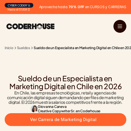
CYBER CODER 🚀
Aprovecha hasta 
70% OFF
 en CURSOS y CARRERAS
Hasta el 07/08 ⏰
Inicio
Sueldos
Sueldo de un Especialista en Marketing Digital en Chile en 20
Sueldo de un Especialista en 
Marketing Digital en Chile en 2026
En Chile, las empresas tecnológicas, retail y agencias de 
comunicación digital siguen demandando perfiles de marketing 
digital. El 2026 muestra salarios competitivos frente a la región.
Giovanna Caneva
Creative Copywriter Sr. en Coderhouse
Ver Carrera de Marketing Digital