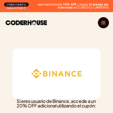
Aprovecha hasta 
70% OFF
 y hasta 
12 meses sin 
CYBER CODER 🚀
intereses
 en CURSOS y CARRERAS
Hasta el 07/08 ⏰
Si eres usuario de Binance, accede a un 
20% OFF adicional utilizando el cupón: