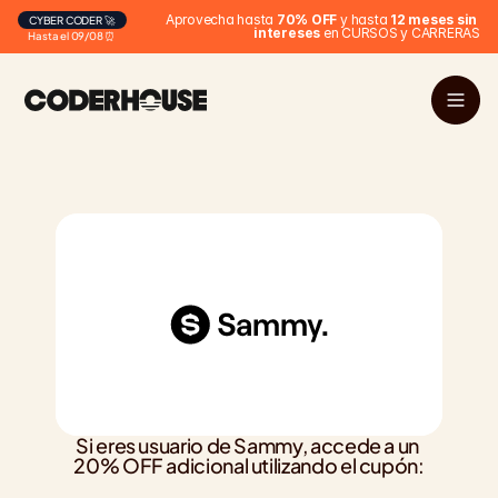
Aprovecha hasta 
70% OFF
 y hasta 
12 meses sin 
CYBER CODER 🚀
intereses
 en CURSOS y CARRERAS
Hasta el 09/08 ⏰
Si eres usuario de Sammy, accede a un 
20% OFF adicional utilizando el cupón: