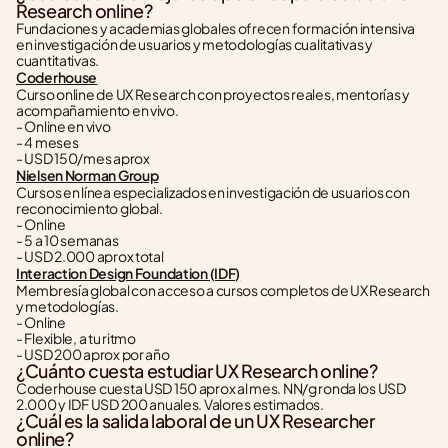
Research online?
Fundaciones y academias globales ofrecen formación intensiva 
en investigación de usuarios y metodologías cualitativas y 
cuantitativas.
Coderhouse
Curso online de UX Research con proyectos reales, mentorías y 
acompañamiento en vivo.
- Online en vivo
- 4 meses
- USD 150/mes aprox
Nielsen Norman Group
Cursos en línea especializados en investigación de usuarios con 
reconocimiento global.
- Online
- 5 a 10 semanas
- USD 2.000 aprox total
Interaction Design Foundation (IDF)
Membresía global con acceso a cursos completos de UX Research 
y metodologías.
- Online
- Flexible, a tu ritmo
- USD 200 aprox por año
¿Cuánto cuesta estudiar UX Research online?
Coderhouse cuesta USD 150 aprox al mes. NN/g ronda los USD 
2.000 y IDF USD 200 anuales. Valores estimados.
¿Cuál es la salida laboral de un UX Researcher 
online?