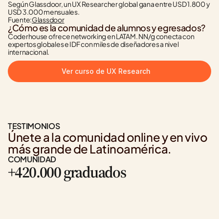
Según Glassdoor, un UX Researcher global gana entre USD 1.800 y 
USD 3.000 mensuales.
Fuente:
Glassdoor
¿Cómo es la comunidad de alumnos y egresados?
Coderhouse ofrece networking en LATAM. NN/g conecta con 
expertos globales e IDF con miles de diseñadores a nivel 
internacional.
Ver curso de UX Research
TESTIMONIOS
Únete a la comunidad online y en vivo 
más grande de Latinoamérica.
COMUNIDAD
+420.000 graduados