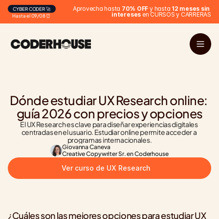
Aprovecha hasta 
70% OFF
 y hasta 
12 meses sin 
CYBER CODER 🚀
intereses
 en CURSOS y CARRERAS
Hasta el 09/08 ⏰
Dónde estudiar UX Research online: 
guía 2026 con precios y opciones
El UX Research es clave para diseñar experiencias digitales 
centradas en el usuario. Estudiar online permite acceder a 
programas internacionales.
Giovanna Caneva
Creative Copywriter Sr. en Coderhouse
Ver curso de UX Research
¿Cuáles son las mejores opciones para estudiar UX 