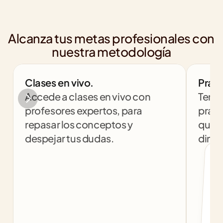
Alcanza tus metas profesionales con 
nuestra metodología
Clases en vivo.
Práct
Accede a clases en vivo con 
Tendr
profesores expertos, para 
práct
repasar los conceptos y 
que t
despejar tus dudas.
dinám
col
c
f