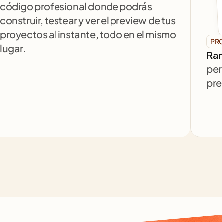
código profesional donde podrás 
construir, testear y ver el preview de tus 
proyectos al instante, todo en el mismo 
PR
lugar.
Ran
per
pre