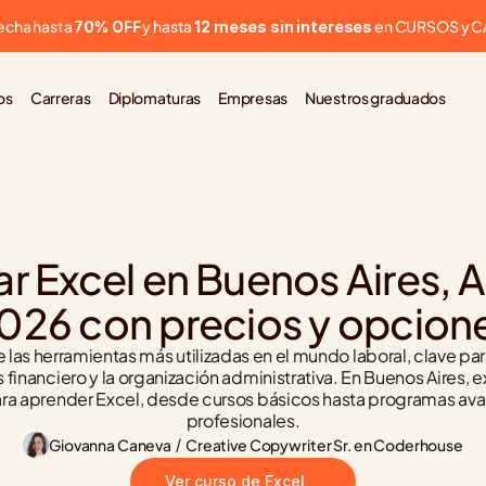
cha hasta 
 y hasta 
 en CURSOS y 
70% OFF
12 meses sin intereses
os
Carreras
Diplomaturas
Empresas
Nuestros graduados
 Excel en Buenos Aires, Ar
026 con precios y opcion
 las herramientas más utilizadas en el mundo laboral, clave para
is financiero y la organización administrativa. En Buenos Aires, e
ra aprender Excel, desde cursos básicos hasta programas ava
profesionales.
Giovanna Caneva
 / 
Creative Copywriter Sr. en Coderhouse
Ver curso de Excel