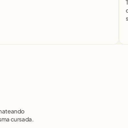
chateando 
isma cursada.