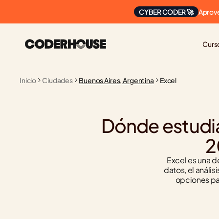
Aprove
CYBER CODER 🚀
Curs
Inicio
Ciudades
Buenos Aires, Argentina
Excel
Dónde estudiar
2
Excel es una de
datos, el anális
opciones pa