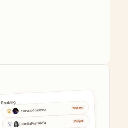
Ranking
200 pts
Leonardo Suarez
100 pts
Camila Fumarola