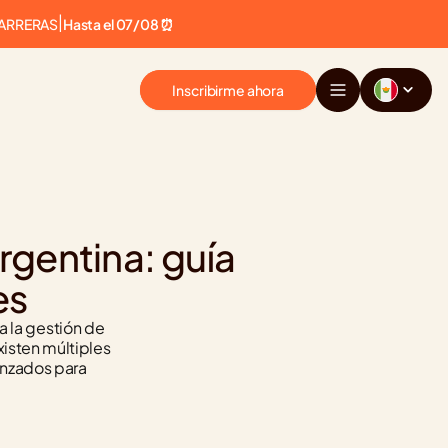
CARRERAS
|
Hasta el 07/08 ⏰
Inscribirme ahora
gentina: guía 
es
 la gestión de 
xisten múltiples 
nzados para 