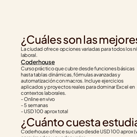
¿Cuáles son las mejore
La ciudad ofrece opciones variadas para todos los niv
laboral.
Coderhouse
Curso práctico que cubre desde funciones básicas 
hasta tablas dinámicas, fórmulas avanzadas y 
automatización con macros. Incluye ejercicios 
aplicados y proyectos reales para dominar Excel en 
contextos laborales.
- Online en vivo
- 5 semanas
- USD 100 aprox total
¿Cuánto cuesta estudia
Coderhouse ofrece su curso desde USD 100 aprox (va