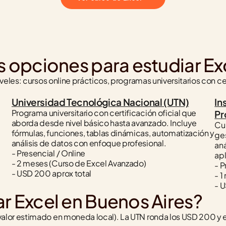
s opciones para estudiar Ex
eles: cursos online prácticos, programas universitarios con ce
Universidad Tecnológica Nacional (UTN)
In
Programa universitario con certificación oficial que 
Pr
aborda desde nivel básico hasta avanzado. Incluye 
Cur
fórmulas, funciones, tablas dinámicas, automatización y 
ges
análisis de datos con enfoque profesional.
aná
- Presencial / Online
apl
- 2 meses (Curso de Excel Avanzado)
- P
- USD 200 aprox total
- 1
- U
r Excel en Buenos Aires?
lor estimado en moneda local). La UTN ronda los USD 200 y el