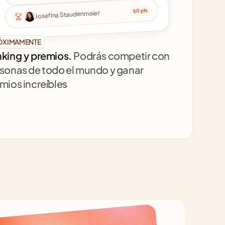
50 pts
Josefina Staudenmaier
ÓXIMAMENTE
king y premios. 
Podrás competir con 
sonas de todo el mundo y ganar 
mios increíbles