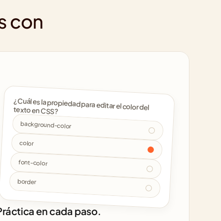
s con 
¿Cuál es la propiedad para editar el color del 
texto en CSS? 
background-color
color
font-color
border
Práctica en cada paso.