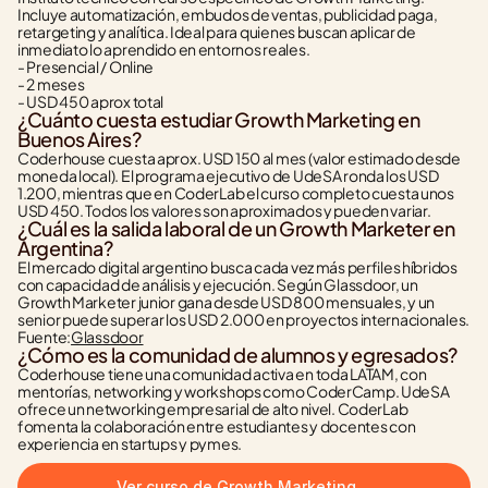
Incluye automatización, embudos de ventas, publicidad paga, 
retargeting y analítica. Ideal para quienes buscan aplicar de 
inmediato lo aprendido en entornos reales.
- Presencial / Online
- 2 meses
- USD 450 aprox total
¿Cuánto cuesta estudiar Growth Marketing en 
Buenos Aires?
Coderhouse cuesta aprox. USD 150 al mes (valor estimado desde 
moneda local). El programa ejecutivo de UdeSA ronda los USD 
1.200, mientras que en CoderLab el curso completo cuesta unos 
USD 450. Todos los valores son aproximados y pueden variar.
¿Cuál es la salida laboral de un Growth Marketer en 
Argentina?
El mercado digital argentino busca cada vez más perfiles híbridos 
con capacidad de análisis y ejecución. Según Glassdoor, un 
Growth Marketer junior gana desde USD 800 mensuales, y un 
senior puede superar los USD 2.000 en proyectos internacionales.
Fuente:
Glassdoor
¿Cómo es la comunidad de alumnos y egresados?
Coderhouse tiene una comunidad activa en toda LATAM, con 
mentorías, networking y workshops como CoderCamp. UdeSA 
ofrece un networking empresarial de alto nivel. CoderLab 
fomenta la colaboración entre estudiantes y docentes con 
experiencia en startups y pymes.
Ver curso de Growth Marketing