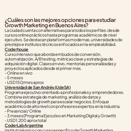
¿Cuáles son las mejores opciones para estudiar 
Growth Marketing en Buenos Aires?
La ciudad cuenta con alternativas para todos los perfiles: desde 
cursos online prácticos hasta programas académicos de nivel 
ejecutivo. Se destacan plataformas modernas, universidades de 
prestigio e institutos técnicos enfocados en la empleabilidad.
Coderhouse
Curso intensivo que aborda embudos de conversión, 
automatización, A/B testing, métricas clave y estrategias de 
adquisición digital. Clases en vivo, mentorías personalizadas y 
proyectos aplicados desde el primer mes.
- Online en vivo
- 5 meses
- USD 150/mes aprox
Universidad de San Andrés (UdeSA)
Programa ejecutivo orientado a profesionales y emprendedores. 
Combina estrategia de marketing, análisis de datos y 
metodologías de growth para escalar negocios. Enfoque 
académico de alto nivel con profesores expertos en la industria.
- Presencial / Online
- 3 meses (Programa Ejecutivo en Marketing Digital y Growth)
- USD 1.200 aprox total
CoderLab Argentina
Instituto técnico con curso específico de Growth Marketing. 