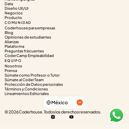
Data
Diseño UX/UI
Negocios
Producto
COMUNIDAD
Coderhouse para empresas
Blog
Opiniones de estudiantes
Alianzas
Plataforma
Preguntas frecuentes
CoderCamp Empleabilidad
EQUIPO
Nosotros
Prensa
Súmate como Profesor o Tutor
Súmate al CoderTeam
Protección de Datos personales
Términos y Condiciones
Lineamientos Editoriales
Select Language
México
© 2026 Coderhouse. Todos los derechos reservados.