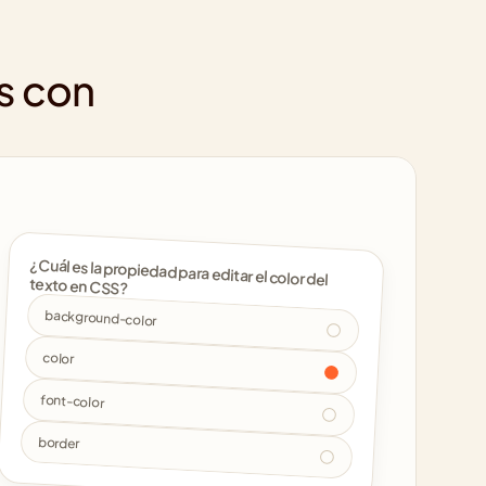
s con 
¿Cuál es la propiedad para editar el color del 
texto en CSS? 
background-color
color
font-color
border