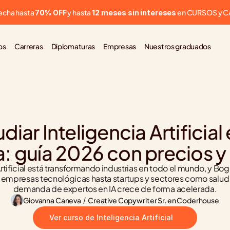
cha hasta 
 y hasta 
 en CURSOS y 
70% OFF
12 meses sin intereses
os
Carreras
Diplomaturas
Empresas
Nuestros graduados
iar Inteligencia Artificial
: guía 2026 con precios y
Artificial está transformando industrias en todo el mundo, y Bo
 empresas tecnológicas hasta startups y sectores como salud o 
demanda de expertos en IA crece de forma acelerada.
Giovanna Caneva
 / 
Creative Copywriter Sr. en Coderhouse
Ver curso de Inteligencia Artificial