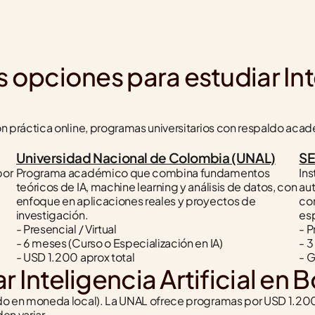
opciones para estudiar Intel
práctica online, programas universitarios con respaldo acadé
Universidad Nacional de Colombia (UNAL)
SE
or 
Programa académico que combina fundamentos 
Ins
teóricos de IA, machine learning y análisis de datos, con 
aut
enfoque en aplicaciones reales y proyectos de 
con
investigación.
es
- Presencial / Virtual
- P
- 6 meses (Curso o Especialización en IA)
- 3
- USD 1.200 aprox total
- G
 Inteligencia Artificial en
en moneda local). La UNAL ofrece programas por USD 1.200 ap
en variar.