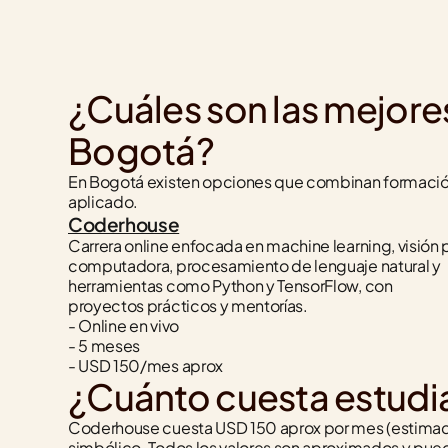
¿Cuáles son las mejores 
Bogotá?
En Bogotá existen opciones que combinan formación 
aplicado.
Coderhouse
Carrera online enfocada en machine learning, visión p
computadora, procesamiento de lenguaje natural y 
herramientas como Python y TensorFlow, con 
proyectos prácticos y mentorías.
- Online en vivo
- 5 meses
- USD 150/mes aprox
¿Cuánto cuesta estudiar
Coderhouse cuesta USD 150 aprox por mes (estimado 
simbólico. Todos los valores son aproximados y pued