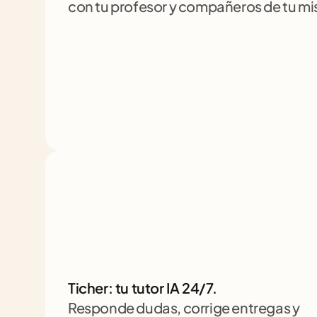
con tu profesor y compañeros de tu m
Ticher: tu tutor IA 24/7. 
Responde dudas, corrige entregas y 