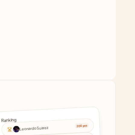
Ranking
200 pts
Leonardo Suarez