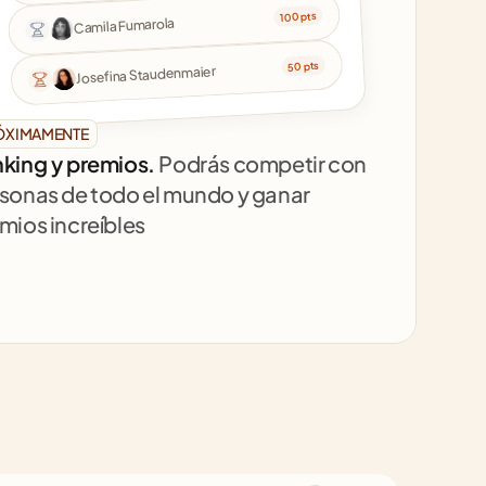
100 pts
Camila Fumarola
50 pts
Josefina Staudenmaier
ÓXIMAMENTE
king y premios. 
Podrás competir con 
sonas de todo el mundo y ganar 
mios increíbles