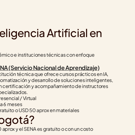
igencia Artificial en 
mico e instituciones técnicas con enfoque 
NA (Servicio Nacional de Aprendizaje)
titución técnica que ofrece cursos prácticos en IA, 
omatización y desarrollo de soluciones inteligentes, 
 certificación y acompañamiento de instructores 
pecializados.
resencial / Virtual
 a 6 meses
ratuito o USD 50 aprox en materiales
 Bogotá?
rox y el SENA es gratuito o con un costo 