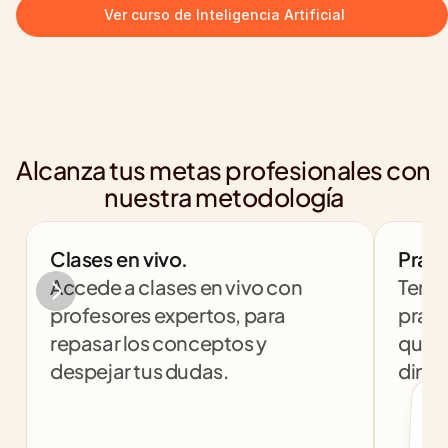
Ver curso de Inteligencia Artificial
Alcanza tus metas profesionales con 
nuestra metodología
Clases en vivo.
Práct
Accede a clases en vivo con 
Tendr
profesores expertos, para 
práct
repasar los conceptos y 
que t
despejar tus dudas.
dinám
col