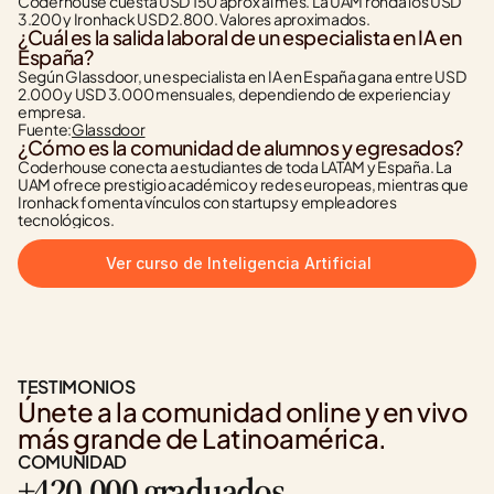
Coderhouse cuesta USD 150 aprox al mes. La UAM ronda los USD 
3.200 y Ironhack USD 2.800. Valores aproximados.
¿Cuál es la salida laboral de un especialista en IA en 
España?
Según Glassdoor, un especialista en IA en España gana entre USD 
2.000 y USD 3.000 mensuales, dependiendo de experiencia y 
empresa.
Fuente:
Glassdoor
¿Cómo es la comunidad de alumnos y egresados?
Coderhouse conecta a estudiantes de toda LATAM y España. La 
UAM ofrece prestigio académico y redes europeas, mientras que 
Ironhack fomenta vínculos con startups y empleadores 
tecnológicos.
Ver curso de Inteligencia Artificial
TESTIMONIOS
Únete a la comunidad online y en vivo 
más grande de Latinoamérica.
COMUNIDAD
+420.000 graduados