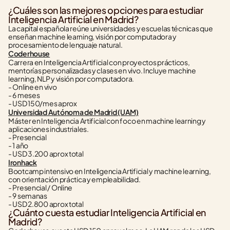
¿Cuáles son las mejores opciones para estudiar 
Inteligencia Artificial en Madrid?
La capital española reúne universidades y escuelas técnicas que 
enseñan machine learning, visión por computadora y 
procesamiento de lenguaje natural.
Coderhouse
Carrera en Inteligencia Artificial con proyectos prácticos, 
mentorías personalizadas y clases en vivo. Incluye machine 
learning, NLP y visión por computadora.
- Online en vivo
- 6 meses
- USD 150/mes aprox
Universidad Autónoma de Madrid (UAM)
Máster en Inteligencia Artificial con foco en machine learning y 
aplicaciones industriales.
- Presencial
- 1 año
- USD 3.200 aprox total
Ironhack
Bootcamp intensivo en Inteligencia Artificial y machine learning, 
con orientación práctica y empleabilidad.
- Presencial / Online
- 9 semanas
- USD 2.800 aprox total
¿Cuánto cuesta estudiar Inteligencia Artificial en 
Madrid?