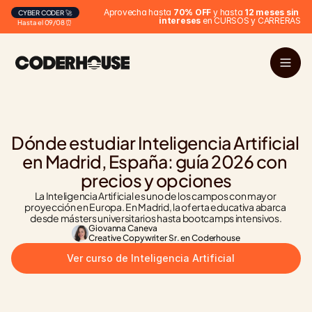
Aprovecha hasta 
70% OFF
 y hasta 
12 meses sin 
CYBER CODER 🚀
intereses
 en CURSOS y CARRERAS
Hasta el 09/08 ⏰
Dónde estudiar Inteligencia Artificial 
en Madrid, España: guía 2026 con 
precios y opciones
La Inteligencia Artificial es uno de los campos con mayor 
proyección en Europa. En Madrid, la oferta educativa abarca 
desde másters universitarios hasta bootcamps intensivos.
Giovanna Caneva
Creative Copywriter Sr. en Coderhouse
Ver curso de Inteligencia Artificial