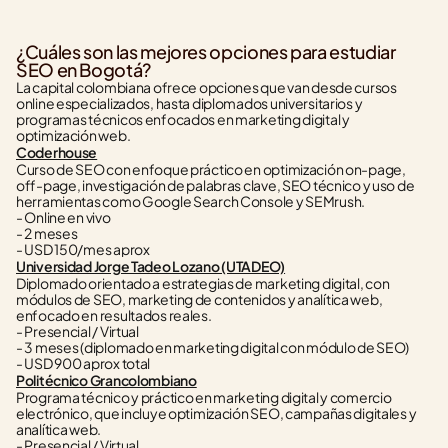
¿Cuáles son las mejores opciones para estudiar 
SEO en Bogotá?
La capital colombiana ofrece opciones que van desde cursos 
online especializados, hasta diplomados universitarios y 
programas técnicos enfocados en marketing digital y 
optimización web.
Coderhouse
Curso de SEO con enfoque práctico en optimización on-page, 
off-page, investigación de palabras clave, SEO técnico y uso de 
herramientas como Google Search Console y SEMrush.
- Online en vivo
- 2 meses
- USD 150/mes aprox
Universidad Jorge Tadeo Lozano (UTADEO)
Diplomado orientado a estrategias de marketing digital, con 
módulos de SEO, marketing de contenidos y analítica web, 
enfocado en resultados reales.
- Presencial / Virtual
- 3 meses (diplomado en marketing digital con módulo de SEO)
- USD 900 aprox total
Politécnico Grancolombiano
Programa técnico y práctico en marketing digital y comercio 
electrónico, que incluye optimización SEO, campañas digitales y 
analítica web.
- Presencial / Virtual