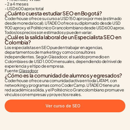
- 2 a 4 meses
- USD 600 aprox total
¿Cuánto cuesta estudiar SEO en Bogotá?
Coderhouse ofrece su curso a USD 150 aprox por mes (estimado 
desde moneda local). UTADEO ofrece su diplomado desde USD 
900 aprox y el Politécnico Grancolombiano desde USD 600 aprox. 
Todos los precios son estimados y pueden variar.
¿Cuál es la salida laboral de un Especialista SEO en 
Colombia?
Los especialistas en SEO pueden trabajar en agencias, 
departamentos de marketing y como consultores 
independientes. Según Glassdoor, el sueldo promedio en 
Colombia es de USD 1.000 mensuales, dependiendo del nivel de 
experiencia y el tipo de empresa.
Fuente:
Glassdoor
¿Cómo es la comunidad de alumnos y egresados?
Coderhouse ofrece una comunidad activa en toda LATAM, con 
networking y programas como CoderCamp. UTADEO tiene una 
red académica sólida, y el Politécnico Grancolombiano promueve 
vínculos con empresas y proyectos reales.
Ver curso de SEO