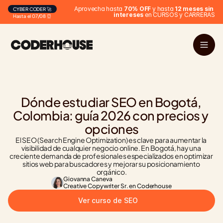
Aprovecha hasta 
70% OFF
 y hasta 
12 meses sin 
CYBER CODER 🚀
intereses
 en CURSOS y CARRERAS
Hasta el 07/08 ⏰
Dónde estudiar SEO en Bogotá, 
Colombia: guía 2026 con precios y 
opciones
El SEO (Search Engine Optimization) es clave para aumentar la 
visibilidad de cualquier negocio online. En Bogotá, hay una 
creciente demanda de profesionales especializados en optimizar 
sitios web para buscadores y mejorar su posicionamiento 
orgánico.
Giovanna Caneva
Creative Copywriter Sr. en Coderhouse
Ver curso de SEO