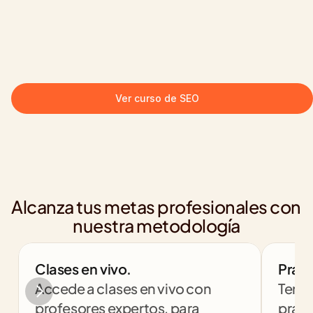
Ver curso de SEO
Alcanza tus metas profesionales con 
nuestra metodología
Clases en vivo.
Práct
Accede a clases en vivo con 
Tendr
profesores expertos, para 
práct