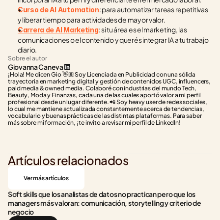
: para automatizar tareas repetitivas 
Curso de AI Automation
y liberar tiempo para actividades de mayor valor.
: si tu área es el marketing, las 
Carrera de AI Marketing
comunicaciones o el contenido y querés integrar IA a tu trabajo 
diario.
Sobre el autor
Giovanna Caneva
¡Hola! Me dicen Gio 👋🏽 Soy Licenciada en Publicidad con una sólida 
trayectoria en marketing digital y gestión de contenidos UGC, influencers, 
paid media & owned media. Colaboré con industrias del mundo Tech, 
Beauty, Moda y Finanzas, cada una de las cuales aportó valor a mi perfil 
profesional desde un lugar diferente. 📲 Soy heavy user de redes sociales, 
lo cual me mantiene actualizada constantemente acerca de tendencias, 
vocabulario y buenas prácticas de las distintas plataformas. Para saber 
más sobre mi formación, ¡te invito a revisar mi perfil de LinkedIn!
Artículos relacionados
Ver más artículos
Soft skills que los analistas de datos no practican pero que los 
managers más valoran: comunicación, storytelling y criterio de 
negocio