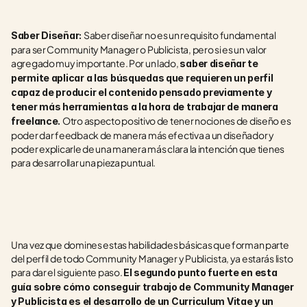
Saber diseñar no es un requisito fundamental 
Saber Diseñar: 
para ser Community Manager o Publicista, pero si es un valor 
agregado muy importante. Por un lado, 
saber diseñar te 
permite aplicar a las búsquedas que requieren un perfil 
capaz de producir el contenido pensado previamente y 
tener más herramientas a la hora de trabajar de manera 
Otro aspecto positivo de tener nociones de diseño es 
freelance. 
poder dar feedback de manera más efectiva a un diseñador y 
poder explicarle de una manera más clara la intención que tienes 
para desarrollar una pieza puntual.
Una vez que domines estas habilidades básicas que forman parte 
del perfil de todo Community Manager y Publicista, ya estarás listo 
para dar el siguiente paso. 
El segundo punto fuerte en esta 
guía sobre cómo conseguir trabajo de Community Manager 
y Publicista es el desarrollo de un Curriculum Vitae y un 