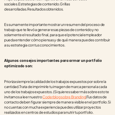
sociales.Estrategias de contenido.Grillas 
desarrolladas.Resultados obtenidos.
Es sumamente importante mostrar un resumen del proceso de 
trabajo que te llevó a generar esas piezas de contenido y no 
solamente el resultado final, para que el potencial empleador 
pueda entender cómo piensas y de qué manera puedes contribuir 
a su estrategia con tus conocimientos.
Algunos consejos importantes para armar un portfolio 
optimizado son: 
Prioriza siempre la calidad de los trabajos expuestos por sobre la 
cantidad.Trata de imprimirle tu imagen de marca personal a cada 
uno de los trabajos expuestos. (Si quieres saber más sobre esto te 
invitamos a leer nuestro 
Coderblog sobre Branding
)Tus datos de 
contacto deben figurar siempre de manera visible en el portfolio.Si 
no cuentas con mucha experiencia puedes utilizar proyectos 
realizados en centros de estudios para nutrir tu portfolio.