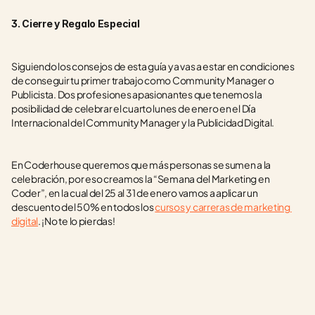
3. Cierre y Regalo Especial
Siguiendo los consejos de esta guía ya vas a estar en condiciones 
de conseguir tu primer trabajo como Community Manager o 
Publicista. Dos profesiones apasionantes que tenemos la 
posibilidad de celebrar el cuarto lunes de enero en el Día 
Internacional del Community Manager y la Publicidad Digital.
En Coderhouse queremos que más personas se sumen a la 
celebración, por eso creamos la “Semana del Marketing en 
Coder”, en la cual del 25 al 31 de enero vamos a aplicar un 
descuento del 50% en todos los 
cursos y carreras de marketing 
digital
. ¡No te lo pierdas!