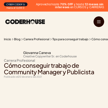
Aprovecha hasta 
70% OFF
 y hasta 
12 meses sin 
CYBER CODER 🚀
intereses
 en CURSOS y CARRERAS
Hasta el 12/08 ⏰
Inicio
Blog
Carrera Profesional
Tips para conseguir trabajo
Cómo conseg
Giovanna Caneva
Creative Copywriter Sr. en Coderhouse
Carrera Profesional
Cómo conseguir trabajo de 
Community Manager y Publicista
Publicado el
20 de enero de 2021