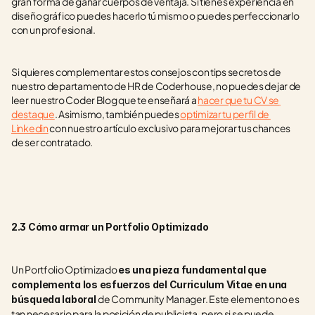
gran forma de ganar cuerpos de ventaja. Si tienes experiencia en 
diseño gráfico puedes hacerlo tú mismo o puedes perfeccionarlo 
con un profesional.
Si quieres complementar estos consejos con tips secretos de 
nuestro departamento de HR de Coderhouse, no puedes dejar de 
leer nuestro Coder Blog que te enseñará a 
hacer que tu CV se 
destaque
. Asimismo, también puedes 
optimizar tu perfil de 
Linkedin
 con nuestro artículo exclusivo para mejorar tus chances 
de ser contratado.
2.3 Cómo armar un Portfolio Optimizado
Un Portfolio Optimizado 
es una pieza fundamental que 
complementa los esfuerzos del Curriculum Vitae en una 
de Community Manager. Este elemento no es 
búsqueda laboral 
tan necesario para la posición de publicista, pero si se puede 