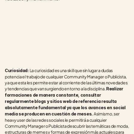
La curiosidad es una skill que sin lugar a dudas 
Curiosidad: 
potencia el trabajo de cualquier Community Manager o Publicista, 
ya que esta les permite estar al corriente de las últimas novedades 
y tendencias que van surgiendo en torno a la disciplina. 
Realizar 
formaciones de manera constante, consultar 
regularmente blogs y sitios web de referencia resulta 
absolutamente fundamental ya que los avances en social 
Asimismo, ser 
media se producen en cuestión de meses. 
heavy user de las redes sociales le permitirá a cualquier 
Community Manager o Publicista descubrir las temáticas de moda, 
estructuras de memes y formas de expresión más actuales para 