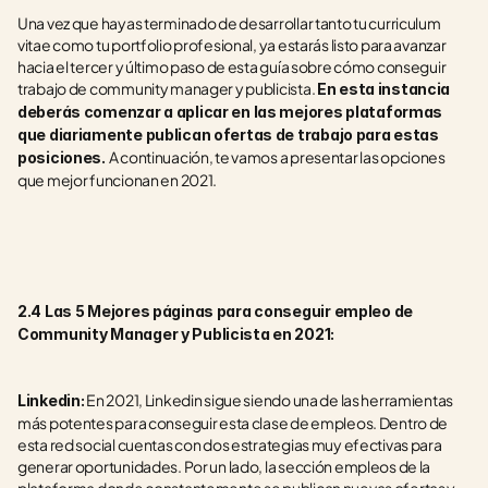
Una vez que hayas terminado de desarrollar tanto tu curriculum 
vitae como tu portfolio profesional, ya estarás listo para avanzar 
hacia el tercer y último paso de esta guía sobre cómo conseguir 
trabajo de community manager y publicista. 
En esta instancia 
deberás comenzar a aplicar en las mejores plataformas 
que diariamente publican ofertas de trabajo para estas 
A continuación, te vamos a presentar las opciones 
posiciones. 
que mejor funcionan en 2021.
2.4 Las 5 Mejores páginas para conseguir empleo de 
Community Manager y Publicista en 2021:
 En 2021, Linkedin sigue siendo una de las herramientas 
Linkedin:
más potentes para conseguir esta clase de empleos. Dentro de 
esta red social cuentas con dos estrategias muy efectivas para 
generar oportunidades. Por un lado, la sección empleos de la 