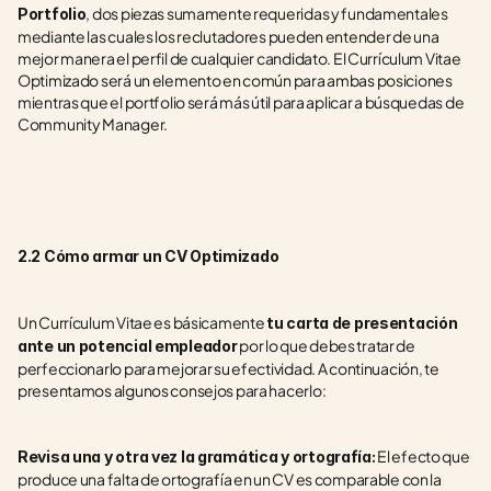
, dos piezas sumamente requeridas y fundamentales 
Portfolio
mediante las cuales los reclutadores pueden entender de una 
mejor manera el perfil de cualquier candidato. El Currículum Vitae 
Optimizado será un elemento en común para ambas posiciones 
mientras que el portfolio será más útil para aplicar a búsquedas de 
Community Manager.
2.2 Cómo armar un CV Optimizado
Un Currículum Vitae es básicamente 
tu carta de presentación 
 por lo que debes tratar de 
ante un potencial empleador
perfeccionarlo para mejorar su efectividad. A continuación, te 
presentamos algunos consejos para hacerlo:
 El efecto que 
Revisa una y otra vez la gramática y ortografía:
produce una falta de ortografía en un CV es comparable con la 