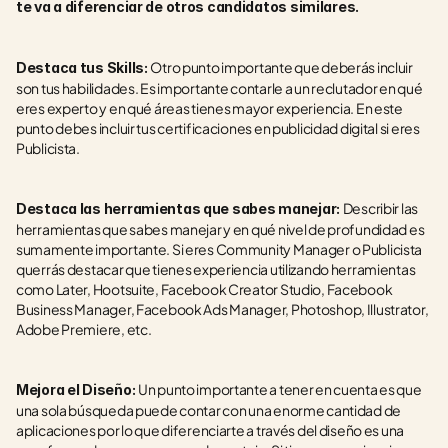
te va a diferenciar de otros candidatos similares.
Otro punto importante que deberás incluir 
Destaca tus Skills: 
son tus habilidades. Es importante contarle a un reclutador en qué 
eres experto y en qué áreas tienes mayor experiencia. En este 
punto debes incluir tus certificaciones en publicidad digital si eres 
Publicista.
Describir las 
Destaca las herramientas que sabes manejar: 
herramientas que sabes manejar y en qué nivel de profundidad es 
sumamente importante. Si eres Community Manager o Publicista 
querrás destacar que tienes experiencia utilizando herramientas 
como Later, Hootsuite, Facebook Creator Studio, Facebook 
Business Manager, Facebook Ads Manager, Photoshop, Illustrator, 
Adobe Premiere, etc.
Un punto importante a tener en cuenta es que 
Mejora el Diseño: 
una sola búsqueda puede contar con una enorme cantidad de 
aplicaciones por lo que diferenciarte a través del diseño es una 