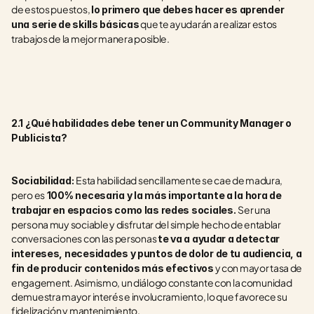
de estos puestos, 
lo primero que debes hacer es aprender 
 que te ayudarán a realizar estos 
una serie de skills básicas
trabajos de la mejor manera posible.
2.1 ¿Qué habilidades debe tener un Community Manager o 
Publicista?
Esta habilidad sencillamente se cae de madura, 
Sociabilidad: 
pero es
 100% necesaria y la más importante a la hora de 
Ser una 
trabajar en espacios como las redes sociales. 
persona muy sociable y disfrutar del simple hecho de entablar 
conversaciones con las personas 
te va a ayudar a detectar 
intereses, necesidades y puntos de dolor de tu audiencia, a 
 y con mayor tasa de 
fin de producir contenidos más efectivos
engagement. Asimismo, un diálogo constante con la comunidad 
demuestra mayor interés e involucramiento, lo que favorece su 
fidelización y mantenimiento.