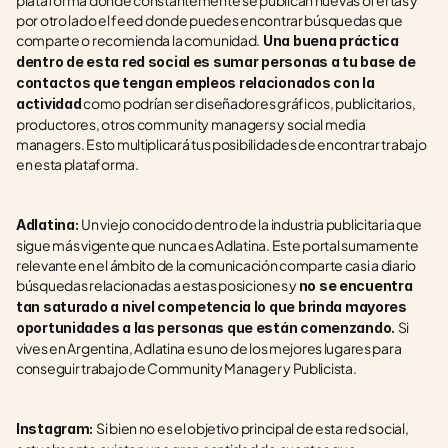
plataforma donde constantemente se publican nuevas ofertas y 
por otro lado el feed donde puedes encontrar búsquedas que 
comparte o recomienda la comunidad.
 Una buena práctica 
dentro de esta red social es sumar personas a tu base de 
contactos que tengan empleos relacionados con la 
 como podrían ser diseñadores gráficos, publicitarios, 
actividad
productores, otros community managers y social media 
managers. Esto multiplicará tus posibilidades de encontrar trabajo 
en esta plataforma.
Un viejo conocido dentro de la industria publicitaria que 
Adlatina: 
sigue más vigente que nunca es Adlatina. Este portal sumamente 
relevante en el ámbito de la comunicación comparte casi a diario 
búsquedas relacionadas a estas posiciones y 
no se encuentra 
tan saturado a nivel competencia lo que brinda mayores 
Si 
oportunidades a las personas que están comenzando. 
vives en Argentina, Adlatina es uno de los mejores lugares para 
conseguir trabajo de Community Manager y Publicista.
Si bien no es el objetivo principal de esta red social, 
Instagram: 