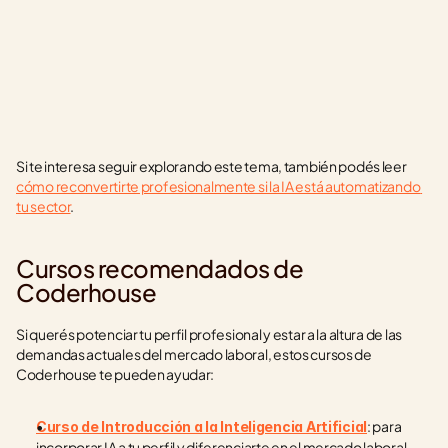
Si te interesa seguir explorando este tema, también podés leer 
cómo reconvertirte profesionalmente si la IA está automatizando 
tu sector
.
Cursos recomendados de 
Coderhouse
Si querés potenciar tu perfil profesional y estar a la altura de las 
demandas actuales del mercado laboral, estos cursos de 
Coderhouse te pueden ayudar:
: para 
Curso de Introducción a la Inteligencia Artificial
incorporar IA a tu perfil y diferenciarte en el mercado laboral.