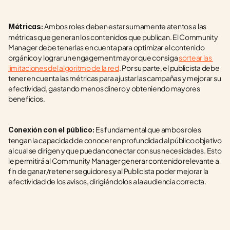
Ambos roles deben estar sumamente atentos a las 
Métricas: 
métricas que generan los contenidos que publican. El Community 
Manager debe tenerlas en cuenta para optimizar el contenido 
orgánico y lograr un engagement mayor que consiga 
sortear las 
limitaciones del algoritmo de la red
. Por su parte, el publicista debe 
tener en cuenta las métricas para ajustar las campañas y mejorar su 
efectividad, gastando menos dinero y obteniendo mayores 
beneficios.
Es fundamental que ambos roles 
Conexión con el público: 
tengan la capacidad de conocer en profundidad al público objetivo 
al cual se dirigen y que puedan conectar con sus necesidades. Esto 
le permitirá al Community Manager generar contenido relevante a 
fin de ganar/retener seguidores y al Publicista poder mejorar la 
efectividad de los avisos, dirigiéndolos a la audiencia correcta.