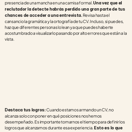
presencia de una mancha en una camisa formal. 
Una vez que el 
reclutador la detecte habrás perdido una gran parte de tus 
 Revisa hasta el 
chances de acceder a una entrevista.
cansancio la gramática y la ortografía de tu CV. Incluso, si puedes, 
haz que diferentes personas lo lean ya que puedes haberte 
acostumbrado a visualizarlo pasando por alto errores que están a la 
vista.
Cuando estamos armando un CV, no 
Destaca tus logros: 
alcanza solo con poner en qué posiciones nos hemos 
desempeñado. Es importante tomarnos el tiempo para definir los 
logros que alcanzamos durante esa experiencia. 
Esto es lo que 