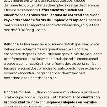
actualmente existen una gran cantidad de cuentas que 
diariamente publican ofertas de empleo extraídas de diferentes 
sitios de reclutamiento. 
Estas cuentas pueden ser 
encontradas a través del buscador de esta red social con 
Una de las 
keywords como “Ofertas de Empleo” o “Empleo”. 
más populares en Argentina es “ofertasdeempleo_ar” que tiene 
más de 80.000 seguidores.
La herramienta de búsqueda de trabajos creativos de 
Behance: 
Behance es actualmente una gran alternativa a la hora de 
encontrar trabajo de Community Manager y Publicista, ya que esta 
plataforma nuclea exclusivamente trabajos relacionados con el 
área de la comunicación. Si bien el fuerte de este portal son los 
trabajos relacionados con el diseño gráfico, esto no es exclusivo y 
podemos encontrar una gran cantidad de empleo para 
profesionales de las redes sociales.
El último y no menos importante lugar de esta 
Google Empleos: 
lista lo ocupa Google Empleos.
 Esta herramienta cuenta con 
la capacidad de indexar búsquedas alojadas en portales 