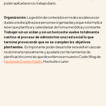
poder aplicarlas en su trabajo diario.
La gestión de contenidos en redes sociales es sin 
Organización: 
dudas una disciplina para personas organizadas ya que esta implica 
tener que planificar y calendarizar de forma metódica y constante.
Trabajar sin un orden y sin un horizonte vuelve totalmente 
caótico el proceso de administrar una red social lo que 
termina provocando que no se cumplan los objetivos 
Es importante poder desarrollar esta skill en caso de 
planteados. 
no dominarla naturalmente y ayudarla con herramientas de 
planificación como las que describimos en nuestro Coder Blog de 
Facebook Creator Studio
, Hootsuite o Later.