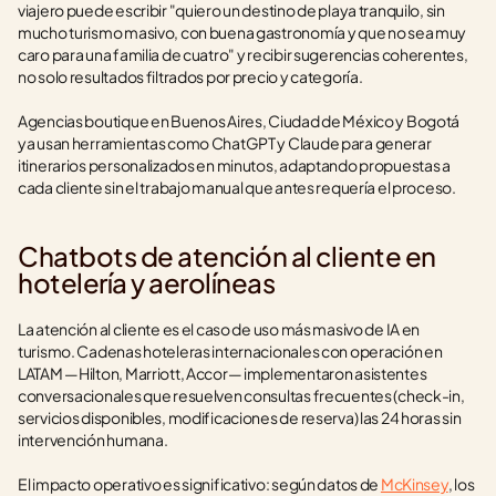
viajero puede escribir "quiero un destino de playa tranquilo, sin 
mucho turismo masivo, con buena gastronomía y que no sea muy 
caro para una familia de cuatro" y recibir sugerencias coherentes, 
no solo resultados filtrados por precio y categoría.
Agencias boutique en Buenos Aires, Ciudad de México y Bogotá 
ya usan herramientas como ChatGPT y Claude para generar 
itinerarios personalizados en minutos, adaptando propuestas a 
cada cliente sin el trabajo manual que antes requería el proceso.
Chatbots de atención al cliente en 
hotelería y aerolíneas
La atención al cliente es el caso de uso más masivo de IA en 
turismo. Cadenas hoteleras internacionales con operación en 
LATAM —Hilton, Marriott, Accor— implementaron asistentes 
conversacionales que resuelven consultas frecuentes (check-in, 
servicios disponibles, modificaciones de reserva) las 24 horas sin 
intervención humana.
El impacto operativo es significativo: según datos de 
McKinsey
, los 