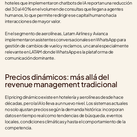
hoteles que implementaron chatbots de IA reportan una reducción 
del 30 al 40% en el volumen de consultas que llegan a agentes 
humanos, lo que permite redirigir ese capital humano hacia 
interacciones de mayor valor.
En el segmento de aerolíneas, Latam Airlines y Avianca 
implementaron asistentes conversacionales en WhatsApp para 
gestión de cambios de vuelo y reclamos, un canal especialmente 
relevante en LATAM donde WhatsApp es la plataforma de 
comunicación dominante.
Precios dinámicos: más allá del 
revenue management tradicional
El pricing dinámico existe en hotelería y aerolíneas desde hace 
décadas, pero la IA lo lleva a un nuevo nivel. Los sistemas actuales 
no solo ajustan precios según la demanda histórica: incorporan 
datos en tiempo real como tendencias de búsqueda, eventos 
locales, condiciones climáticas y hasta el comportamiento de la 
competencia.