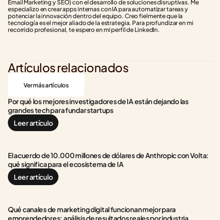
Email Marketing y SEO) con el desarrollo de soluciones disruptivas. Me 
especializo en crear apps internas con IA para automatizar tareas y 
potenciar la innovación dentro del equipo. Creo fielmente que la 
tecnología es el mejor aliado de la estrategia. Para profundizar en mi 
recorrido profesional, te espero en mi perfil de LinkedIn.
Artículos relacionados
Ver más artículos
Por qué los mejores investigadores de IA están dejando las 
grandes tech para fundar startups
Leer artículo
El acuerdo de 10.000 millones de dólares de Anthropic con Volta: 
qué significa para el ecosistema de IA
Leer artículo
Qué canales de marketing digital funcionan mejor para 
emprendedores: análisis de resultados reales por industria