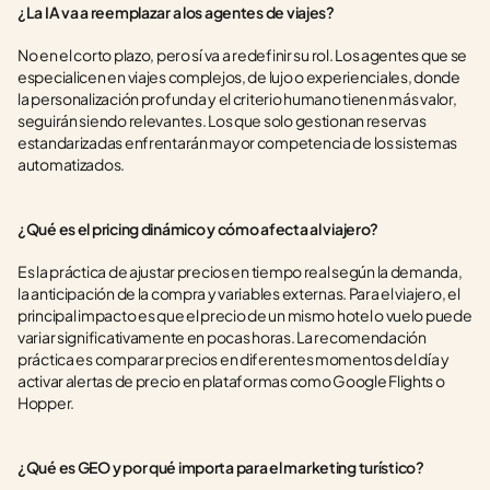
¿La IA va a reemplazar a los agentes de viajes?
No en el corto plazo, pero sí va a redefinir su rol. Los agentes que se 
especialicen en viajes complejos, de lujo o experienciales, donde 
la personalización profunda y el criterio humano tienen más valor, 
seguirán siendo relevantes. Los que solo gestionan reservas 
estandarizadas enfrentarán mayor competencia de los sistemas 
automatizados.
¿Qué es el pricing dinámico y cómo afecta al viajero?
Es la práctica de ajustar precios en tiempo real según la demanda, 
la anticipación de la compra y variables externas. Para el viajero, el 
principal impacto es que el precio de un mismo hotel o vuelo puede 
variar significativamente en pocas horas. La recomendación 
práctica es comparar precios en diferentes momentos del día y 
activar alertas de precio en plataformas como Google Flights o 
Hopper.
¿Qué es GEO y por qué importa para el marketing turístico?