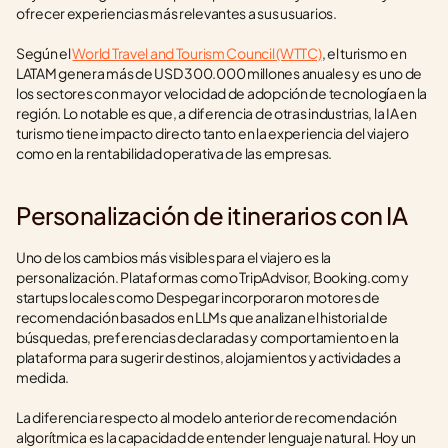
ofrecer experiencias más relevantes a sus usuarios.
Según el 
World Travel and Tourism Council (WTTC)
, el turismo en 
LATAM genera más de USD 300.000 millones anuales y es uno de 
los sectores con mayor velocidad de adopción de tecnología en la 
región. Lo notable es que, a diferencia de otras industrias, la IA en 
turismo tiene impacto directo tanto en la experiencia del viajero 
como en la rentabilidad operativa de las empresas.
Personalización de itinerarios con IA
Uno de los cambios más visibles para el viajero es la 
personalización. Plataformas como TripAdvisor, Booking.com y 
startups locales como Despegar incorporaron motores de 
recomendación basados en LLMs que analizan el historial de 
búsquedas, preferencias declaradas y comportamiento en la 
plataforma para sugerir destinos, alojamientos y actividades a 
medida.
La diferencia respecto al modelo anterior de recomendación 
algorítmica es la capacidad de entender lenguaje natural. Hoy un 