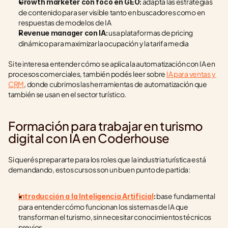
 adapta las estrategias 
Growth marketer con foco en GEO:
de contenido para ser visible tanto en buscadores como en 
respuestas de modelos de IA
 usa plataformas de pricing 
Revenue manager con IA:
dinámico para maximizar la ocupación y la tarifa media
Si te interesa entender cómo se aplica la automatización con IA en 
procesos comerciales, también podés leer sobre 
IA para ventas y 
CRM
, donde cubrimos las herramientas de automatización que 
también se usan en el sector turístico.
Formación para trabajar en turismo 
digital con IA en Coderhouse
Si querés prepararte para los roles que la industria turística está 
demandando, estos cursos son un buen punto de partida:
 base fundamental 
Introducción a la Inteligencia Artificial
:
para entender cómo funcionan los sistemas de IA que 
transforman el turismo, sin necesitar conocimientos técnicos 
previos.