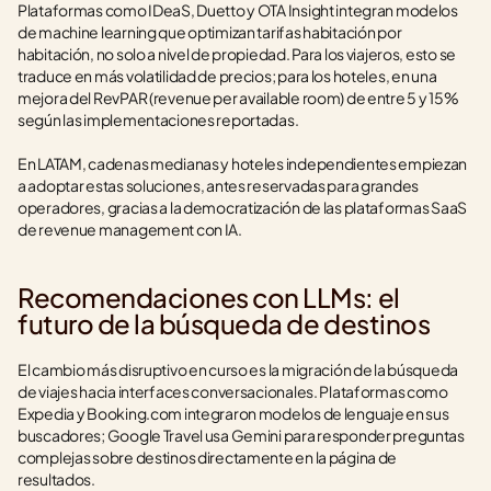
Plataformas como IDeaS, Duetto y OTA Insight integran modelos 
de machine learning que optimizan tarifas habitación por 
habitación, no solo a nivel de propiedad. Para los viajeros, esto se 
traduce en más volatilidad de precios; para los hoteles, en una 
mejora del RevPAR (revenue per available room) de entre 5 y 15% 
según las implementaciones reportadas.
En LATAM, cadenas medianas y hoteles independientes empiezan 
a adoptar estas soluciones, antes reservadas para grandes 
operadores, gracias a la democratización de las plataformas SaaS 
de revenue management con IA.
Recomendaciones con LLMs: el 
futuro de la búsqueda de destinos
El cambio más disruptivo en curso es la migración de la búsqueda 
de viajes hacia interfaces conversacionales. Plataformas como 
Expedia y Booking.com integraron modelos de lenguaje en sus 
buscadores; Google Travel usa Gemini para responder preguntas 
complejas sobre destinos directamente en la página de 
resultados.