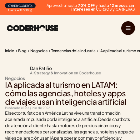
Aprovecha hasta 
70% OFF
 y hasta 
12 meses sin 
CYBER CODER 🚀
intereses
 en CURSOS y CARRERAS
Hasta el 07/08 ⏰
Inicio
Blog
Negocios
Tendencias de la Industria
IA aplicada al turismo e
Dan Patiño
AI Strategy & Innovation en Coderhouse
Negocios
IA aplicada al turismo en LATAM: 
cómo las agencias, hoteles y apps 
de viajes usan inteligencia artificial
Publicado el
1 de junio de 2026
El sector turístico en América Latina vive una transformación 
acelerada impulsada por la inteligencia artificial. Desde chatbots 
de atención al cliente hasta motores de precios dinámicos y 
recomendaciones personalizadas, las agencias, hoteles y apps de 
viajes de la región usan IA para operar con mayor eficiencia y 