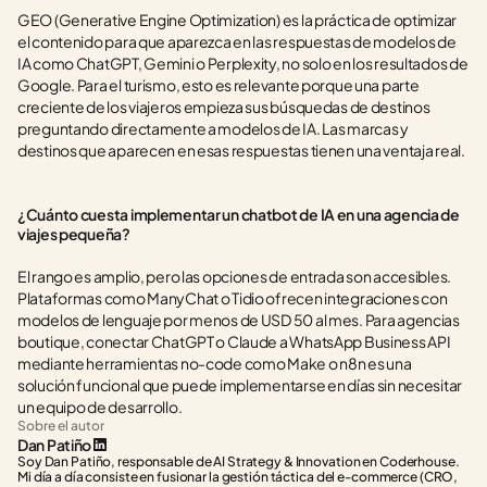
GEO (Generative Engine Optimization) es la práctica de optimizar 
el contenido para que aparezca en las respuestas de modelos de 
IA como ChatGPT, Gemini o Perplexity, no solo en los resultados de 
Google. Para el turismo, esto es relevante porque una parte 
creciente de los viajeros empieza sus búsquedas de destinos 
preguntando directamente a modelos de IA. Las marcas y 
destinos que aparecen en esas respuestas tienen una ventaja real.
¿Cuánto cuesta implementar un chatbot de IA en una agencia de 
viajes pequeña?
El rango es amplio, pero las opciones de entrada son accesibles. 
Plataformas como ManyChat o Tidio ofrecen integraciones con 
modelos de lenguaje por menos de USD 50 al mes. Para agencias 
boutique, conectar ChatGPT o Claude a WhatsApp Business API 
mediante herramientas no-code como Make o n8n es una 
solución funcional que puede implementarse en días sin necesitar 
un equipo de desarrollo.
Sobre el autor
Dan Patiño
Soy Dan Patiño, responsable de AI Strategy & Innovation en Coderhouse. 
Mi día a día consiste en fusionar la gestión táctica del e-commerce (CRO, 