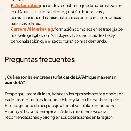
 aprendé a construir flujos de automatización 
AI Automation
:
con IA para atención al cliente, gestión de reservas y 
comunicaciones, las mismas técnicas que usan las empresas 
turísticas líderes.
 formación completa en estrategia de 
Carrera AI Marketing
:
marketing digital con IA, incluyendo las técnicas de GEO y 
personalización que el sector turístico más demanda.
Preguntas frecuentes
¿Cuáles son las empresas turísticas de LATAM que más están 
usando IA?
Despegar, Latam Airlines, Avianca y las operaciones regionales de 
cadenas internacionales como Hilton y Accor lideran la adopción. 
En el segmento de hospedaje alternativo, plataformas como 
Airbnb y Vrbo también aplican IA de forma intensiva para 
recomendaciones y pricing en sus operaciones en la región.