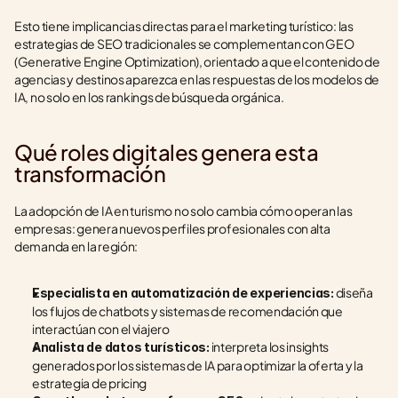
Esto tiene implicancias directas para el marketing turístico: las 
estrategias de SEO tradicionales se complementan con GEO 
(Generative Engine Optimization), orientado a que el contenido de 
agencias y destinos aparezca en las respuestas de los modelos de 
IA, no solo en los rankings de búsqueda orgánica.
Qué roles digitales genera esta 
transformación
La adopción de IA en turismo no solo cambia cómo operan las 
empresas: genera nuevos perfiles profesionales con alta 
demanda en la región:
 diseña 
Especialista en automatización de experiencias:
los flujos de chatbots y sistemas de recomendación que 
interactúan con el viajero
 interpreta los insights 
Analista de datos turísticos:
generados por los sistemas de IA para optimizar la oferta y la 
estrategia de pricing