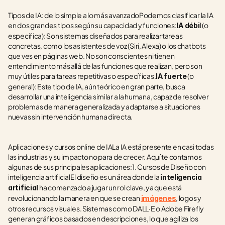
Tipos de IA: de lo simple a lo más avanzadoPodemos clasificar la IA 
en dos grandes tipos según su capacidad y funciones:
l (o 
IA débi
específica): Son sistemas diseñados para realizar tareas 
concretas, como los asistentes de voz (Siri, Alexa) o los chatbots 
que ves en páginas web. No son conscientes ni tienen 
entendimiento más allá de las funciones que realizan, pero son 
muy útiles para tareas repetitivas o específicas.
 (o 
IA fuerte
general): Este tipo de IA, aún teórico en gran parte, busca 
desarrollar una inteligencia similar a la humana, capaz de resolver 
problemas de manera generalizada y adaptarse a situaciones 
nuevas sin intervención humana directa.
Aplicaciones y cursos online de IALa IA está presente en casi todas 
las industrias y su impacto no para de crecer. Aquí te contamos 
algunas de sus principales aplicaciones:1. Cursos de Diseño con 
inteligencia artificialEl diseño es un área donde la 
inteligencia 
 ha comenzado a jugar un rol clave, ya que está 
artificial
revolucionando la manera en que se crean 
, logos y 
imágenes
otros recursos visuales. Sistemas como DALL·E o Adobe Firefly 
generan gráficos basados en descripciones, lo que agiliza los 