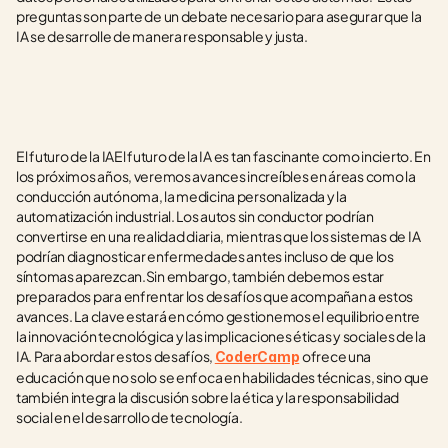
preguntas son parte de un debate necesario para asegurar que la 
IA se desarrolle de manera responsable y justa.
El futuro de la IAEl futuro de la IA es tan fascinante como incierto. En 
los próximos años, veremos avances increíbles en áreas como la 
conducción autónoma, la medicina personalizada y la 
automatización industrial. Los autos sin conductor podrían 
convertirse en una realidad diaria, mientras que los sistemas de IA 
podrían diagnosticar enfermedades antes incluso de que los 
síntomas aparezcan.Sin embargo, también debemos estar 
preparados para enfrentar los desafíos que acompañan a estos 
avances. La clave estará en cómo gestionemos el equilibrio entre 
la innovación tecnológica y las implicaciones éticas y sociales de la 
IA. Para abordar estos desafíos, 
ofrece una 
CoderCamp
educación que no solo se enfoca en habilidades técnicas, sino que 
también integra la discusión sobre la ética y la responsabilidad 
social en el desarrollo de tecnología.