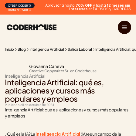
Aprovecha hasta 
70% OFF
 y hasta 
12 meses sin 
CYBER CODER 🚀
intereses
 en CURSOS y CARRERAS
Hasta el 07/08 ⏰
Inicio
Blog
Inteligencia Artificial
Salida Laboral
Inteligencia Artificial:
Giovanna Caneva
Creative Copywriter Sr. en Coderhouse
Inteligencia Artificial
Inteligencia Artificial: qué es, 
aplicaciones y cursos más 
populares y empleos
Publicado el
1 de octubre de 2024
Inteligencia Artificial: qué es, aplicaciones y cursos más populares 
y empleos
¿Qué es la IA?La 
 (IA) es un campo de la 
Inteligencia Artificial