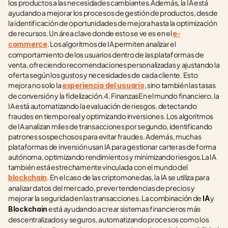
los productos a las necesidades cambiantes.Además, la IA está 
ayudando a mejorar los procesos de gestión de productos, desde 
la identificación de oportunidades de mejora hasta la optimización 
de recursos. Un área clave donde esto se ve es en el 
e-
. Los algoritmos de IA permiten analizar el 
commerce
comportamiento de los usuarios dentro de las plataformas de 
venta, ofreciendo recomendaciones personalizadas y ajustando la 
oferta según los gustos y necesidades de cada cliente. Esto 
mejora no solo la 
, sino también las tasas 
experiencia del usuario
de conversión y la fidelización.4. FinanzasEn el mundo financiero, la 
IA está automatizando la evaluación de riesgos, detectando 
fraudes en tiempo real y optimizando inversiones. Los algoritmos 
de IA analizan miles de transacciones por segundo, identificando 
patrones sospechosos para evitar fraudes. Además, muchas 
plataformas de inversión usan IA para gestionar carteras de forma 
autónoma, optimizando rendimientos y minimizando riesgos.La IA 
también está estrechamente vinculada con el mundo del 
. En el caso de las criptomonedas, la IA se utiliza para 
blockchain
analizar datos del mercado, prever tendencias de precios y 
mejorar la seguridad en las transacciones. La combinación de 
 y
IA
 está ayudando a crear sistemas financieros más 
Blockchain
descentralizados y seguros, automatizando procesos como los 