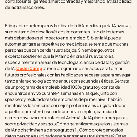
contratos inteligentes (smart contracts) y mejorando la trazabilidad 
de las transacciones.
El impacto en el empleo y la ética de la IAA medida que la IA avanza, 
surgen también desafíos éticos importantes. Uno de los temas 
más debatidos es el impacto en el empleo. Si bien la IA puede 
automatizar tareas repetitivas o mecánicas, se teme que muchas 
personas puedan perder sus trabajos. Sin embargo, otros 
expertos sostienen que la IA también creará nuevos roles, 
especialmente en áreas de tecnología, ciencia de datos y gestión 
de IA. 
 ofrece programas diseñados para formar 
CoderCamp
futuros profesionales con las habilidades necesarias para navegar 
tanto en la tecnología como en sus consecuencias éticas. Se trata 
de un programa de empleabilidad 100% gratuito y consta de 
encuentros en vivo durante 4 semanas en las que, junto con 
speakers y reclutadores de empresas de primer nivel, habrán 
mentorías y los mejores consejos profesionales dirigido a todos 
aquellos que estén buscando un nuevo empleo, cambiar de 
carrera o avanzar en tu rol actual.Además, la IA plantea preguntas 
sobre privacidad y sesgo. ¿Cómo garantizamos que los sistemas 
de IA no discriminen a ciertos grupos? ¿Cómo protegemos los 
datos personales utilizados para entrenar estos sistemas? Estas 