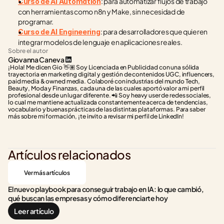
: para automatizar flujos de trabajo 
Curso de AI Automation
con herramientas como n8n y Make, sin necesidad de 
programar.
: para desarrolladores que quieren 
Curso de AI Engineering
integrar modelos de lenguaje en aplicaciones reales.
Sobre el autor
Giovanna Caneva
¡Hola! Me dicen Gio 👋🏽 Soy Licenciada en Publicidad con una sólida 
trayectoria en marketing digital y gestión de contenidos UGC, influencers, 
paid media & owned media. Colaboré con industrias del mundo Tech, 
Beauty, Moda y Finanzas, cada una de las cuales aportó valor a mi perfil 
profesional desde un lugar diferente. 📲 Soy heavy user de redes sociales, 
lo cual me mantiene actualizada constantemente acerca de tendencias, 
vocabulario y buenas prácticas de las distintas plataformas. Para saber 
más sobre mi formación, ¡te invito a revisar mi perfil de LinkedIn!
Artículos relacionados
Ver más artículos
El nuevo playbook para conseguir trabajo en IA: lo que cambió, 
qué buscan las empresas y cómo diferenciarte hoy
Leer artículo