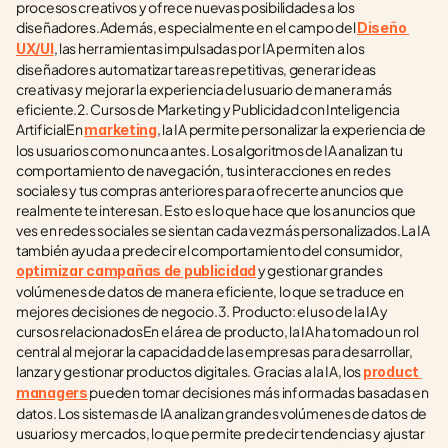
procesos creativos y ofrece nuevas posibilidades a los 
diseñadores.Además, especialmente en el campo del 
Diseño 
, las herramientas impulsadas por IA permiten a los 
UX/UI
diseñadores automatizar tareas repetitivas, generar ideas 
creativas y mejorar la experiencia del usuario de manera más 
eficiente.2. Cursos de Marketing y Publicidad con Inteligencia 
ArtificialEn 
, la IA permite personalizar la experiencia de 
marketing
los usuarios como nunca antes. Los algoritmos de IA analizan tu 
comportamiento de navegación, tus interacciones en redes 
sociales y tus compras anteriores para ofrecerte anuncios que 
realmente te interesan. Esto es lo que hace que los anuncios que 
ves en redes sociales se sientan cada vez más personalizados.La IA 
también ayuda a predecir el comportamiento del consumidor, 
 y gestionar grandes 
optimizar campañas de publicidad
volúmenes de datos de manera eficiente, lo que se traduce en 
mejores decisiones de negocio.3. Producto: el uso de la IA y 
cursos relacionadosEn el área de producto, la IA ha tomado un rol 
central al mejorar la capacidad de las empresas para desarrollar, 
lanzar y gestionar productos digitales. Gracias a la IA, los 
product 
 pueden tomar decisiones más informadas basadas en 
managers
datos. Los sistemas de IA analizan grandes volúmenes de datos de 
usuarios y mercados, lo que permite predecir tendencias y ajustar 