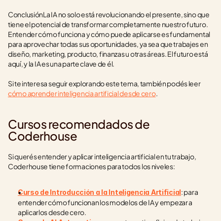
ConclusiónLa IA no solo está revolucionando el presente, sino que 
tiene el potencial de transformar completamente nuestro futuro. 
Entender cómo funciona y cómo puede aplicarse es fundamental 
para aprovechar todas sus oportunidades, ya sea que trabajes en 
diseño, marketing, producto, finanzas u otras áreas. El futuro está 
aquí, y la IA es una parte clave de él.
Si te interesa seguir explorando este tema, también podés leer 
cómo aprender inteligencia artificial desde cero
.
Cursos recomendados de 
Coderhouse
Si querés entender y aplicar inteligencia artificial en tu trabajo, 
Coderhouse tiene formaciones para todos los niveles:
: para 
Curso de Introducción a la Inteligencia Artificial
entender cómo funcionan los modelos de IA y empezar a 
aplicarlos desde cero.