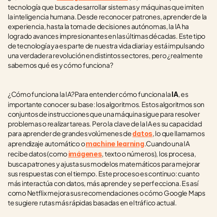
tecnología que busca desarrollar sistemas y máquinas que imiten 
la inteligencia humana. Desde reconocer patrones, aprender de la 
experiencia, hasta la toma de decisiones autónomas, la IA ha 
logrado avances impresionantes en las últimas décadas. Este tipo 
de tecnología ya es parte de nuestra vida diaria y está impulsando 
una verdadera revolución en distintos sectores, pero ¿realmente 
sabemos qué es y cómo funciona?
¿Cómo funciona la IA?Para entender cómo funciona la 
, es 
IA
importante conocer su base: los algoritmos. Estos algoritmos son 
conjuntos de instrucciones que una máquina sigue para resolver 
problemas o realizar tareas. Pero la clave de la IA es su capacidad 
para aprender de grandes volúmenes de 
, lo que llamamos 
datos
aprendizaje automático o 
.Cuando una IA 
machine learning
recibe datos (como 
, texto o números), los procesa, 
imágenes
busca patrones y ajusta sus modelos matemáticos para mejorar 
sus respuestas con el tiempo. Este proceso es continuo: cuanto 
más interactúa con datos, más aprende y se perfecciona. Es así 
como Netflix mejora sus recomendaciones o cómo Google Maps 
te sugiere rutas más rápidas basadas en el tráfico actual.