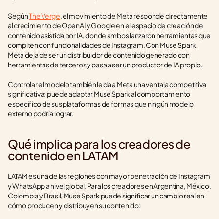
Según 
The Verge
, el movimiento de Meta responde directamente 
al crecimiento de OpenAI y Google en el espacio de creación de 
contenido asistida por IA, donde ambos lanzaron herramientas que 
compiten con funcionalidades de Instagram. Con Muse Spark, 
Meta deja de ser un distribuidor de contenido generado con 
herramientas de terceros y pasa a ser un productor de IA propio.
Controlar el modelo también le da a Meta una ventaja competitiva 
significativa: puede adaptar Muse Spark al comportamiento 
específico de sus plataformas de formas que ningún modelo 
externo podría lograr.
Qué implica para los creadores de 
contenido en LATAM
LATAM es una de las regiones con mayor penetración de Instagram 
y WhatsApp a nivel global. Para los creadores en Argentina, México, 
Colombia y Brasil, Muse Spark puede significar un cambio real en 
cómo producen y distribuyen su contenido: