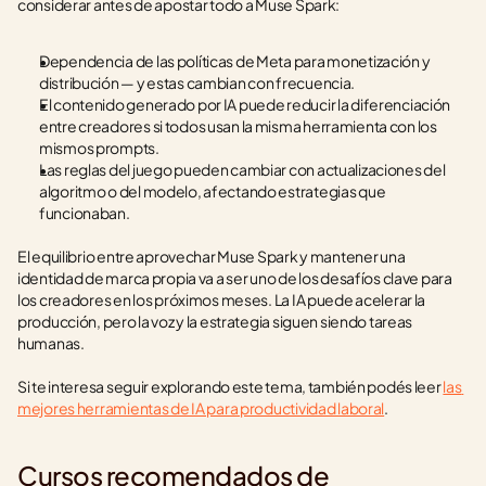
considerar antes de apostar todo a Muse Spark:
Dependencia de las políticas de Meta para monetización y 
distribución — y estas cambian con frecuencia.
El contenido generado por IA puede reducir la diferenciación 
entre creadores si todos usan la misma herramienta con los 
mismos prompts.
Las reglas del juego pueden cambiar con actualizaciones del 
algoritmo o del modelo, afectando estrategias que 
funcionaban.
El equilibrio entre aprovechar Muse Spark y mantener una 
identidad de marca propia va a ser uno de los desafíos clave para 
los creadores en los próximos meses. La IA puede acelerar la 
producción, pero la voz y la estrategia siguen siendo tareas 
humanas.
Si te interesa seguir explorando este tema, también podés leer 
las 
mejores herramientas de IA para productividad laboral
.
Cursos recomendados de 