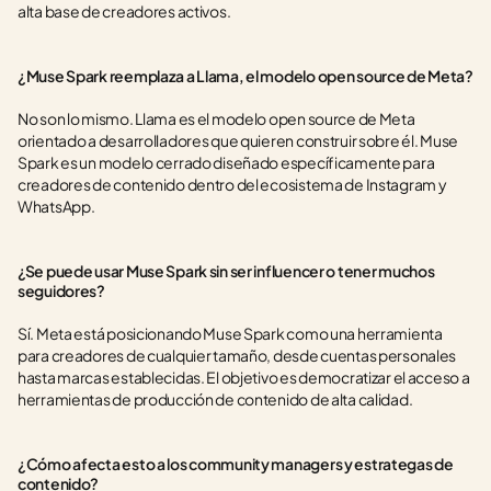
alta base de creadores activos.
¿Muse Spark reemplaza a Llama, el modelo open source de Meta?
No son lo mismo. Llama es el modelo open source de Meta 
orientado a desarrolladores que quieren construir sobre él. Muse 
Spark es un modelo cerrado diseñado específicamente para 
creadores de contenido dentro del ecosistema de Instagram y 
WhatsApp.
¿Se puede usar Muse Spark sin ser influencer o tener muchos 
seguidores?
Sí. Meta está posicionando Muse Spark como una herramienta 
para creadores de cualquier tamaño, desde cuentas personales 
hasta marcas establecidas. El objetivo es democratizar el acceso a 
herramientas de producción de contenido de alta calidad.
¿Cómo afecta esto a los community managers y estrategas de 
contenido?