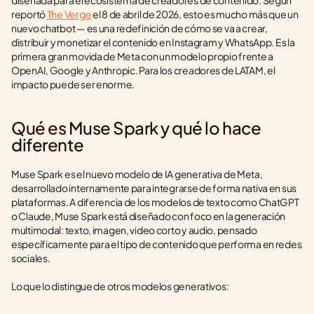
diseñada para el ecosistema de creadores de contenido. Según 
reportó 
The Verge
 el 8 de abril de 2026, esto es mucho más que un 
nuevo chatbot — es una redefinición de cómo se va a crear, 
distribuir y monetizar el contenido en Instagram y WhatsApp. Es la 
primera gran movida de Meta con un modelo propio frente a 
OpenAI, Google y Anthropic. Para los creadores de LATAM, el 
impacto puede ser enorme.
Qué es Muse Spark y qué lo hace 
diferente
Muse Spark es el nuevo modelo de IA generativa de Meta, 
desarrollado internamente para integrarse de forma nativa en sus 
plataformas. A diferencia de los modelos de texto como ChatGPT 
o Claude, Muse Spark está diseñado con foco en la generación 
multimodal: texto, imagen, video corto y audio, pensado 
específicamente para el tipo de contenido que performa en redes 
sociales.
Lo que lo distingue de otros modelos generativos: