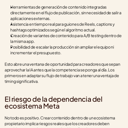
Herramientas de generación de contenido integradas 
directamente en el flujo de publicación, sin necesidad de salir a 
aplicaciones externas.
Asistencia en tiempo real para guiones de Reels, captions y 
hashtags optimizados según el algoritmo actual.
Creación de variantes de contenido para A/B testing dentro de 
la misma app.
Posibilidad de escalar la producción sin ampliar el equipo ni 
incrementar el presupuesto.
Esto abre una ventana de oportunidad para creadores que sepan 
aprovechar la IA antes que la competencia se ponga al día. Los 
primeros en adaptar su flujo de trabajo van a tener una ventaja de 
timing significativa.
El riesgo de la dependencia del 
ecosistema Meta
No todo es positivo. Crear contenido dentro de un ecosistema 
propietario implica riesgos reales que los creadores deben 