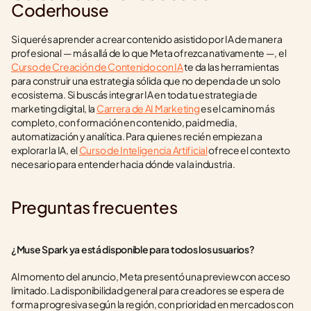
Coderhouse
Si querés aprender a crear contenido asistido por IA de manera 
profesional — más allá de lo que Meta ofrezca nativamente —, el 
Curso de Creación de Contenido con IA
 te da las herramientas 
para construir una estrategia sólida que no dependa de un solo 
ecosistema. Si buscás integrar IA en toda tu estrategia de 
marketing digital, la 
Carrera de AI Marketing
 es el camino más 
completo, con formación en contenido, paid media, 
automatización y analítica. Para quienes recién empiezan a 
explorar la IA, el 
Curso de Inteligencia Artificial
 ofrece el contexto 
necesario para entender hacia dónde va la industria.
Preguntas frecuentes
¿Muse Spark ya está disponible para todos los usuarios?
Al momento del anuncio, Meta presentó una preview con acceso 
limitado. La disponibilidad general para creadores se espera de 
forma progresiva según la región, con prioridad en mercados con 