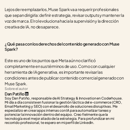
Lejos de reemplazarlos, Muse Spark va a requerir profesionales 
que sepan dirigirla: definir estrategia, revisar outputs y mantener la 
voz de marca. El rol evoluciona hacia la supervisión y la dirección 
creativa de IA, no desaparece.
¿Qué pasa con los derechos del contenido generado con Muse 
Spark?
Este es uno de los puntos que Meta aún no clarificó 
completamente en sus términos de uso. Como con cualquier 
herramienta de IA generativa, es importante revisar las 
condiciones antes de publicar contenido comercial generado con 
Muse Spark.
Sobre el autor
Dan Patiño
Soy Dan Patiño, responsable de AI Strategy & Innovation en Coderhouse. 
Mi día a día consiste en fusionar la gestión táctica del e-commerce (CRO, 
Email Marketing y SEO) con el desarrollo de soluciones disruptivas. Me 
especializo en crear apps internas con IA para automatizar tareas y 
potenciar la innovación dentro del equipo. Creo fielmente que la 
tecnología es el mejor aliado de la estrategia. Para profundizar en mi 
recorrido profesional, te espero en mi perfil de LinkedIn.