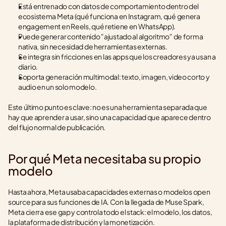
Está entrenado con datos de comportamiento dentro del 
ecosistema Meta (qué funciona en Instagram, qué genera 
engagement en Reels, qué retiene en WhatsApp).
Puede generar contenido "ajustado al algoritmo" de forma 
nativa, sin necesidad de herramientas externas.
Se integra sin fricciones en las apps que los creadores ya usan a 
diario.
Soporta generación multimodal: texto, imagen, video corto y 
audio en un solo modelo.
Este último punto es clave: no es una herramienta separada que 
hay que aprender a usar, sino una capacidad que aparece dentro 
del flujo normal de publicación.
Por qué Meta necesitaba su propio 
modelo
Hasta ahora, Meta usaba capacidades externas o modelos open 
source para sus funciones de IA. Con la llegada de Muse Spark, 
Meta cierra ese gap y controla todo el stack: el modelo, los datos, 
la plataforma de distribución y la monetización.