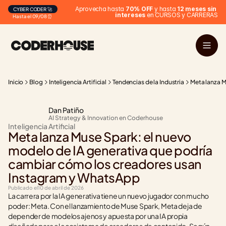
Aprovecha hasta 
70% OFF
 y hasta 
12 meses sin 
CYBER CODER 🚀
intereses
 en CURSOS y CARRERAS
Hasta el 09/08 ⏰
Inicio
Blog
Inteligencia Artificial
Tendencias de la Industria
Meta lanza M
Dan Patiño
AI Strategy & Innovation en Coderhouse
Inteligencia Artificial
Meta lanza Muse Spark: el nuevo 
modelo de IA generativa que podría 
cambiar cómo los creadores usan 
Instagram y WhatsApp
Publicado el
10 de abril de 2026
La carrera por la IA generativa tiene un nuevo jugador con mucho 
poder: Meta. Con el lanzamiento de Muse Spark, Meta deja de 
depender de modelos ajenos y apuesta por una IA propia 