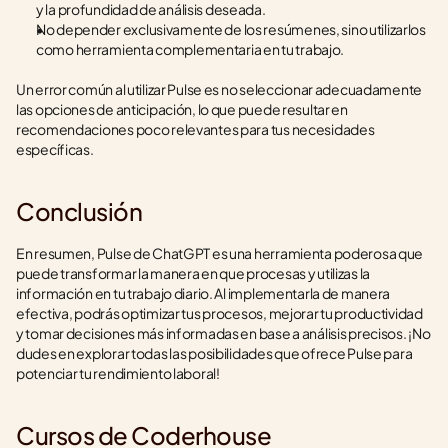
y la profundidad de análisis deseada.
No depender exclusivamente de los resúmenes, sino utilizarlos 
como herramienta complementaria en tu trabajo.
Un error común al utilizar Pulse es no seleccionar adecuadamente 
las opciones de anticipación, lo que puede resultar en 
recomendaciones poco relevantes para tus necesidades 
específicas.
Conclusión
En resumen, Pulse de ChatGPT es una herramienta poderosa que 
puede transformar la manera en que procesas y utilizas la 
información en tu trabajo diario. Al implementarla de manera 
efectiva, podrás optimizar tus procesos, mejorar tu productividad 
y tomar decisiones más informadas en base a análisis precisos. ¡No 
dudes en explorar todas las posibilidades que ofrece Pulse para 
potenciar tu rendimiento laboral!
Cursos de Coderhouse