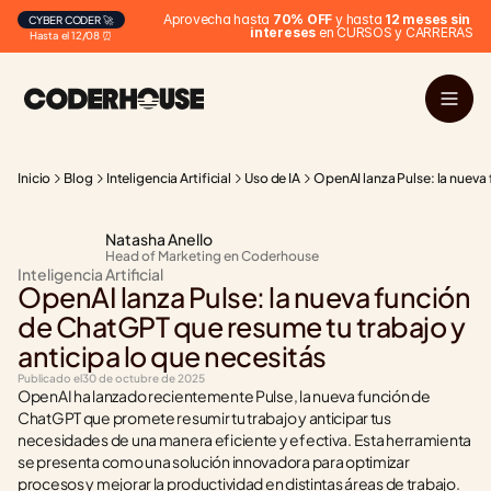
Aprovecha hasta 
70% OFF
 y hasta 
12 meses sin 
CYBER CODER 🚀
intereses
 en CURSOS y CARRERAS
Hasta el 12/08 ⏰
Inicio
Blog
Inteligencia Artificial
Uso de IA
OpenAI lanza Pulse: la nueva
Natasha Anello
Head of Marketing en Coderhouse
Inteligencia Artificial
OpenAI lanza Pulse: la nueva función 
de ChatGPT que resume tu trabajo y 
anticipa lo que necesitás
Publicado el
30 de octubre de 2025
OpenAI ha lanzado recientemente Pulse, la nueva función de 
ChatGPT que promete resumir tu trabajo y anticipar tus 
necesidades de una manera eficiente y efectiva. Esta herramienta 
se presenta como una solución innovadora para optimizar 
procesos y mejorar la productividad en distintas áreas de trabajo. 