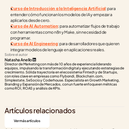
: para 
Curso de Introducción a la Inteligencia Artificial
entender cómo funcionan los modelos de IA y empezar a 
aplicarlos desde cero.
: para automatizar flujos de trabajo 
Curso de AI Automation
con herramientas como n8n y Make, sin necesidad de 
programar.
: para desarrolladores que quieren 
Curso de AI Engineering
integrar modelos de lenguaje en aplicaciones reales.
Sobre el autor
Natasha Anello
Director de Marketing con más de 10 años de experiencia liderando 
equipos, impulsando la transformación digital y ejecutando estrategias de 
crecimiento. Sólida trayectoria en el ecosistema Fintech y de Startups, 
con roles clave en empresas como Flybondi, Blockchain.com, 
Simplestate, SeSocio y Coderhouse. Especialista en Growth Marketing, 
Branding y Expansión de Mercados, con un fuerte enfoque en métricas 
como ROI, ROAS y análisis de KPIs.
Artículos relacionados
Ver más artículos