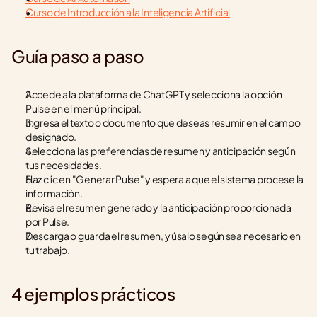
Curso de Introducción a la Inteligencia Artificial
Guía paso a paso
Accede a la plataforma de ChatGPT y selecciona la opción 
Pulse en el menú principal.
Ingresa el texto o documento que deseas resumir en el campo 
designado.
Selecciona las preferencias de resumen y anticipación según 
tus necesidades.
Haz clic en "Generar Pulse" y espera a que el sistema procese la 
información.
Revisa el resumen generado y la anticipación proporcionada 
por Pulse.
Descarga o guarda el resumen, y úsalo según sea necesario en 
tu trabajo.
4 ejemplos prácticos