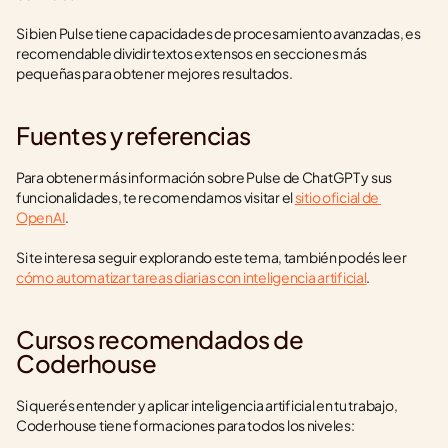
Si bien Pulse tiene capacidades de procesamiento avanzadas, es 
recomendable dividir textos extensos en secciones más 
pequeñas para obtener mejores resultados.
Fuentes y referencias
Para obtener más información sobre Pulse de ChatGPT y sus 
funcionalidades, te recomendamos visitar el 
sitio oficial de 
OpenAI
.
Si te interesa seguir explorando este tema, también podés leer 
cómo automatizar tareas diarias con inteligencia artificial
.
Cursos recomendados de 
Coderhouse
Si querés entender y aplicar inteligencia artificial en tu trabajo, 
Coderhouse tiene formaciones para todos los niveles: