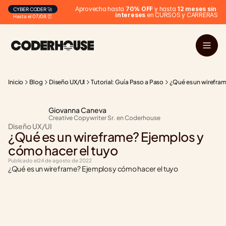
Aprovecha hasta 
70% OFF
 y hasta 
12 meses sin 
CYBER CODER 🚀
intereses
 en CURSOS y CARRERAS
Hasta el 07/08 ⏰
Inicio
Blog
Diseño UX/UI
Tutorial: Guía Paso a Paso
¿Qué es un wirefram
Giovanna Caneva
Creative Copywriter Sr. en Coderhouse
Diseño UX/UI
¿Qué es un wireframe? Ejemplos y 
cómo hacer el tuyo
Publicado el
24 de agosto de 2022
¿Qué es un wireframe? Ejemplos y cómo hacer el tuyo