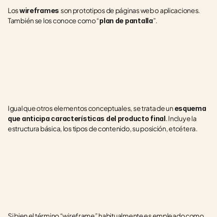
Los 
son prototipos de páginas web o aplicaciones. 
wireframes 
También se los conoce como “
”.
plan de pantalla
Igual que otros elementos conceptuales, se trata de un 
esquema 
. Incluye la 
que anticipa características del producto final
estructura básica, los tipos de contenido, su posición, etcétera.
Si bien el término “wireframe” habitualmente es empleado como 