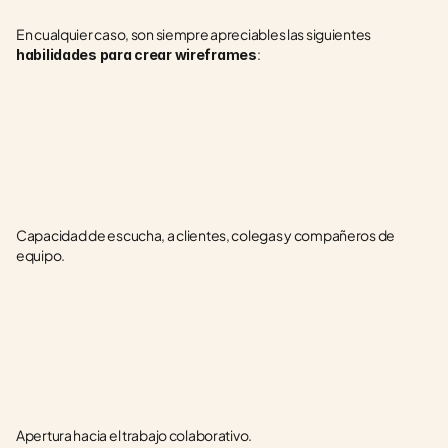
En cualquier caso, son siempre apreciables las siguientes 
:
habilidades para crear wireframes
Capacidad de escucha, a clientes, colegas y compañeros de 
equipo.
Apertura hacia el trabajo colaborativo.