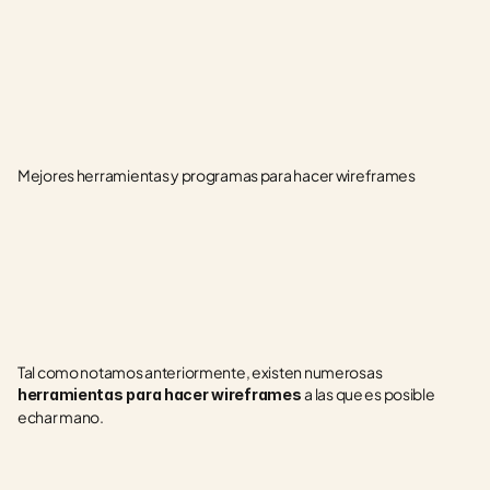
Mejores herramientas y programas para hacer wireframes
Tal como notamos anteriormente, existen numerosas 
a las que es posible 
herramientas para hacer wireframes 
echar mano.