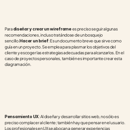
Para 
es preciso seguir algunas 
diseñar y crear un wireframe 
recomendaciones, incluso tratándose de un bosquejo 
sencillo.
: Es un documento breve que sirve como 
Hacer un brief
guía en un proyecto. Se emplea para plasmar los objetivos del 
cliente y escoger las estrategias adecuadas para alcanzarlos. En el 
caso de proyectos personales, también es importante crear esta 
diagramación.
: Al diseñar y desarrollar sitios web, no sólo es 
Pensamiento UX
preciso complacer al cliente; también hay que pensar en el usuario. 
Los profesionales en UX se abocan a generar experiencias 