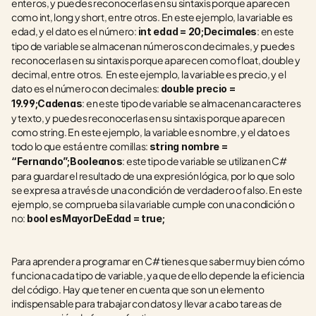
enteros, y puedes reconocerlas en su sintaxis porque aparecen 
como int, long y short, entre otros. En este ejemplo, la variable es 
edad, y el dato es el número: 
: en este 
int edad = 20;Decimales
tipo de variable se almacenan números con decimales, y puedes 
reconocerlas en su sintaxis porque aparecen como float, double y 
decimal, entre otros.  En este ejemplo, la variable es precio, y el 
dato es el número con decimales: 
double precio = 
: en este tipo de variable se almacenan caracteres 
19.99;Cadenas
y texto, y puedes reconocerlas en su sintaxis porque aparecen 
como string. En este ejemplo, la variable es nombre, y el dato es 
todo lo que está entre comillas: 
string nombre = 
: este tipo de variable se utilizan en C# 
“Fernando”;Booleanos
para guardar el resultado de una expresión lógica, por lo que solo 
se expresa a través de una condición de verdadero o falso. En este 
ejemplo, se comprueba si la variable cumple con una condición o 
no: 
bool esMayorDeEdad = true;
Para aprender a programar en C# tienes que saber muy bien cómo 
funciona cada tipo de variable, ya que de ello depende la eficiencia 
del código. Hay que tener en cuenta que son un elemento 
indispensable para trabajar con datos y llevar a cabo tareas de 