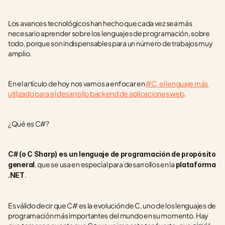
Los avances tecnológicos han hecho que cada vez sea más 
necesario aprender sobre los lenguajes de programación, sobre 
todo, porque son indispensables para un número de trabajos muy 
amplio.
En el artículo de hoy nos vamos a enfocar en 
#C, el lenguaje más 
utilizado para el desarrollo backend de aplicaciones web
.
¿Qué es C#?
C# (o C Sharp) es un lenguaje de programación de propósito 
, que se usa en especial para desarrollos en la 
general
plataforma 
. 
.NET
Es válido decir que C# es la evolución de C, uno de los lenguajes de 
programación más importantes del mundo en su momento. Hay 