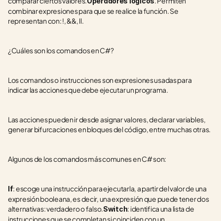
comparar ciertos valores.
. Permiten 
Operadores lógicos
combinar expresiones para que se realice la función. Se 
representan con: !, &&, ll.
¿Cuáles son los comandos en C#?
Los comandos o instrucciones son expresiones usadas para 
indicar las acciones que debe ejecutar un programa. 
Las acciones pueden ir desde asignar valores, declarar variables, 
generar bifurcaciones en bloques del código, entre muchas otras.
Algunos de los comandos más comunes en C# son:
: escoge una instrucción para ejecutarla, a partir del valor de una 
If
expresión booleana, es decir, una expresión que puede tener dos 
alternativas: verdadero o falso.
: identifica una lista de 
Switch
instrucciones que se completan si coinciden con un 