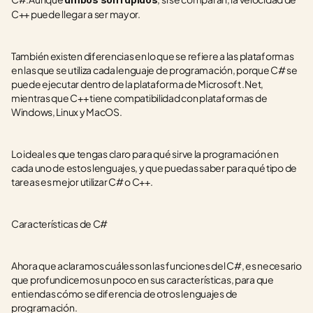
C++ puede llegar a ser mayor.
También existen diferencias en lo que se refiere a las plataformas 
en las que se utiliza cada lenguaje de programación, porque C# se 
puede ejecutar dentro de la plataforma de Microsoft .Net, 
mientras que C++ tiene compatibilidad con plataformas de 
Windows, Linux y MacOS.
Lo ideal es que tengas claro para qué sirve la programación en 
cada uno de estos lenguajes, y que puedas saber para qué tipo de 
tareas es mejor utilizar C# o C++.
Características de C#
Ahora que aclaramos cuáles son las funciones del C#, es necesario 
que profundicemos un poco en sus características, para que 
entiendas cómo se diferencia de otros lenguajes de 
programación. 