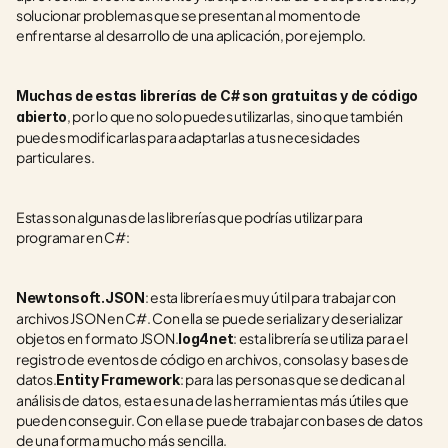
solucionar problemas que se presentan al momento de 
enfrentarse al desarrollo de una aplicación, por ejemplo.
Muchas de estas librerías de C# son gratuitas y de código 
, por lo que no solo puedes utilizarlas, sino que también 
abierto
puedes modificarlas para adaptarlas a tus necesidades 
particulares.
Estas son algunas de las librerías que podrías utilizar para 
programar en C#:
: esta librería es muy útil para trabajar con 
Newtonsoft.JSON
archivos JSON en C#. Con ella se puede serializar y deserializar 
objetos en formato JSON.
: esta librería se utiliza para el 
log4net
registro de eventos de código en archivos, consolas y bases de 
datos.
: para las personas que se dedican al 
Entity Framework
análisis de datos, esta es una de las herramientas más útiles que 
pueden conseguir. Con ella se puede trabajar con bases de datos 
de una forma mucho más sencilla.