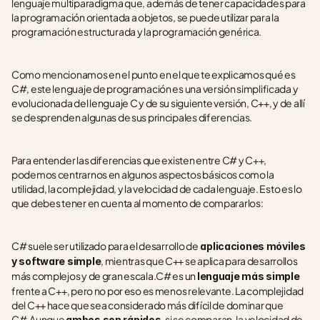
lenguaje multiparadigma que, además de tener capacidades para 
la programación orientada a objetos, se puede utilizar para la 
programación estructurada y la programación genérica. 
Como mencionamos en el punto en el que te explicamos qué es 
C#, este lenguaje de programación es una versión simplificada y 
evolucionada del lenguaje C y de su siguiente versión, C++, y de allí 
se desprenden algunas de sus principales diferencias.
Para entender las diferencias que existen entre C# y C++, 
podemos centrarnos en algunos aspectos básicos como la 
utilidad, la complejidad, y la velocidad de cada lenguaje. Esto es lo 
que debes tener en cuenta al momento de compararlos:
C# suele ser utilizado para el desarrollo de
 aplicaciones móviles 
, mientras que C++ se aplica para desarrollos 
y software simple
más complejos y de gran escala.C# es un 
lenguaje más simple
frente a C++, pero no por eso es menos relevante. La complejidad 
del C++ hace que sea considerado más difícil de dominar que 
C#.Aunque 
, si se comparan, la velocidad de 
ambos son rápidos