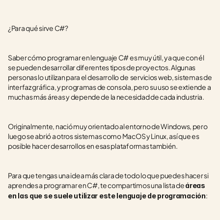
¿Para qué sirve C#?
Saber cómo programar en lenguaje C# es muy útil, ya que con él 
se pueden desarrollar diferentes tipos de proyectos. Algunas 
personas lo utilizan para el desarrollo de  servicios web, sistemas de 
interfaz gráfica, y programas de consola, pero su uso se extiende a 
muchas más áreas y depende de la necesidad de cada industria.
Originalmente, nació muy orientado al entorno de Windows, pero 
luego se abrió a otros sistemas como MacOS y Linux, así que es 
posible hacer desarrollos en esas plataformas también.
Para que tengas una idea más clara de todo lo que puedes hacer si 
aprendes a programar en C#, te compartimos una lista de 
áreas 
:
en las que se suele utilizar este lenguaje de programación