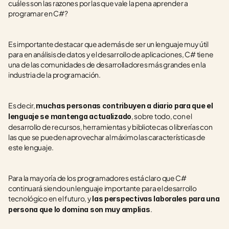
cuáles son las razones por las que vale la pena aprender a 
programar en C#?
Es importante destacar que además de ser un lenguaje muy útil 
para en análisis de datos y el desarrollo de aplicaciones, C# tiene 
una de las comunidades de desarrolladores más grandes en la 
industria de la programación.
Es decir, 
muchas personas contribuyen a diario para que el 
, sobre todo, con el 
lenguaje se mantenga actualizado
desarrollo de recursos, herramientas y bibliotecas o librerías con 
las que se pueden aprovechar al máximo las características de 
este lenguaje.
Para la mayoría de los programadores está claro que C# 
continuará siendo un lenguaje importante para el desarrollo 
tecnológico en el futuro, y 
las perspectivas laborales para una 
.
persona que lo domina son muy amplias