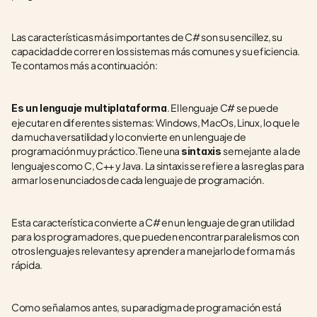
Las características más importantes de C# son su sencillez, su 
capacidad de correr en los sistemas más comunes y su eficiencia. 
Te contamos más a continuación:
. El lenguaje C# se puede 
Es un lenguaje multiplataforma
ejecutar en diferentes sistemas: Windows, MacOs, Linux, lo que le 
da mucha versatilidad y lo convierte en un lenguaje de 
programación muy práctico.Tiene una 
semejante a la de 
sintaxis 
lenguajes como C, C++ y Java. La sintaxis se refiere a las reglas para 
armar los enunciados de cada lenguaje de programación. 
Esta característica convierte a C# en un lenguaje de gran utilidad 
para los programadores, que pueden encontrar paralelismos con 
otros lenguajes relevantes y aprender a manejarlo de forma más 
rápida.
Como señalamos antes, su paradigma de programación está 