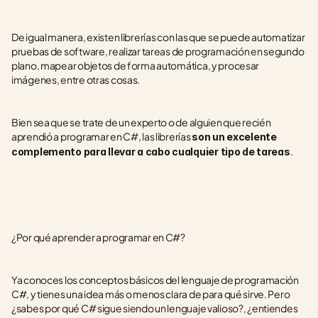
De igual manera, existen librerías con las que se puede automatizar 
pruebas de software, realizar tareas de programación en segundo 
plano, mapear objetos de forma automática, y procesar 
imágenes, entre otras cosas.
Bien sea que se trate de un experto o de alguien que recién 
aprendió a programar en C#, las librerías 
son un excelente 
.
complemento para llevar a cabo cualquier tipo de tareas
¿Por qué aprender a programar en C#?
Ya conoces los conceptos básicos del lenguaje de programación 
C#, y tienes una idea más o menos clara de para qué sirve. Pero 
¿sabes por qué C# sigue siendo un lenguaje valioso?, ¿entiendes 