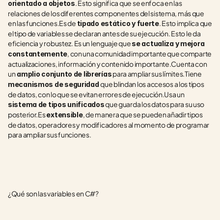
. Esto significa que se enfoca en las 
orientado a objetos
relaciones de los diferentes componentes del sistema, más que 
en las funciones.Es de 
. Esto implica que 
tipado estático y fuerte
el tipo de variables se declaran antes de su ejecución. Esto le da 
eficiencia y robustez. Es un lenguaje que 
se actualiza y mejora 
, con una comunidad importante que comparte 
constantemente
actualizaciones, información y contenido importante.Cuenta con 
un
 para ampliar sus límites.Tiene 
 amplio conjunto de librerías
que blindan los accesos a los tipos 
mecanismos de seguridad 
de datos, con lo que se evitan errores de ejecución.Usa un 
 que guarda los datos para su uso 
sistema de tipos unificados
posterior.Es 
, de manera que se pueden añadir tipos 
extensible
de datos, operadores y modificadores al momento de programar 
para ampliar sus funciones.
¿Qué son las variables en C#?