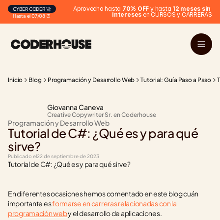
Aprovecha hasta 
70% OFF
 y hasta 
12 meses sin 
CYBER CODER 🚀
intereses
 en CURSOS y CARRERAS
Hasta el 07/08 ⏰
Inicio
Blog
Programación y Desarrollo Web
Tutorial: Guía Paso a Paso
T
Giovanna Caneva
Creative Copywriter Sr. en Coderhouse
Programación y Desarrollo Web
Tutorial de C#: ¿Qué es y para qué 
sirve?
Publicado el
22 de septiembre de 2023
Tutorial de C#: ¿Qué es y para qué sirve?
En diferentes ocasiones hemos comentado en este blog cuán 
importante es 
formarse en carreras relacionadas con la 
programación web
 y el desarrollo de aplicaciones.