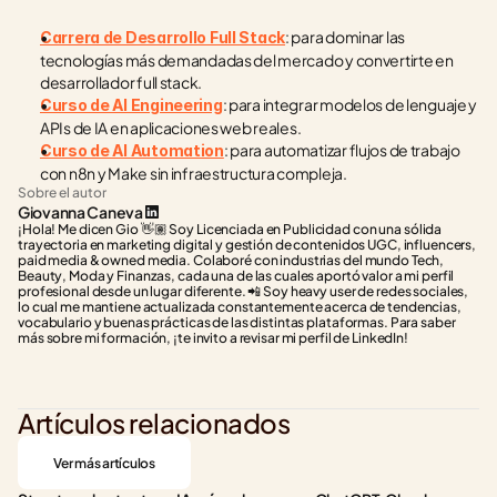
: para dominar las 
Carrera de Desarrollo Full Stack
tecnologías más demandadas del mercado y convertirte en 
desarrollador full stack.
: para integrar modelos de lenguaje y 
Curso de AI Engineering
APIs de IA en aplicaciones web reales.
: para automatizar flujos de trabajo 
Curso de AI Automation
con n8n y Make sin infraestructura compleja.
Sobre el autor
Giovanna Caneva
¡Hola! Me dicen Gio 👋🏽 Soy Licenciada en Publicidad con una sólida 
trayectoria en marketing digital y gestión de contenidos UGC, influencers, 
paid media & owned media. Colaboré con industrias del mundo Tech, 
Beauty, Moda y Finanzas, cada una de las cuales aportó valor a mi perfil 
profesional desde un lugar diferente. 📲 Soy heavy user de redes sociales, 
lo cual me mantiene actualizada constantemente acerca de tendencias, 
vocabulario y buenas prácticas de las distintas plataformas. Para saber 
más sobre mi formación, ¡te invito a revisar mi perfil de LinkedIn!
Artículos relacionados
Ver más artículos