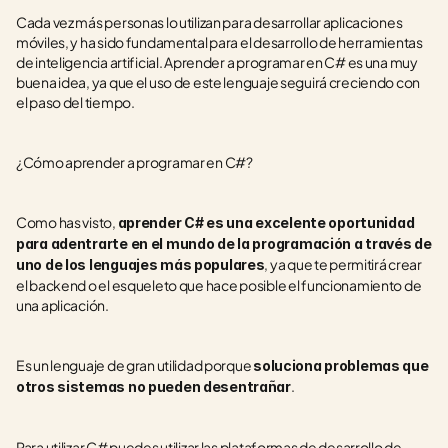
Cada vez más personas lo utilizan para desarrollar aplicaciones 
móviles, y ha sido fundamental para el desarrollo de herramientas 
de inteligencia artificial. Aprender a programar en C# es una muy 
buena idea, ya que el uso de este lenguaje seguirá creciendo con 
el paso del tiempo.
¿Cómo aprender a programar en C#?
Como has visto, 
aprender C# es una excelente oportunidad 
para adentrarte en el mundo de la programación a través de 
, ya que te permitirá crear 
uno de los lenguajes más populares
el backend o el esqueleto que hace posible el funcionamiento de 
una aplicación.
Es un lenguaje de gran utilidad porque 
soluciona problemas que 
. 
otros sistemas no pueden desentrañar
Para utilizar C# puedes utilizar las plataformas de desarrollo de 