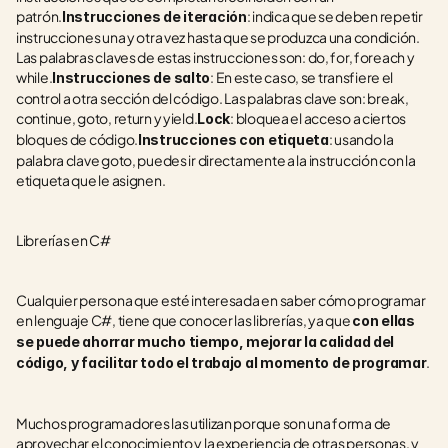
patrón.
: indica que se deben repetir 
Instrucciones de iteración
instrucciones una y otra vez hasta que se produzca una condición. 
Las palabras claves de estas instrucciones son: do, for, foreach y 
while.
: En este caso, se transfiere el 
Instrucciones de salto
control a otra sección del código. Las palabras clave son: break, 
continue, goto, return y yield.
: bloquea el acceso a ciertos 
Lock
bloques de código.
: usando la 
Instrucciones con etiqueta
palabra clave goto, puedes ir directamente a la instrucción con la 
etiqueta que le asignen.
Librerías en C#
Cualquier persona que esté interesada en saber cómo programar 
en lenguaje C#, tiene que conocer las librerías, ya que 
con ellas 
se puede ahorrar mucho tiempo, mejorar la calidad del 
.
código, y facilitar todo el trabajo al momento de programar
Muchos programadores las utilizan porque son una forma de 
aprovechar el conocimiento y la experiencia de otras personas, y 