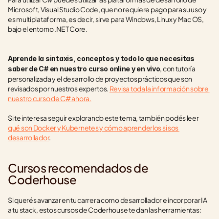
Microsoft, Visual Studio Code, que no requiere pago para su uso y 
es multiplataforma, es decir, sirve para Windows, Linux y Mac OS, 
bajo el entorno .NET Core.
Aprende la sintaxis, conceptos y todo lo que necesitas 
, con tutoría 
saber de C# en nuestro curso online y en vivo
personalizada y el desarrollo de proyectos prácticos que son 
revisados por nuestros expertos. 
Revisa toda la información sobre 
nuestro curso de C# ahora.
Si te interesa seguir explorando este tema, también podés leer 
qué son Docker y Kubernetes y cómo aprenderlos si sos 
desarrollador
.
Cursos recomendados de 
Coderhouse
Si querés avanzar en tu carrera como desarrollador e incorporar IA 
a tu stack, estos cursos de Coderhouse te dan las herramientas: