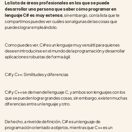
La lista de áreas profesionales en las que se puede 
desarrollar una persona que saber cómo programar en 
, sin embargo, con la lista que te 
lenguaje C# es muy extensa
compartimos puedes ver cuáles son algunas de las cosas que 
puedes lograr empleándolo.
Como puedes ver, C# es un lenguaje muy versátil para quienes 
deseen introducirse en el mundo de la programación y desarrollar 
aplicaciones robustas de forma ágil.
C# y C++: Similitudes y diferencias
C# y C++ se derivan del lenguaje C, y ambos son lenguajes con los 
que se pueden lograr grandes cosas, sin embargo, existen muchas 
diferencias entre un lenguaje y otro. 
De hecho, a nivel de definición, C# es un lenguaje de 
programación orientado a objetos, mientras que C++ es un 