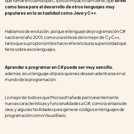
que tomar en cuenta que C tuvo un impacto tan fuerte, que 
sirvió 
como base para el desarrollo de otros lenguajes muy 
.
populares en la actualidad como Java y C++
Hablamos de evolución, porque el lenguaje de programación C# 
nació en el año 2001, como una síntesis de lo mejor de C y C++, 
tanto que su propio nombre hace referencia a la superioridad que 
tiene sobre esos lenguajes.
, 
Aprender a programar en C# puede ser muy sencillo
además, es un lenguaje útil para quienes desean adentrarse en el 
mundo de la programación.
Lo mejor de todo es que Microsoft añade permanentemente 
nuevas características y funcionalidades a C#, como la sintaxis de 
Java, y algunas facilidades para generar códigos en lenguajes de 
programación como Visual Basic.