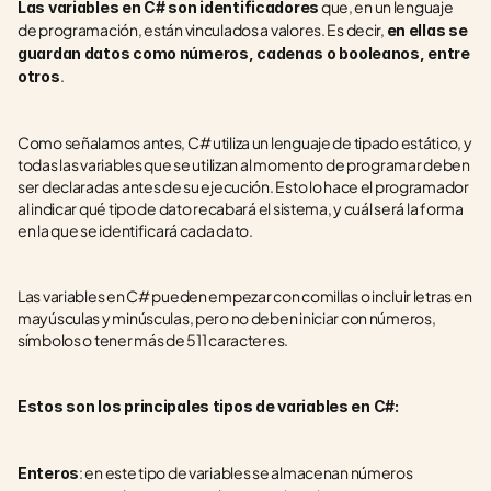
 que, en un lenguaje 
Las variables en C# son identificadores
de programación, están vinculados a valores. Es decir, 
en ellas se 
guardan datos como números, cadenas o booleanos, entre 
.
otros
Como señalamos antes, C# utiliza un lenguaje de tipado estático, y 
todas las variables que se utilizan al momento de programar deben 
ser declaradas antes de su ejecución. Esto lo hace el programador 
al indicar qué tipo de dato recabará el sistema, y cuál será la forma 
en la que se identificará cada dato.
Las variables en C# pueden empezar con comillas o incluir letras en 
mayúsculas y minúsculas, pero no deben iniciar con números, 
símbolos o tener más de 511 caracteres.
Estos son los principales tipos de variables en C#:
: en este tipo de variables se almacenan números 
Enteros