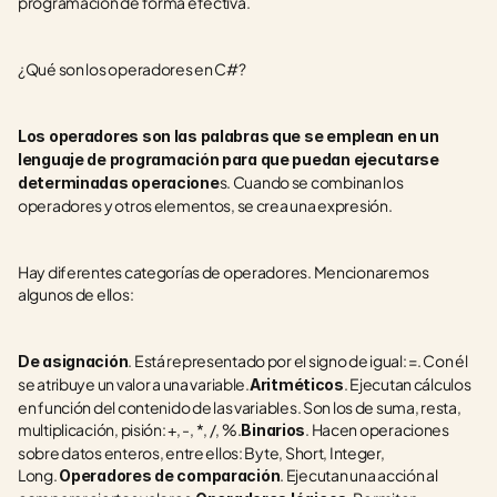
programación de forma efectiva.
¿Qué son los operadores en C#?
Los operadores son las palabras que se emplean en un 
lenguaje de programación para que puedan ejecutarse 
s. Cuando se combinan los 
determinadas operacione
operadores y otros elementos, se crea una expresión. 
Hay diferentes categorías de operadores. Mencionaremos 
algunos de ellos: 
. Está representado por el signo de igual: =. Con él 
De asignación
se atribuye un valor a una variable.
. Ejecutan cálculos 
Aritméticos
en función del contenido de las variables. Son los de suma, resta, 
multiplicación, pisión: +, -, *, /, %.
. Hacen operaciones 
Binarios
sobre datos enteros, entre ellos: Byte, Short, Integer, 
Long. 
. Ejecutan una acción al 
Operadores de comparación