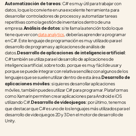
: C# es muy útil para trabajar con 
Automatización de tareas
datos, lo que lo convierte en una excelente herramienta  para 
desarrollar controladores de procesos y automatizar tareas 
repetitivas como la gestión de inventarios dentro de una 
empresa.
: si te llama la atención todo lo que 
Análisis de datos
tiene que ver con 
data analytics
, deberías aprender a programar 
en C#. Este lenguaje de programación es muy utilizado para el 
desarrollo de programas y aplicaciones de análisis de 
datos.
: 
Desarrollo de aplicaciones de inteligencia artificial
C# también se utiliza para el desarrollo de aplicaciones de 
inteligencia artificial, sobre todo, porque es muy fácil de usar y 
porque se puede integrar con relativa sencillez con algunos de los 
lenguajes que se suelen utilizar dentro de esta área.
Desarrollo de 
: si quieres desarrollar aplicaciones 
aplicaciones móviles
móviles, también puedes utilizar C# para programar. Plataformas 
como Xamarin permiten crear aplicaciones para Android e iOS 
utilizando C#.
: por último, tenemos 
Desarrollo de videojuegos
que destacar que C# es uno de los lenguajes más utilizados para el 
desarrollo de videojuegos 2D y 3D en el motor de desarrollo de 
Unity.