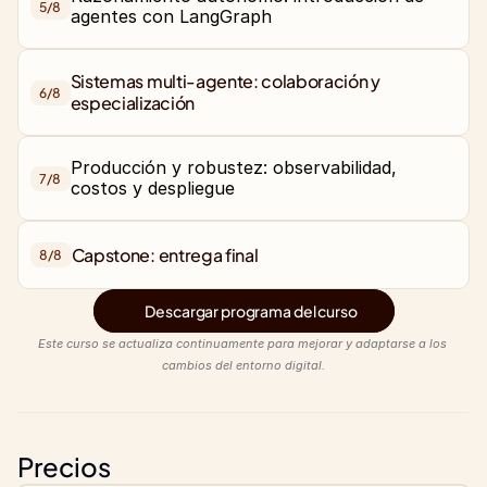
5/
8
agentes con LangGraph
Sistemas multi-agente: colaboración y 
6/
8
Producción y robustez: observabilidad, 
7/
8
costos y despliegue
8/
8
Descargar programa del curso
Este curso se actualiza continuamente para mejorar y adaptarse a los 
cambios del entorno digital.
Precios