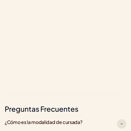
LinkedIn
Li
+500.000 graduados 
Preguntas Frecuentes
¿Cómo es la modalidad de cursada?