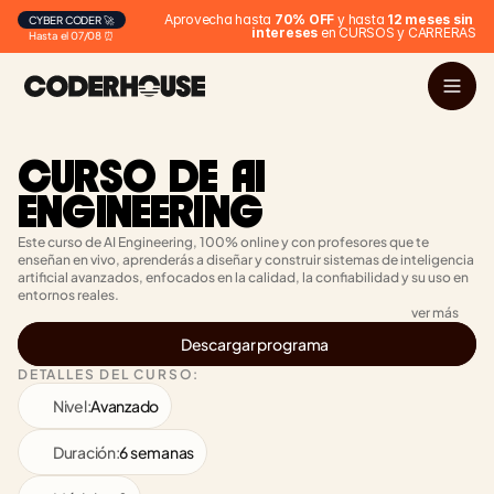
Aprovecha hasta 
70% OFF
 y hasta 
12 meses sin 
CYBER CODER 🚀
intereses
 en CURSOS y CARRERAS
Hasta el 07/08 ⏰
CURSO DE AI 
ENGINEERING
Este curso de AI Engineering, 100% online y con profesores que te 
enseñan en vivo, aprenderás a diseñar y construir sistemas de inteligencia 
artificial avanzados, enfocados en la calidad, la confiabilidad y su uso en 
entornos reales.
ver más
Descargar programa
DETALLES DEL CURSO:
Nivel:
Avanzado
Duración:
6 semanas