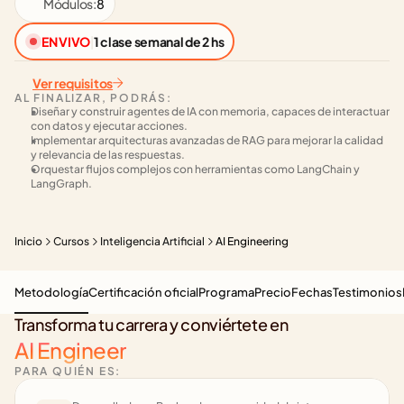
Módulos:
8
EN VIVO
|
1 clase semanal de 2 hs
Ver requisitos
AL FINALIZAR, PODRÁS:
Diseñar y construir agentes de IA con memoria, capaces de interactuar 
con datos y ejecutar acciones.
Implementar arquitecturas avanzadas de RAG para mejorar la calidad 
y relevancia de las respuestas.
Orquestar flujos complejos con herramientas como LangChain y 
LangGraph.
Inicio
Cursos
Inteligencia Artificial
AI Engineering
Metodología
Certificación oficial
Programa
Precio
Fechas
Testimonios
Transforma tu carrera y conviértete en
AI Engineer
PARA QUIÉN ES: