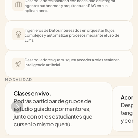
Desarrolladores Backend con necesidad de integrar 
agentes autónomos y arquitecturas RAG en sus 
aplicaciones.
Ingenieros de Datos interesados en orquestar flujos 
complejos y automatizar procesos mediante el uso de 
LLMs.
Desarrolladores que busquen 
acceder a roles senior
 en 
inteligencia artificial.
MODALIDAD:
Clases en vivo. 
Acomp
Podrás participar de grupos de 
Despej
estudio guiados por mentores, 
tengas
junto con otros estudiantes que 
y comp
cursen lo mismo que tú.