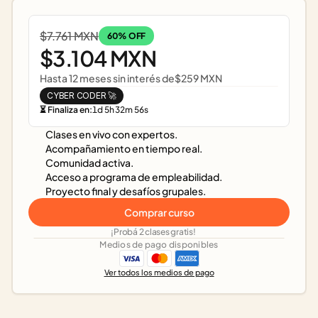
$7.761 MXN
60% OFF
$3.104 MXN
Hasta 12 meses sin interés de
$259 MXN
CYBER CODER 🚀
⏳ Finaliza en:
1
d
5
h
32
m
56
s
Clases en vivo con expertos.
Acompañamiento en tiempo real.
Comunidad activa.
Acceso a programa de empleabilidad.
Proyecto final y desafíos grupales.
Comprar curso
¡Probá 2 clases gratis!
Medios de pago disponibles
Ver todos los medios de pago