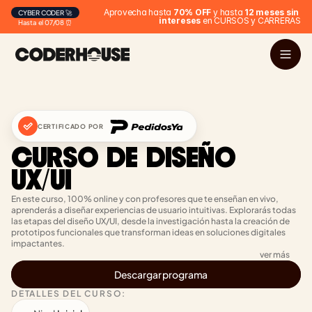
Aprovecha hasta 
70% OFF
 y hasta 
12 meses sin 
CYBER CODER 🚀
intereses
 en CURSOS y CARRERAS
Hasta el 07/08 ⏰
CERTIFICADO POR
CURSO DE DISEÑO 
UX/UI
En este curso, 100% online y con profesores que te enseñan en vivo, 
aprenderás a diseñar experiencias de usuario intuitivas. Explorarás todas 
las etapas del diseño UX/UI, desde la investigación hasta la creación de 
prototipos funcionales que transforman ideas en soluciones digitales 
impactantes.
ver más
Descargar programa
DETALLES DEL CURSO: