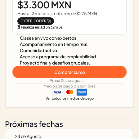
$3.300 MXN
Hasta 12 meses sin interés de
$275 MXN
CYBER CODER 🚀
⏳ Finaliza en:
1
d
5
h
32
m
3
s
Clases en vivo con expertos.
Acompañamiento en tiempo real.
Comunidad activa.
Acceso a programa de empleabilidad.
Proyecto final y desafíos grupales.
Comprar curso
¡Probá 2 clases gratis!
Medios de pago disponibles
Ver todos los medios de pago
Próximas fechas
24 de Agosto