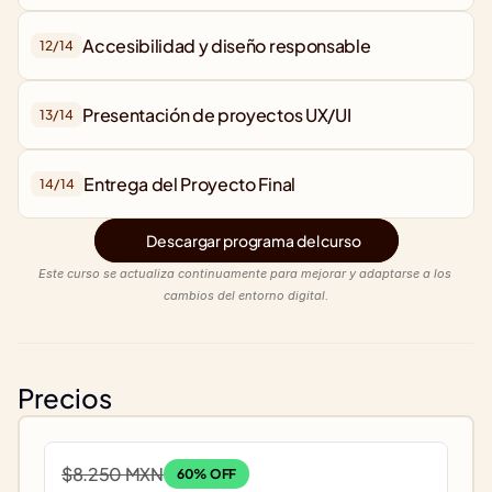
Accesibilidad y diseño responsable
12/
14
Presentación de proyectos UX/UI
13/
14
Entrega del Proyecto Final
14/
14
Descargar programa del curso
Este curso se actualiza continuamente para mejorar y adaptarse a los 
cambios del entorno digital.
Precios
$8.250 MXN
60% OFF