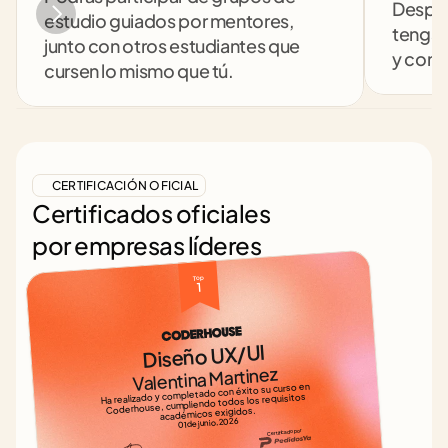
Despej
estudio guiados por mentores, 
tengas
junto con otros estudiantes que 
y comp
cursen lo mismo que tú.
CERTIFICACIÓN OFICIAL
Certificados oficiales
por empresas líderes
Top 
1
Diseño UX/UI
Valentina Martinez
Ha realizado y completado con éxito su curso en 
Coderhouse, cumpliendo todos los requisitos 
académicos exigidos.
01 de junio, 2026
Certificado por