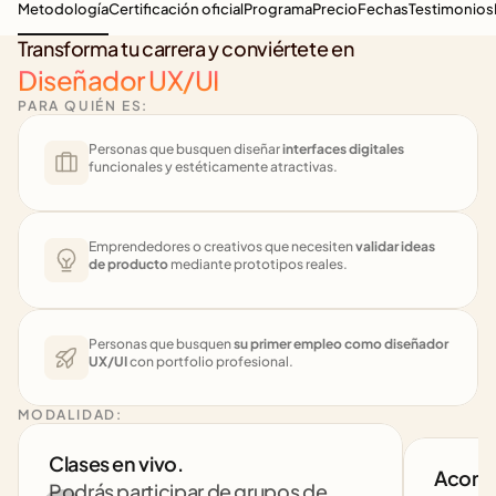
Metodología
Certificación oficial
Programa
Precio
Fechas
Testimonios
Transforma tu carrera y conviértete en
Diseñador UX/UI
PARA QUIÉN ES:
Personas que busquen diseñar 
interfaces digitales
funcionales y estéticamente atractivas.
Emprendedores o creativos que necesiten 
validar ideas 
de producto
 mediante prototipos reales.
Personas que busquen 
su primer empleo como diseñador 
UX/UI
 con portfolio profesional.
MODALIDAD:
Clases en vivo. 
Acomp
Podrás participar de grupos de 