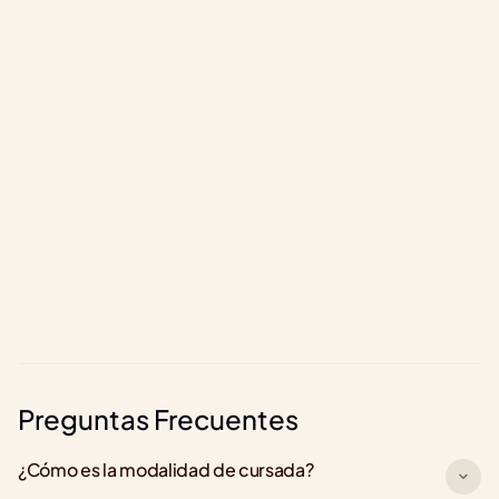
LinkedIn
Li
+500.000 graduados 
Preguntas Frecuentes
¿Cómo es la modalidad de cursada?