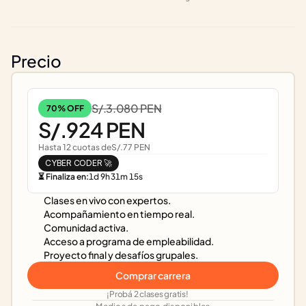
Precio
S/.3.080 PEN
70% OFF
S/.924 PEN
Hasta 12 cuotas de
S/.77 PEN
CYBER CODER 🚀
⏳ Finaliza en:
1
d
9
h
31
m
15
s
Clases en vivo con expertos.
Acompañamiento en tiempo real.
Comunidad activa.
Acceso a programa de empleabilidad.
Proyecto final y desafíos grupales.
Comprar carrera
¡Probá 2 clases gratis!