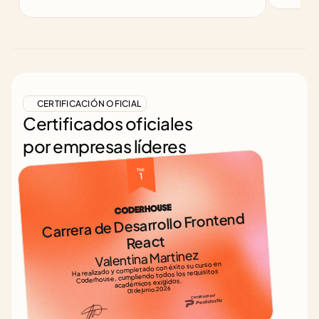
CERTIFICACIÓN OFICIAL
Certificados oficiales
por empresas líderes
Top 
1
Carrera de Desarrollo Frontend 
React
Valentina Martinez
Ha realizado y completado con éxito su curso en 
Coderhouse, cumpliendo todos los requisitos 
académicos exigidos.
01 de junio, 2026
Certificado por