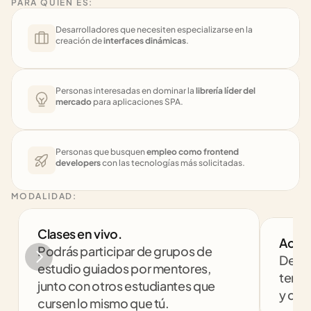
PARA QUIÉN ES:
Desarrolladores que necesiten especializarse en la 
creación de 
interfaces dinámicas
.
Personas interesadas en dominar la 
librería líder del 
mercado
 para aplicaciones SPA.
Personas que busquen 
empleo como frontend 
developers
 con las tecnologías más solicitadas.
MODALIDAD:
Clases en vivo. 
Acom
Podrás participar de grupos de 
Despe
estudio guiados por mentores, 
tenga
junto con otros estudiantes que 
y com
cursen lo mismo que tú.