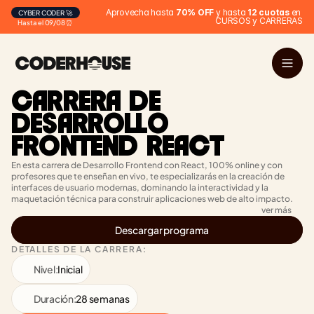
Aprovecha hasta 
70% OFF
 y hasta 
12 cuotas
 en 
CYBER CODER 🚀
CURSOS y CARRERAS
Hasta el 09/08 ⏰
CARRERA DE 
DESARROLLO 
FRONTEND REACT
En esta carrera de Desarrollo Frontend con React, 100% online y con 
profesores que te enseñan en vivo, te especializarás en la creación de 
interfaces de usuario modernas, dominando la interactividad y la 
maquetación técnica para construir aplicaciones web de alto impacto.
ver más
Descargar programa
DETALLES DE LA CARRERA:
Nivel:
Inicial
Duración:
28 semanas