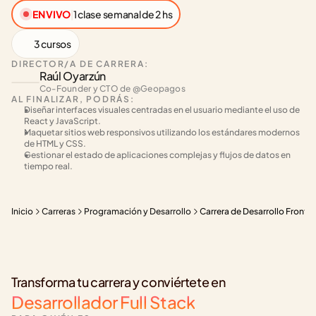
EN VIVO
|
1 clase semanal de 2 hs
3 cursos
DIRECTOR/A DE CARRERA:
Raúl Oyarzún
Co-Founder y CTO de @Geopagos
AL FINALIZAR, PODRÁS:
Diseñar interfaces visuales centradas en el usuario mediante el uso de 
React y JavaScript.
Maquetar sitios web responsivos utilizando los estándares modernos 
de HTML y CSS.
Gestionar el estado de aplicaciones complejas y flujos de datos en 
tiempo real.
Inicio
Carreras
Programación y Desarrollo
Carrera de Desarrollo Fronte
Transforma tu carrera y conviértete en
Desarrollador Full Stack