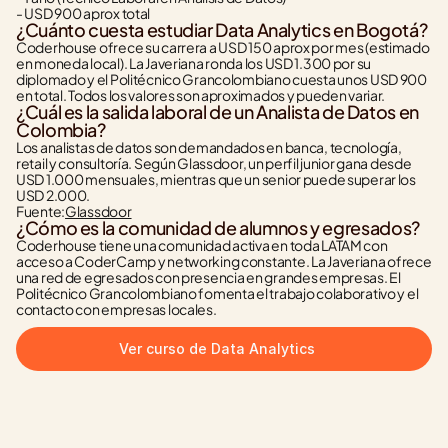
- USD 900 aprox total
¿Cuánto cuesta estudiar Data Analytics en Bogotá?
Coderhouse ofrece su carrera a USD 150 aprox por mes (estimado 
en moneda local). La Javeriana ronda los USD 1.300 por su 
diplomado y el Politécnico Grancolombiano cuesta unos USD 900 
en total. Todos los valores son aproximados y pueden variar.
¿Cuál es la salida laboral de un Analista de Datos en 
Colombia?
Los analistas de datos son demandados en banca, tecnología, 
retail y consultoría. Según Glassdoor, un perfil junior gana desde 
USD 1.000 mensuales, mientras que un senior puede superar los 
USD 2.000.
Fuente:
Glassdoor
¿Cómo es la comunidad de alumnos y egresados?
Coderhouse tiene una comunidad activa en toda LATAM con 
acceso a CoderCamp y networking constante. La Javeriana ofrece 
una red de egresados con presencia en grandes empresas. El 
Politécnico Grancolombiano fomenta el trabajo colaborativo y el 
contacto con empresas locales.
Ver curso de Data Analytics