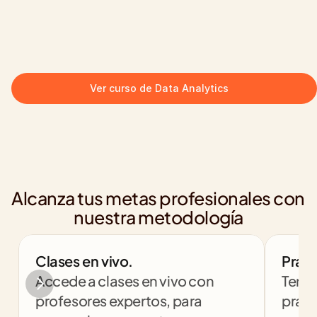
Ver curso de Data Analytics
Alcanza tus metas profesionales con 
nuestra metodología
Clases en vivo.
Práct
Accede a clases en vivo con 
Tendr
profesores expertos, para 
práct