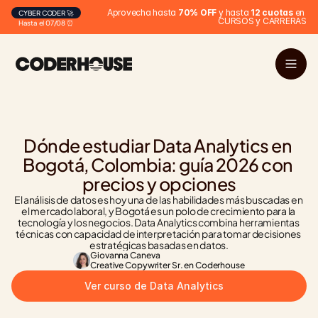
Aprovecha hasta 
70% OFF
 y hasta 
12 cuotas
 en 
CYBER CODER 🚀
CURSOS y CARRERAS
Hasta el 07/08 ⏰
Dónde estudiar Data Analytics en 
Bogotá, Colombia: guía 2026 con 
precios y opciones
El análisis de datos es hoy una de las habilidades más buscadas en 
el mercado laboral, y Bogotá es un polo de crecimiento para la 
tecnología y los negocios. Data Analytics combina herramientas 
técnicas con capacidad de interpretación para tomar decisiones 
estratégicas basadas en datos.
Giovanna Caneva
Creative Copywriter Sr. en Coderhouse
Ver curso de Data Analytics