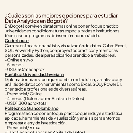
¿Cuáles son las mejores opciones para estudiar 
Data Analytics en Bogotá?
En Bogotá conviven plataformas online con enfoque práctico, 
universidades con diplomaturas especializadas e instituciones 
técnicas con programas de inserción laboral rápida.
Coderhouse
Carrera enfocada en análisis y visualización de datos. Cubre Excel, 
SQL, Power BI y Python, con proyectos prácticos y mentorías 
personalizadas, ideal para aplicar lo aprendido al trabajo real.
- Online en vivo
- 5 meses
- USD 150/mes aprox
Pontificia Universidad Javeriana
Diplomado universitario que combina estadística, visualización y 
análisis de datos con herramientas como Excel, SQL y Power BI, 
orientado a profesionales de diversas áreas.
- Presencial / Online
- 4 meses (Diplomado en Análisis de Datos)
- USD 1.300 aprox total
Politécnico Grancolombiano
Programa técnico con enfoque práctico que incluye estadística 
aplicada, herramientas de visualización y análisis para entornos 
empresariales y de investigación.
- Presencial / Virtual
- 1 año (Técnico Laboral en Análisis de Datos)