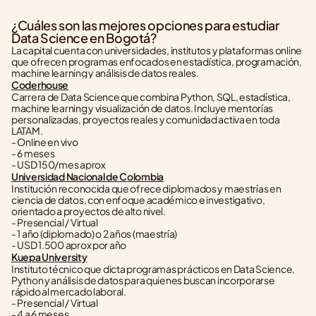
¿Cuáles son las mejores opciones para estudiar 
Data Science en Bogotá?
La capital cuenta con universidades, institutos y plataformas online 
que ofrecen programas enfocados en estadística, programación, 
machine learning y análisis de datos reales.
Coderhouse
Carrera de Data Science que combina Python, SQL, estadística, 
machine learning y visualización de datos. Incluye mentorías 
personalizadas, proyectos reales y comunidad activa en toda 
LATAM.
- Online en vivo
- 6 meses
- USD 150/mes aprox
Universidad Nacional de Colombia
Institución reconocida que ofrece diplomados y maestrías en 
ciencia de datos, con enfoque académico e investigativo, 
orientado a proyectos de alto nivel.
- Presencial / Virtual
- 1 año (diplomado) o 2 años (maestría)
- USD 1.500 aprox por año
Kuepa University
Instituto técnico que dicta programas prácticos en Data Science, 
Python y análisis de datos para quienes buscan incorporarse 
rápido al mercado laboral.
- Presencial / Virtual
- 4 a 6 meses