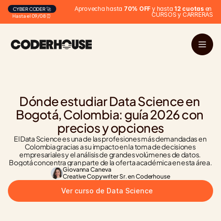
Aprovecha hasta 
70% OFF
 y hasta 
12 cuotas
 en 
CYBER CODER 🚀
CURSOS y CARRERAS
Hasta el 09/08 ⏰
Dónde estudiar Data Science en 
Bogotá, Colombia: guía 2026 con 
precios y opciones
El Data Science es una de las profesiones más demandadas en 
Colombia gracias a su impacto en la toma de decisiones 
empresariales y el análisis de grandes volúmenes de datos. 
Bogotá concentra gran parte de la oferta académica en esta área.
Giovanna Caneva
Creative Copywriter Sr. en Coderhouse
Ver curso de Data Science