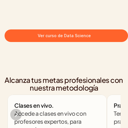
Ver curso de Data Science
Alcanza tus metas profesionales con 
nuestra metodología
Clases en vivo.
Práct
Accede a clases en vivo con 
Tendr
profesores expertos, para 
práct