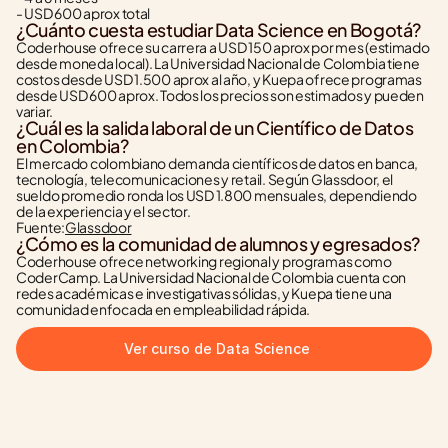
- USD 600 aprox total
¿Cuánto cuesta estudiar Data Science en Bogotá?
Coderhouse ofrece su carrera a USD 150 aprox por mes (estimado 
desde moneda local). La Universidad Nacional de Colombia tiene 
costos desde USD 1.500 aprox al año, y Kuepa ofrece programas 
desde USD 600 aprox. Todos los precios son estimados y pueden 
variar.
¿Cuál es la salida laboral de un Científico de Datos 
en Colombia?
El mercado colombiano demanda científicos de datos en banca, 
tecnología, telecomunicaciones y retail. Según Glassdoor, el 
sueldo promedio ronda los USD 1.800 mensuales, dependiendo 
de la experiencia y el sector.
Fuente:
Glassdoor
¿Cómo es la comunidad de alumnos y egresados?
Coderhouse ofrece networking regional y programas como 
CoderCamp. La Universidad Nacional de Colombia cuenta con 
redes académicas e investigativas sólidas, y Kuepa tiene una 
comunidad enfocada en empleabilidad rápida.
Ver curso de Data Science