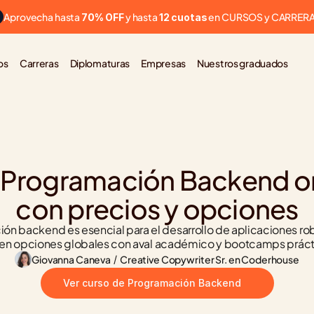
Aprovecha hasta 
 y hasta 
 en CURSOS y CARRER
70% OFF
12 cuotas
os
Carreras
Diplomaturas
Empresas
Nuestros graduados
 Programación Backend onl
con precios y opciones
ón backend es esencial para el desarrollo de aplicaciones rob
ten opciones globales con aval académico y bootcamps práct
Giovanna Caneva
 / 
Creative Copywriter Sr. en Coderhouse
Ver curso de Programación Backend