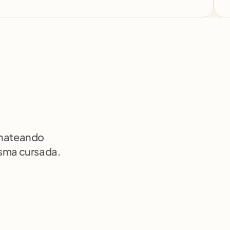
chateando 
isma cursada.