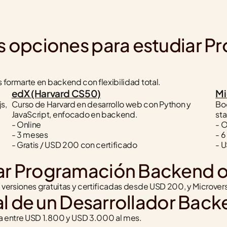
es opciones para estudiar 
formarte en backend con flexibilidad total.
edX (Harvard CS50)
Mi
, 
Curso de Harvard en desarrollo web con Python y 
Bo
JavaScript, enfocado en backend.
sta
- Online
- O
- 3 meses
- 
- Gratis / USD 200 con certificado
- 
ar Programación Backend o
versiones gratuitas y certificadas desde USD 200, y Microver
ral de un Desarrollador Back
a entre USD 1.800 y USD 3.000 al mes.