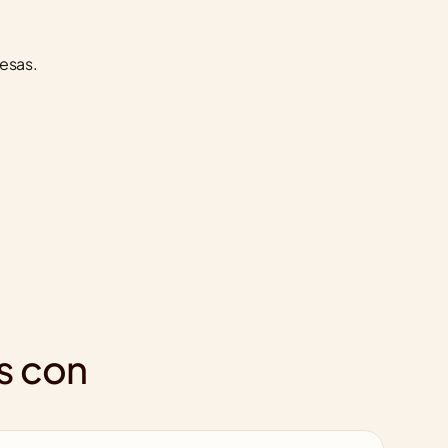
esas.
s con 