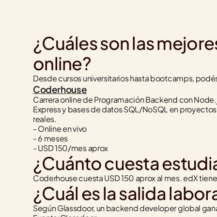
¿Cuáles son las mejor
online?
Desde cursos universitarios hasta bootcamps, podés 
Coderhouse
Carrera online de Programación Backend con Node.js
Express y bases de datos SQL/NoSQL en proyectos 
reales.
- Online en vivo
- 6 meses
- USD 150/mes aprox
¿Cuánto cuesta estudi
Coderhouse cuesta USD 150 aprox al mes. edX tiene 
¿Cuál es la salida labo
Según Glassdoor, un backend developer global gan