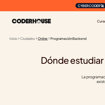
CYBER CODER 🚀
Curs
Inicio
Ciudades
Online
Programación Backend
Dónde estudiar
La programaci
exis