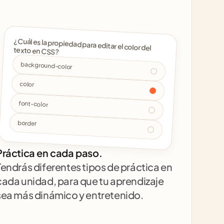
¿Cuál es la propiedad para editar el color del 
texto en CSS? 
background-color
color
font-color
border
Práctica en cada paso.
Tendrás diferentes tipos de práctica en 
cada unidad, para que tu aprendizaje 
sea más dinámico y entretenido.