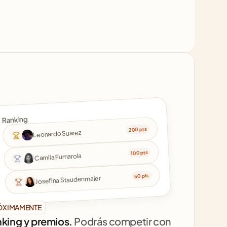
Ranking
200 pts
Leonardo Suarez
100 pts
Camila Fumarola
50 pts
Josefina Staudenmaier
ÓXIMAMENTE
king y premios. 
Podrás competir con 