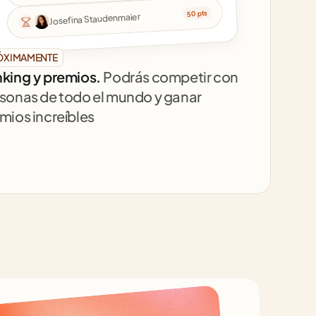
50 pts
Josefina Staudenmaier
ÓXIMAMENTE
king y premios. 
Podrás competir con 
sonas de todo el mundo y ganar 
mios increíbles