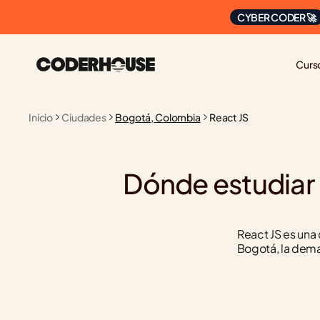
CYBER CODER 🚀
Curs
Inicio
Ciudades
Bogotá, Colombia
React JS
Dónde estudiar 
React JS es una d
Bogotá, la dema