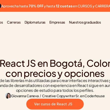
Aprovecha hasta 
 y hasta 
 en CURSOS y CARRER
70% OFF
12 cuotas
os
Carreras
Diplomaturas
Empresas
Nuestros graduados
React JS en Bogotá, Colom
con precios y opciones
e las librerías más utilizadas para crear interfaces interactivas 
nda de desarrolladores con experiencia en React sigue en aum
opciones de estudio para todos los perfiles.
Giovanna Caneva
 / 
Creative Copywriter Sr. en Coderhouse
Ver curso de React JS