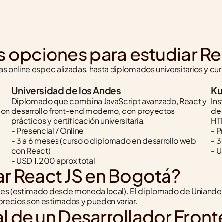
s opciones para estudiar R
s online especializadas, hasta diplomados universitarios y cu
Universidad de los Andes
Ku
 
Diplomado que combina JavaScript avanzado, React y 
Ins
on 
desarrollo front-end moderno, con proyectos 
des
prácticos y certificación universitaria.
HT
- Presencial / Online
- P
- 3 a 6 meses (curso o diplomado en desarrollo web 
- 3
con React)
- U
- USD 1.200 aprox total
ar React JS en Bogotá?
es (estimado desde moneda local). El diplomado de Uniandes 
recios son estimados y pueden variar.
ral de un Desarrollador Front