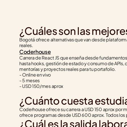
¿Cuáles son las mejore
Bogotá ofrece alternativas que van desde plataforma
reales.
Coderhouse
Carrera de React JS que enseña desde fundamentos
hasta hooks, gestión de estado y consumo de APIs, c
mentorías y proyectos reales para tu portafolio.
- Online en vivo
- 5 meses
- USD 150/mes aprox
¿Cuánto cuesta estudi
Coderhouse ofrece su carrera a USD 150 aprox por m
ofrece programas desde USD 600 aprox. Todos los p
¿Cuál es la salida labo