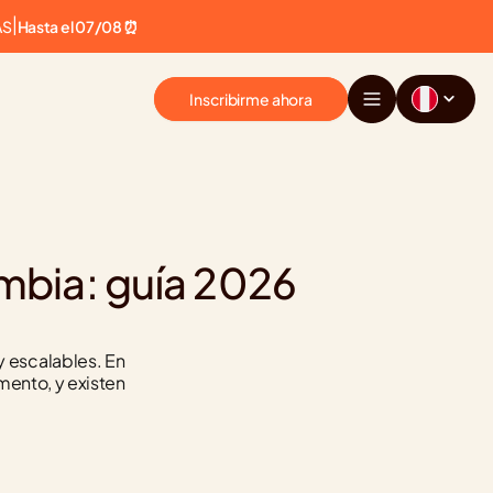
AS
|
Hasta el 07/08 ⏰
Inscribirme ahora
bia: guía 2026 
y escalables. En 
ento, y existen 