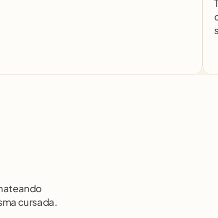
chateando 
isma cursada.