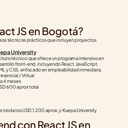
eact JS en Bogotá?
rsos técnicos prácticos que incluyen proyectos 
epa University
tituto técnico que ofrece un programa intensivo en 
arrollo front-end, incluyendo React, JavaScript, 
ML y CSS, enfocado en empleabilidad inmediata.
resencial / Virtual
 a 4 meses
SD 600 aprox total
ronda los USD 1.200 aprox, y Kuepa University 
end con React JS en 