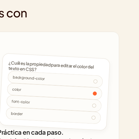
s con 
¿Cuál es la propiedad para editar el color del 
texto en CSS? 
background-color
color
font-color
border
Práctica en cada paso.