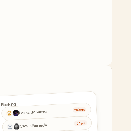
Ranking
200 pts
Leonardo Suarez
100 pts
Camila Fumarola