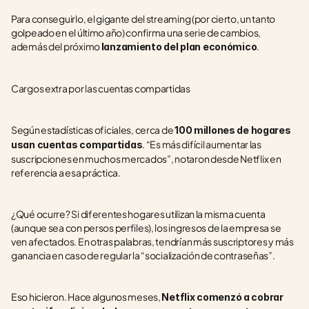
Para conseguirlo, el gigante del streaming (por cierto, un tanto 
golpeado en el último año) confirma una serie de cambios, 
además del próximo 
.
lanzamiento del plan económico
Cargos extra por las cuentas compartidas
Según estadísticas oficiales, cerca de 
100 millones de hogares 
. “Es más difícil aumentar las 
usan cuentas compartidas
suscripciones en muchos mercados”, notaron desde Netflix en 
referencia a esa práctica.
¿Qué ocurre? Si diferentes hogares utilizan la misma cuenta 
(aunque sea con persos perfiles), los ingresos de la empresa se 
ven afectados. En otras palabras, tendrían más suscriptores y más 
ganancia en caso de regular la “socialización de contraseñas”.
Eso hicieron. Hace algunos meses, 
Netflix comenzó a cobrar 