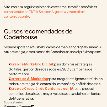
Si te interesa seguir explorando este tema, también podés leer 
cómo vender en TikTok Shop en Argentina y monetizar tu 
contenido con IA
.
Cursos recomendados de 
Coderhouse
Si querés potenciar tus habilidades de marketing digital y sumar IA 
a tu estrategia, estos cursos de Coderhouse son el próximo paso:
: para dominar estrategias 
Curso de Marketing Digital
digitales, gestión de redes sociales, SEO y campañas de 
performance.
: para integrar inteligencia artificial en 
Carrera de AI Marketing
toda tu estrategia de contenido, campañas y análisis de datos.
: para producir 
Curso de Creación de Contenido con IA
contenido de calidad a mayor velocidad usando herramientas 
de IA generativa.
Sobre el autor
Giovanna Caneva