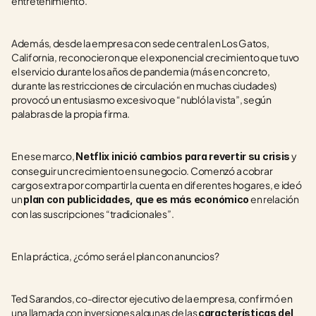
entretenimiento.
Además, desde la empresa con sede central en Los Gatos, 
California, reconocieron que el exponencial crecimiento que tuvo 
el servicio durante los años de pandemia (más en concreto, 
durante las restricciones de circulación en muchas ciudades) 
provocó un entusiasmo excesivo que “nubló la vista”, según 
palabras de la propia firma.
En ese marco, 
 y 
Netflix inició cambios para revertir su crisis
conseguir un crecimiento en su negocio. Comenzó a cobrar 
cargos extra por compartir la cuenta en diferentes hogares, e ideó 
un 
 en relación 
plan con publicidades, que es más económico
con las suscripciones “tradicionales”.
En la práctica, ¿cómo será el plan con anuncios?
Ted Sarandos, co-director ejecutivo de la empresa, confirmó en 
una llamada con inversiones algunas de las 
características del 