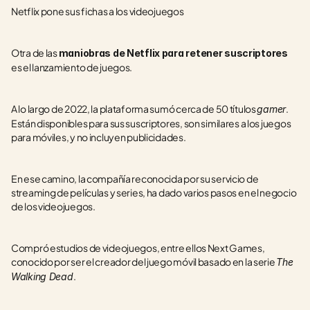
Netflix pone sus fichas a los videojuegos
Otra de las 
maniobras de Netflix para retener suscriptores 
es el lanzamiento de juegos.
A lo largo de 2022, la plataforma sumó cerca de 50 títulos 
. 
gamer
Están disponibles para sus suscriptores, son similares a los juegos 
para móviles, y no incluyen publicidades.
En ese camino, la compañía reconocida por su servicio de 
streaming de películas y series, ha dado varios pasos en el negocio 
de los videojuegos.
Compró estudios de videojuegos, entre ellos Next Games, 
conocido por ser el creador del juego móvil basado en la serie 
The 
.
Walking Dead