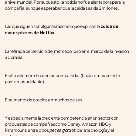
a nivel mundial. Por supuesto, la noticia no fue alentadora para la 
compañía, aunque esperaban que la caída sea de 2 millones.
Las que siguen son algunas razones que explican la 
caída de 
. 
suscriptores de Netflix
La retirada del servicio del mercado ruso en el marco de la invasión 
a Ucrania. 
El alto volumen de cuentas compartidas (hablaremos de este 
punto más adelante). 
El aumento de precios en muchos países. 
Y especialmente la creciente competencia en un sector con 
propuestas de compañías como Disney, Amazon, HBO y 
Paramount, entre otros 
de la tecnología y el 
peces gordos 