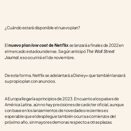
¿Cuándo estará disponible el nuevo plan?
El 
se lanzará a finales de 2022 en 
nuevo plan 
low cost
 de Netflix 
el mercado estadounidense. Según anticipó 
The Wall Street 
, eso ocurrirá el 1 de noviembre.
Journal
De esta forma, Netflix se adelantará a Disney+ que también lanzará 
su propio plan con anuncios.
A Europa llegaría a principios de 2023. En cuanto a los países de 
América Latina, aún no hay precisiones de carácter oficial, aunque 
con base en los lanzamientos de novedades recientes es 
esperable que el despliegue también ocurra a comienzos del 
próximo año, sin mayores demoras respecto a otras plazas.