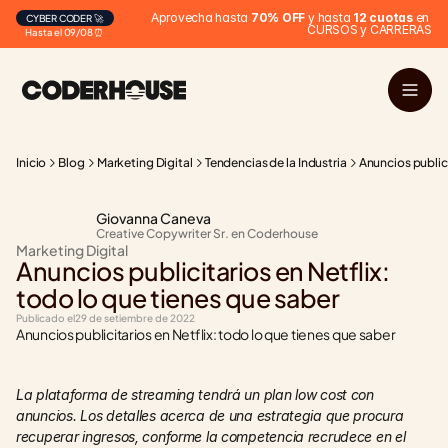
Aprovecha hasta 
70% OFF
 y hasta 
12 cuotas
 en 
CYBER CODER 🚀
CURSOS y CARRERAS
Hasta el 09/08 ⏰
Inicio
Blog
Marketing Digital
Tendencias de la Industria
Anuncios publici
Giovanna Caneva
Creative Copywriter Sr. en Coderhouse
Marketing Digital
Anuncios publicitarios en Netflix: 
todo lo que tienes que saber
Publicado el
29 de setiembre de 2022
Anuncios publicitarios en Netflix: todo lo que tienes que saber
La plataforma de streaming tendrá un plan low cost con 
anuncios. Los detalles acerca de una estrategia que procura 
recuperar ingresos, conforme la competencia recrudece en el 