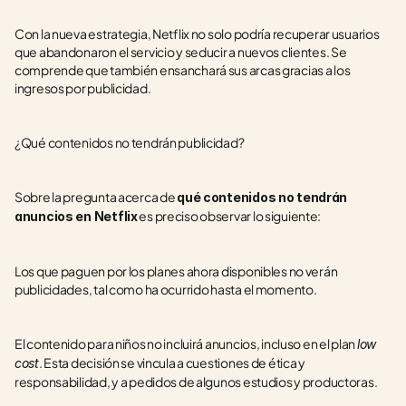
Con la nueva estrategia, Netflix no solo podría recuperar usuarios 
que abandonaron el servicio y seducir a nuevos clientes. Se 
comprende que también ensanchará sus arcas gracias a los 
ingresos por publicidad.
¿Qué contenidos no tendrán publicidad?
Sobre la pregunta acerca de 
qué contenidos no tendrán 
 es preciso observar lo siguiente:
anuncios en Netflix
Los que paguen por los planes ahora disponibles no verán 
publicidades, tal como ha ocurrido hasta el momento.
El contenido para niños no incluirá anuncios, incluso en el plan 
low 
. Esta decisión se vincula a cuestiones de ética y 
cost
responsabilidad, y a pedidos de algunos estudios y productoras.