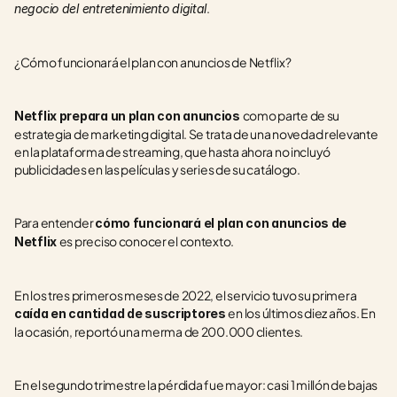
.
negocio del entretenimiento digital
¿Cómo funcionará el plan con anuncios de Netflix?
como parte de su 
Netflix prepara un plan con anuncios 
estrategia de marketing digital. Se trata de una novedad relevante 
en la plataforma de streaming, que hasta ahora no incluyó 
publicidades en las películas y series de su catálogo.
Para entender 
cómo funcionará el plan con anuncios de 
es preciso conocer el contexto.
Netflix 
En los tres primeros meses de 2022, el servicio tuvo su primera 
en los últimos diez años. En 
caída en cantidad de suscriptores 
la ocasión, reportó una merma de 200.000 clientes.
En el segundo trimestre la pérdida fue mayor: casi 1 millón de bajas 