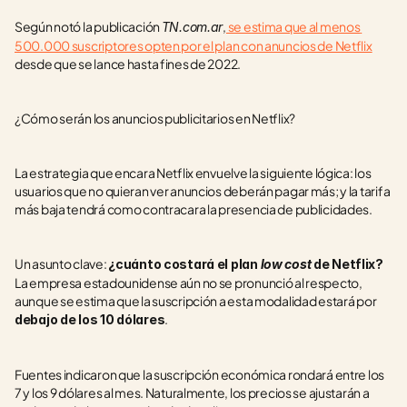
Según notó la publicación 
,
 se estima que al menos 
TN.com.ar
500.000 suscriptores opten por el plan con anuncios de Netflix
desde que se lance hasta fines de 2022.
¿Cómo serán los anuncios publicitarios en Netflix?
La estrategia que encara Netflix envuelve la siguiente lógica: los 
usuarios que no quieran ver anuncios deberán pagar más; y la tarifa 
más baja tendrá como contracara la presencia de publicidades.
Un asunto clave: 
¿cuánto costará el plan 
low cost 
de Netflix? 
La empresa estadounidense aún no se pronunció al respecto, 
aunque se estima que la suscripción a esta modalidad estará por 
.
debajo de los 10 dólares
Fuentes indicaron que la suscripción económica rondará entre los 
7 y los 9 dólares al mes. Naturalmente, los precios se ajustarán a 