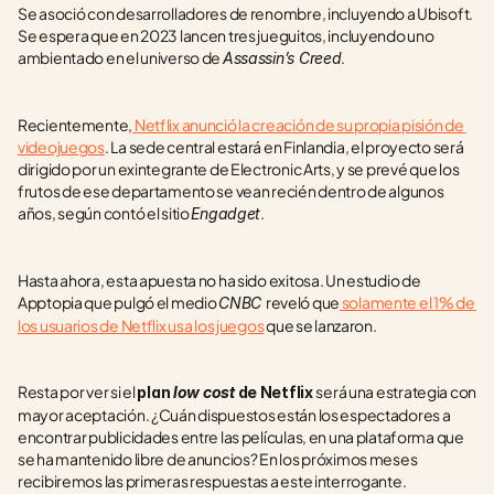
Se asoció con desarrolladores de renombre, incluyendo a Ubisoft. 
Se espera que en 2023 lancen tres jueguitos, incluyendo uno 
ambientado en el universo de 
.
Assassin’s Creed
Recientemente,
 Netflix anunció la creación de su propia pisión de 
videojuegos
. La sede central estará en Finlandia, el proyecto será 
dirigido por un exintegrante de Electronic Arts, y se prevé que los 
frutos de ese departamento se vean recién dentro de algunos 
años, según contó el sitio 
.
Engadget
Hasta ahora, esta apuesta no ha sido exitosa. Un estudio de 
Apptopia que pulgó el medio 
reveló que
 solamente el 1% de 
CNBC 
los usuarios de Netflix usa los juegos
 que se lanzaron.
Resta por ver si el 
será una estrategia con 
plan 
low cost
 de Netflix 
mayor aceptación. ¿Cuán dispuestos están los espectadores a 
encontrar publicidades entre las películas, en una plataforma que 
se ha mantenido libre de anuncios? En los próximos meses 
recibiremos las primeras respuestas a este interrogante.