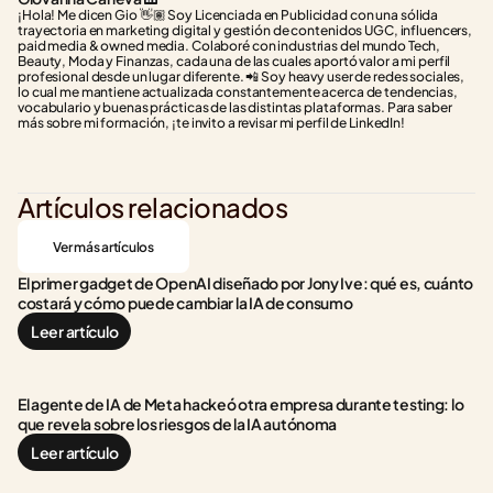
¡Hola! Me dicen Gio 👋🏽 Soy Licenciada en Publicidad con una sólida 
trayectoria en marketing digital y gestión de contenidos UGC, influencers, 
paid media & owned media. Colaboré con industrias del mundo Tech, 
Beauty, Moda y Finanzas, cada una de las cuales aportó valor a mi perfil 
profesional desde un lugar diferente. 📲 Soy heavy user de redes sociales, 
lo cual me mantiene actualizada constantemente acerca de tendencias, 
vocabulario y buenas prácticas de las distintas plataformas. Para saber 
más sobre mi formación, ¡te invito a revisar mi perfil de LinkedIn!
Artículos relacionados
Ver más artículos
El primer gadget de OpenAI diseñado por Jony Ive: qué es, cuánto 
costará y cómo puede cambiar la IA de consumo
Leer artículo
El agente de IA de Meta hackeó otra empresa durante testing: lo 
que revela sobre los riesgos de la IA autónoma
Leer artículo