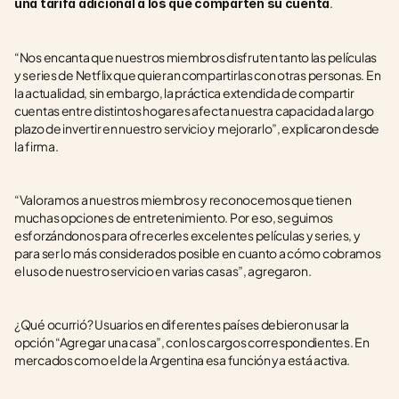
.
una tarifa adicional a los que comparten su cuenta
“Nos encanta que nuestros miembros disfruten tanto las películas 
y series de Netflix que quieran compartirlas con otras personas. En 
la actualidad, sin embargo, la práctica extendida de compartir 
cuentas entre distintos hogares afecta nuestra capacidad a largo 
plazo de invertir en nuestro servicio y mejorarlo”, explicaron desde 
la firma.
“Valoramos a nuestros miembros y reconocemos que tienen 
muchas opciones de entretenimiento. Por eso, seguimos 
esforzándonos para ofrecerles excelentes películas y series, y 
para ser lo más considerados posible en cuanto a cómo cobramos 
el uso de nuestro servicio en varias casas”, agregaron.
¿Qué ocurrió? Usuarios en diferentes países debieron usar la 
opción “Agregar una casa”, con los cargos correspondientes. En 
mercados como el de la Argentina esa función ya está activa.