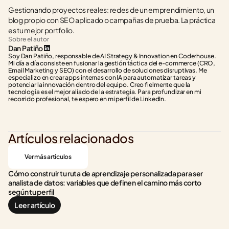
Gestionando proyectos reales: redes de un emprendimiento, un 
blog propio con SEO aplicado o campañas de prueba. La práctica 
es tu mejor portfolio.
Sobre el autor
Dan Patiño
Soy Dan Patiño, responsable de AI Strategy & Innovation en Coderhouse. 
Mi día a día consiste en fusionar la gestión táctica del e-commerce (CRO, 
Email Marketing y SEO) con el desarrollo de soluciones disruptivas. Me 
especializo en crear apps internas con IA para automatizar tareas y 
potenciar la innovación dentro del equipo. Creo fielmente que la 
tecnología es el mejor aliado de la estrategia. Para profundizar en mi 
recorrido profesional, te espero en mi perfil de LinkedIn.
Artículos relacionados
Ver más artículos
Cómo construir tu ruta de aprendizaje personalizada para ser 
analista de datos: variables que definen el camino más corto 
según tu perfil
Leer artículo