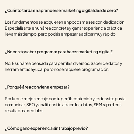
¿Cuánto tarda en aprenderse marketing digital desde cero?
Los fundamentos se adquieren en pocos meses con dedicación. 
Especializarte en un área concreta y ganar experiencia práctica 
lleva más tiempo, pero podés empezar a aplicar muy rápido.
¿Necesito saber programar para hacer marketing digital?
No. Es un área pensada para perfiles diversos. Saber de datos y 
herramientas ayuda, pero no se requiere programación.
¿Por qué área conviene empezar?
Por la que mejor encaje con tu perfil: contenido y redes si te gusta 
comunicar, SEO y analítica si te atraen los datos, SEM si preferís 
resultados medibles.
¿Cómo gano experiencia sin trabajo previo?