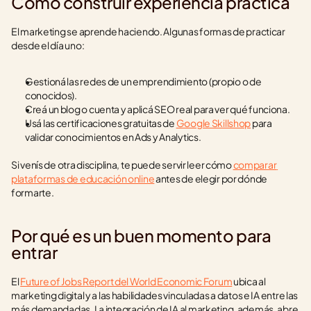
Cómo construir experiencia práctica
El marketing se aprende haciendo. Algunas formas de practicar 
desde el día uno:
Gestioná las redes de un emprendimiento (propio o de 
conocidos).
Creá un blog o cuenta y aplicá SEO real para ver qué funciona.
Usá las certificaciones gratuitas de 
Google Skillshop
 para 
validar conocimientos en Ads y Analytics.
Si venís de otra disciplina, te puede servir leer cómo 
comparar 
plataformas de educación online
 antes de elegir por dónde 
formarte.
Por qué es un buen momento para 
entrar
El 
Future of Jobs Report del World Economic Forum
 ubica al 
marketing digital y a las habilidades vinculadas a datos e IA entre las 
más demandadas. La integración de IA al marketing, además, abre 