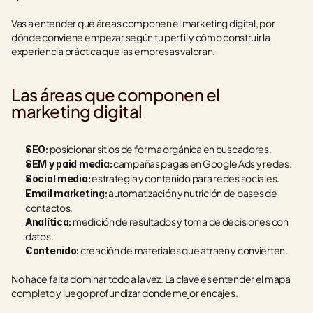
Vas a entender qué áreas componen el marketing digital, por 
dónde conviene empezar según tu perfil y cómo construir la 
experiencia práctica que las empresas valoran.
Las áreas que componen el 
marketing digital
 posicionar sitios de forma orgánica en buscadores.
SEO:
 campañas pagas en Google Ads y redes.
SEM y paid media:
 estrategia y contenido para redes sociales.
Social media:
 automatización y nutrición de bases de 
Email marketing:
contactos.
 medición de resultados y toma de decisiones con 
Analítica:
datos.
 creación de materiales que atraen y convierten.
Contenido:
No hace falta dominar todo a la vez. La clave es entender el mapa 
completo y luego profundizar donde mejor encajes.