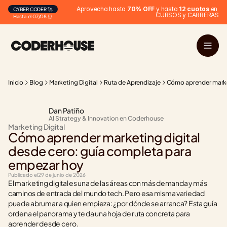
Aprovecha hasta 
70% OFF
 y hasta 
12 cuotas
 en 
CYBER CODER 🚀
CURSOS y CARRERAS
Hasta el 07/08 ⏰
Inicio
Blog
Marketing Digital
Ruta de Aprendizaje
Cómo aprender market
Dan Patiño
AI Strategy & Innovation en Coderhouse
Marketing Digital
Cómo aprender marketing digital 
desde cero: guía completa para 
empezar hoy
Publicado el
29 de junio de 2026
El marketing digital es una de las áreas con más demanda y más 
caminos de entrada del mundo tech. Pero esa misma variedad 
puede abrumar a quien empieza: ¿por dónde se arranca? Esta guía 
ordena el panorama y te da una hoja de ruta concreta para 
aprender desde cero.