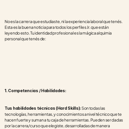
No es la carrera que estudiaste, ni la experiencia laboral que tenés. 
Esta es la buena noticia para todos los perfiles Jr. que están 
leyendo esto. Tu identidad profesional es la mágica alquimia 
personal que tenés de: 
1. Competencias / Habilidades: 
 Son todas las 
Tus habilidades técnicas (Hard Skills):
tecnologías, herramientas, y conocimientos a nivel técnico que te 
hacen fuerte y suman a tu caja de herramientas. Pueden ser dadas 
por la carrera/curso que elegiste, desarrolladas de manera 