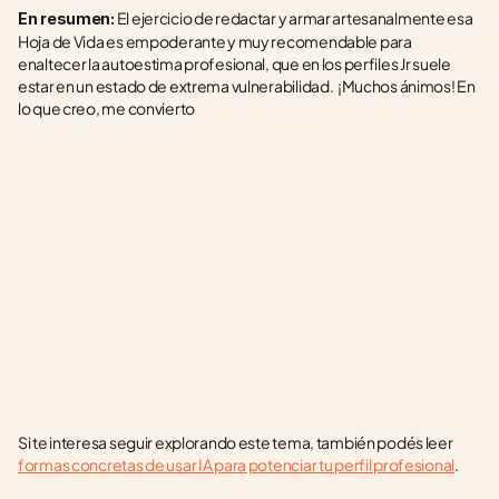
 El ejercicio de redactar y armar artesanalmente esa 
En resumen:
Hoja de Vida es empoderante y muy recomendable para 
enaltecer la autoestima profesional, que en los perfiles Jr suele 
estar en un estado de extrema vulnerabilidad.  ¡Muchos ánimos! En 
lo que creo, me convierto 
Si te interesa seguir explorando este tema, también podés leer 
formas concretas de usar IA para potenciar tu perfil profesional
.