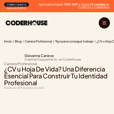
Aprovecha hasta 
70% OFF
 y hasta 
12 cuotas
 en 
CYBER CODER 🚀
CURSOS y CARRERAS
Hasta el 07/08 ⏰
Inicio
Blog
Carrera Profesional
Tips para conseguir trabajo
¿CV u Hoja D
Giovanna Caneva
Creative Copywriter Sr. en Coderhouse
Carrera Profesional
¿CV u Hoja De Vida? Una Diferencia 
Esencial Para Construir Tu Identidad 
Profesional
Publicado el
29 de enero de 2021