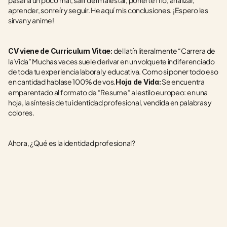
pasarla un poco mal, salir del malestar, ponerte frío, analizar, 
aprender, sonreír y seguir. He aquí mis conclusiones. ¡Espero les 
sirvan y anime!
 del latín literalmente “Carrera de 
CV viene de Curriculum Vitae:
la Vida” Muchas veces suele derivar en un volquete indiferenciado 
de toda tu experiencia laboral y educativa. Como si poner todo eso 
en cantidad hablase 100% de vos.
 Se encuentra 
Hoja de Vida:
emparentado al formato de “Resume” al estilo europeo: en una 
hoja, la síntesis de tu identidad profesional, vendida en palabras y 
colores. 
Ahora, ¿Qué es la identidad profesional? 