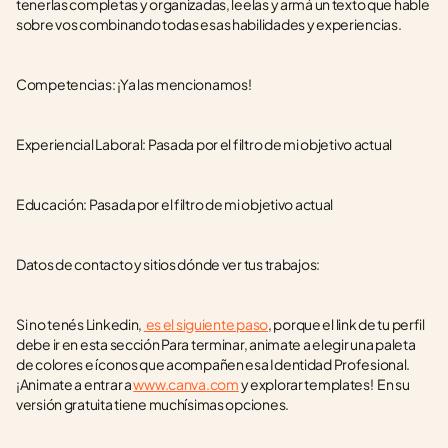
tenerlas completas y organizadas, leelas y armá un texto que hable 
sobre vos combinando todas esas habilidades y experiencias. 
Competencias: ¡Ya las mencionamos!  
Experiencial Laboral: Pasada por el filtro de mi objetivo actual 
Educación: Pasada por el filtro de mi objetivo actual 
Datos de contacto y sitios dónde ver tus trabajos: 
Si no tenés Linkedin, 
 es el siguiente paso
, porque el link de tu perfil 
debe ir en esta sección Para terminar, animate a elegir una paleta 
de colores e íconos que acompañen esa Identidad Profesional. 
¡Animate a entrar a 
www.canva.com
 y explorar templates!  En su 
versión gratuita tiene muchísimas opciones. 