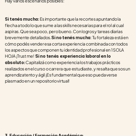
Hay varios escenarios posibles: 
 Es importante que la recortes apuntando la 
Si tenés mucha:
flecha a todo lo que sume a las skills necesarias para el rol al cual 
aspiras. Que sea poco, pero bueno. Con logros y tareas diarias 
brevemente detallados.
: Tu fortaleza está en 
Si no tenés mucha
cómo podés vender esa corta experiencia combinada con todos 
los aspectos que componen tu identidad profesional en 1 SOLA 
HOJA ¡Trust me!  
Si no tenés experiencia laboral en lo 
 Capitalizá como experiencia los trabajos prácticos 
absoluto:
realizados en el curso o carrera que estudiaste, y resalta que sos un 
aprendiz atento y ágil ¡Es fundamental que eso pueda verse 
plasmado en un repositorio virtual! 
3. Educación / Formación Académica: 