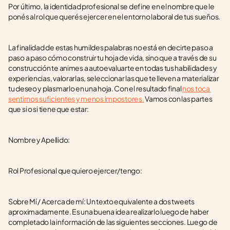
Por último, la identidad profesional se define en el nombre que le 
ponés al rol que querés ejercer en el entorno laboral de tus sueños.
La finalidad de estas humildes palabras no está en decirte paso a 
paso a paso cómo construir tu hoja de vida, sino que a través de su 
construcción te animes a autoevaluarte en todas tus habilidades y 
experiencias, valorarlas, seleccionar las que te lleven a materializar 
tu deseo y plasmarlo en una hoja. Con el resultado final 
nos toca 
sentirnos suficientes y menos impostores.
 Vamos con las partes 
que si o si tiene que estar: 
Nombre y Apellido:
Rol Profesional que quiero ejercer/tengo:
Sobre Mí / Acerca de mí: Un texto equivalente a dos tweets 
aproximadamente. Es una buena idea realizarlo luego de haber 
completado la información de las siguientes secciones. Luego de 