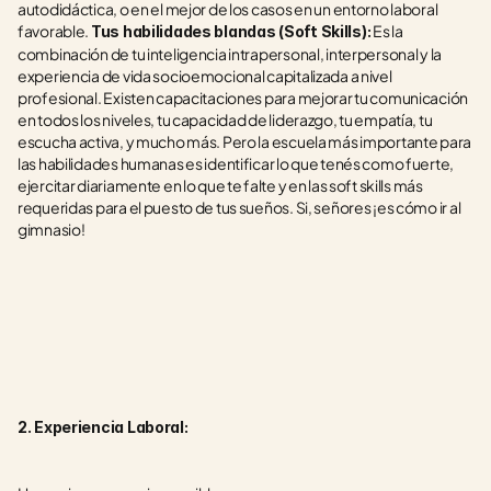
autodidáctica, o en el mejor de los casos en un entorno laboral 
favorable. 
 Es la 
Tus habilidades blandas (Soft Skills):
combinación de tu inteligencia intrapersonal, interpersonal y la 
experiencia de vida socioemocional capitalizada a nivel 
profesional. Existen capacitaciones para mejorar tu comunicación 
en todos los niveles, tu capacidad de liderazgo, tu empatía, tu 
escucha activa, y mucho más. Pero la escuela más importante para 
las habilidades humanas es identificar lo que tenés como fuerte, 
ejercitar diariamente en lo que te falte y en las soft skills más 
requeridas para el puesto de tus sueños. Si, señores ¡es cómo ir al 
gimnasio!
2. Experiencia Laboral: