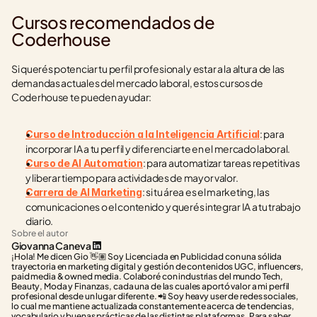
Cursos recomendados de 
Coderhouse
Si querés potenciar tu perfil profesional y estar a la altura de las 
demandas actuales del mercado laboral, estos cursos de 
Coderhouse te pueden ayudar:
: para 
Curso de Introducción a la Inteligencia Artificial
incorporar IA a tu perfil y diferenciarte en el mercado laboral.
: para automatizar tareas repetitivas 
Curso de AI Automation
y liberar tiempo para actividades de mayor valor.
: si tu área es el marketing, las 
Carrera de AI Marketing
comunicaciones o el contenido y querés integrar IA a tu trabajo 
diario.
Sobre el autor
Giovanna Caneva
¡Hola! Me dicen Gio 👋🏽 Soy Licenciada en Publicidad con una sólida 
trayectoria en marketing digital y gestión de contenidos UGC, influencers, 
paid media & owned media. Colaboré con industrias del mundo Tech, 
Beauty, Moda y Finanzas, cada una de las cuales aportó valor a mi perfil 
profesional desde un lugar diferente. 📲 Soy heavy user de redes sociales, 
lo cual me mantiene actualizada constantemente acerca de tendencias, 
vocabulario y buenas prácticas de las distintas plataformas. Para saber 