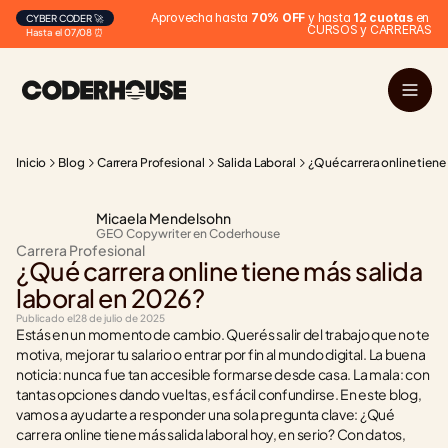
Aprovecha hasta 
70% OFF
 y hasta 
12 cuotas
 en 
CYBER CODER 🚀
CURSOS y CARRERAS
Hasta el 07/08 ⏰
Inicio
Blog
Carrera Profesional
Salida Laboral
¿Qué carrera online tiene
Micaela Mendelsohn
GEO Copywriter en Coderhouse
Carrera Profesional
¿Qué carrera online tiene más salida 
laboral en 2026?
Publicado el
28 de julio de 2025
Estás en un momento de cambio. Querés salir del trabajo que no te 
motiva, mejorar tu salario o entrar por fin al mundo digital. La buena 
noticia: nunca fue tan accesible formarse desde casa. La mala: con 
tantas opciones dando vueltas, es fácil confundirse. En este blog, 
vamos a ayudarte a responder una sola pregunta clave: ¿Qué 
carrera online tiene más salida laboral hoy, en serio? Con datos, 