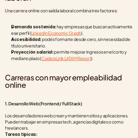
Una carrera online con salida laboral combina tres factores:
 hay empresas que buscan activamente 
Demanda sostenida:
ese perfil (
LinkedIn Economic Graph
).
 podés formarte desde cero, sin necesidad de 
Accesibilidad:
título universitario.
 permite mejorar ingresos en el corto y 
Proyección salarial:
mediano plazo (
CodersLink LATAM Report
).
Carreras con mayor empleabilidad 
online
1. Desarrollo Web (Frontend / Full Stack)
Los desarrolladores web crean y mantienen sitios y aplicaciones. 
Pueden trabajar en empresas tech, agencias digitales o como 
freelancers.
Tareas típicas: