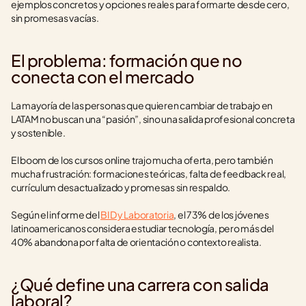
ejemplos concretos y opciones reales para formarte desde cero, 
sin promesas vacías.
El problema: formación que no 
conecta con el mercado
La mayoría de las personas que quieren cambiar de trabajo en 
LATAM no buscan una “pasión”, sino una salida profesional concreta 
y sostenible.
El boom de los cursos online trajo mucha oferta, pero también 
mucha frustración: formaciones teóricas, falta de feedback real, 
currículum desactualizado y promesas sin respaldo.
Según el informe del 
BID y Laboratoria
, el 73% de los jóvenes 
latinoamericanos considera estudiar tecnología, pero más del 
40% abandona por falta de orientación o contexto realista.
¿Qué define una carrera con salida 
laboral?