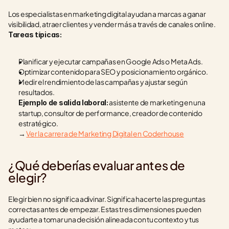
Los especialistas en marketing digital ayudan a marcas a ganar 
visibilidad, atraer clientes y vender más a través de canales online.
Tareas típicas:
Planificar y ejecutar campañas en Google Ads o Meta Ads.
Optimizar contenido para SEO y posicionamiento orgánico.
Medir el rendimiento de las campañas y ajustar según 
resultados.
 asistente de marketing en una 
Ejemplo de salida laboral:
startup, consultor de performance, creador de contenido 
estratégico.
→ 
Ver la carrera de Marketing Digital en Coderhouse
¿Qué deberías evaluar antes de 
elegir?
Elegir bien no significa adivinar. Significa hacerte las preguntas 
correctas antes de empezar. Estas tres dimensiones pueden 
ayudarte a tomar una decisión alineada con tu contexto y tus 