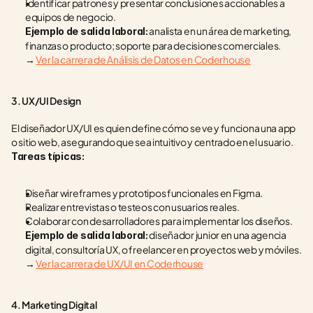
Identificar patrones y presentar conclusiones accionables a 
equipos de negocio.
 analista en un área de marketing, 
Ejemplo de salida laboral:
finanzas o producto; soporte para decisiones comerciales.
→ 
Ver la carrera de Análisis de Datos en Coderhouse
3. UX/UI Design
El diseñador UX/UI es quien define cómo se ve y funciona una app 
o sitio web, asegurando que sea intuitivo y centrado en el usuario.
Tareas típicas:
Diseñar wireframes y prototipos funcionales en Figma.
Realizar entrevistas o testeos con usuarios reales.
Colaborar con desarrolladores para implementar los diseños.
 diseñador junior en una agencia 
Ejemplo de salida laboral:
digital, consultoría UX, o freelancer en proyectos web y móviles.
→ 
Ver la carrera de UX/UI en Coderhouse
4. Marketing Digital