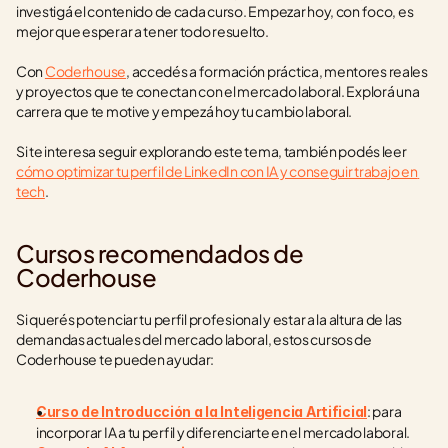
investigá el contenido de cada curso. Empezar hoy, con foco, es 
mejor que esperar a tener todo resuelto.
Con 
Coderhouse
, accedés a formación práctica, mentores reales 
y proyectos que te conectan con el mercado laboral. Explorá una 
carrera que te motive y empezá hoy tu cambio laboral.
Si te interesa seguir explorando este tema, también podés leer 
cómo optimizar tu perfil de LinkedIn con IA y conseguir trabajo en 
tech
.
Cursos recomendados de 
Coderhouse
Si querés potenciar tu perfil profesional y estar a la altura de las 
demandas actuales del mercado laboral, estos cursos de 
Coderhouse te pueden ayudar:
: para 
Curso de Introducción a la Inteligencia Artificial
incorporar IA a tu perfil y diferenciarte en el mercado laboral.