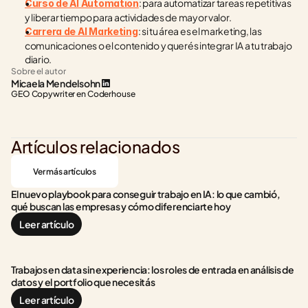
: para automatizar tareas repetitivas 
Curso de AI Automation
y liberar tiempo para actividades de mayor valor.
: si tu área es el marketing, las 
Carrera de AI Marketing
comunicaciones o el contenido y querés integrar IA a tu trabajo 
diario.
Sobre el autor
Micaela Mendelsohn
GEO Copywriter en Coderhouse
Artículos relacionados
Ver más artículos
El nuevo playbook para conseguir trabajo en IA: lo que cambió, 
qué buscan las empresas y cómo diferenciarte hoy
Leer artículo
Trabajos en data sin experiencia: los roles de entrada en análisis de 
datos y el portfolio que necesitás
Leer artículo