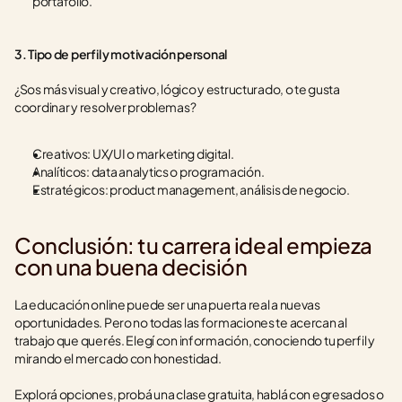
portafolio.
3. Tipo de perfil y motivación personal
¿Sos más visual y creativo, lógico y estructurado, o te gusta 
coordinar y resolver problemas?
Creativos: UX/UI o marketing digital.
Analíticos: data analytics o programación.
Estratégicos: product management, análisis de negocio.
Conclusión: tu carrera ideal empieza 
con una buena decisión
La educación online puede ser una puerta real a nuevas 
oportunidades. Pero no todas las formaciones te acercan al 
trabajo que querés. Elegí con información, conociendo tu perfil y 
mirando el mercado con honestidad.
Explorá opciones, probá una clase gratuita, hablá con egresados o 