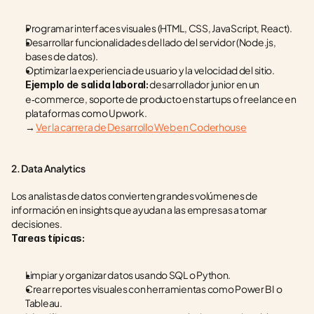
Programar interfaces visuales (HTML, CSS, JavaScript, React).
Desarrollar funcionalidades del lado del servidor (Node.js, 
bases de datos).
Optimizar la experiencia de usuario y la velocidad del sitio.
 desarrollador junior en un 
Ejemplo de salida laboral:
e‑commerce, soporte de producto en startups o freelance en 
plataformas como Upwork.
→ 
Ver la carrera de Desarrollo Web en Coderhouse
2. Data Analytics
Los analistas de datos convierten grandes volúmenes de 
información en insights que ayudan a las empresas a tomar 
decisiones.
Tareas típicas:
Limpiar y organizar datos usando SQL o Python.
Crear reportes visuales con herramientas como Power BI o 
Tableau.