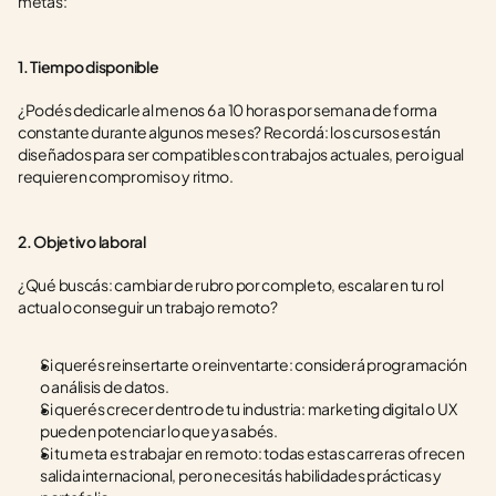
metas:
1. Tiempo disponible
¿Podés dedicarle al menos 6 a 10 horas por semana de forma 
constante durante algunos meses? Recordá: los cursos están 
diseñados para ser compatibles con trabajos actuales, pero igual 
requieren compromiso y ritmo.
2. Objetivo laboral
¿Qué buscás: cambiar de rubro por completo, escalar en tu rol 
actual o conseguir un trabajo remoto? 
Si querés reinsertarte o reinventarte: considerá programación 
o análisis de datos.
Si querés crecer dentro de tu industria: marketing digital o UX 
pueden potenciar lo que ya sabés.
Si tu meta es trabajar en remoto: todas estas carreras ofrecen 
salida internacional, pero necesitás habilidades prácticas y 