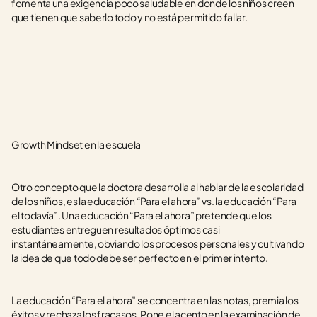
fomenta una exigencia poco saludable en donde los niños creen 
que tienen que saberlo todo y no está permitido fallar.
Growth Mindset en la escuela
Otro concepto que la doctora desarrolla al hablar de la escolaridad 
de los niños, es la educación “Para el ahora” vs. la educación “Para 
el todavía”. Una educación “Para el ahora” pretende que los 
estudiantes entreguen resultados óptimos casi 
instantáneamente, obviando los procesos personales y cultivando 
la idea de que todo debe ser perfecto en el primer intento. 
La educación “Para el ahora” se concentra en las notas, premia los 
éxitos y rechaza los fracasos. Pone el acento en la examinación de 