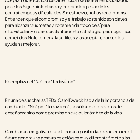
Aceptan los retos, los buscan e incluso se sienten emocionados 
por ellos.Siguen intentando y probando a pesar de los 
contratiempos y dificultades.Sin esfuerzo, no hay recompensa. 
Entienden que el compromiso y el trabajo sostenido son claves 
para alcanzar sus metas y no temen dar todo de sí para 
ello.Estudian y crean constantemente estrategias para lograr sus 
cometidos.No le temen a las críticas y las aceptan, porque les 
ayudan a mejorar.
Reemplazar el “No” por “Todavía no”
En una de sus charlas TEDx, Carol Dweck habla de la importancia de 
cambiar los “No” por “Todavía no”, no sólo en los espacios de 
enseñanza sino como premisa en cualquier ámbito de la vida.
Cambiar una negativa rotunda por una posibilidad de acierto en el 
futuro genera una postura psicológica muy diferente frente a las 