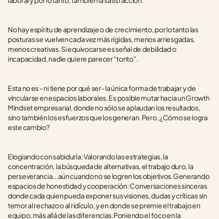
laboral y por lo tanto, también la satisfacción.
No hay espíritu de aprendizaje o de crecimiento, por lo tanto las 
posturas se vuelven cada vez más rígidas, menos arriesgadas, 
menos creativas. Si equivocarse es señal de debilidad o 
incapacidad, nadie quiere parecer “tonto”.
Esta no es - ni tiene por qué ser- la única forma de trabajar y de 
vincularse en espacios laborales. Es posible mutar hacia un Growth 
Mindset empresarial, donde no sólo se aplaudan los resultados, 
sino también los esfuerzos que los generan. Pero, ¿Cómo se logra 
este cambio?
Elogiando con sabiduría: Valorando las estrategias, la 
concentración, la búsqueda de alternativas, el trabajo duro, la 
perseverancia...aún cuando no se logren los objetivos.Generando 
espacios de honestidad y cooperación: Conversaciones sinceras 
donde cada quien pueda exponer sus visiones, dudas y críticas sin 
temor al rechazo o al ridículo, y en donde se premie el trabajo en 
equipo, más allá de las diferencias.Poniendo el foco en la 