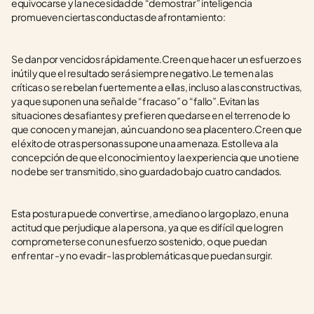
equivocarse y la necesidad de “demostrar” inteligencia 
promueven ciertas conductas de afrontamiento:
Se dan por vencidos rápidamente.Creen que hacer un esfuerzo es 
inútil y que el resultado será siempre negativo.Le temen a las 
críticas o se rebelan fuertemente a ellas, incluso a las constructivas, 
ya que suponen una señal de “fracaso” o “fallo”.Evitan las 
situaciones desafiantes y prefieren quedarse en el terreno de lo 
que conocen y manejan, aún cuando no sea placentero.Creen que 
el éxito de otras personas supone una amenaza. Esto lleva a la 
concepción de que el conocimiento y la experiencia que uno tiene 
no debe ser transmitido, sino guardado bajo cuatro candados.
Esta postura puede convertirse, a mediano o largo plazo, en una 
actitud que perjudique a la persona, ya que es difícil que logren 
comprometerse con un esfuerzo sostenido, o que puedan 
enfrentar -y no evadir- las problemáticas que puedan surgir.