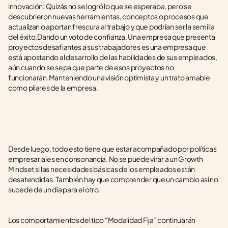
innovación: Quizás no se logró lo que se esperaba, pero se 
descubrieron nuevas herramientas, conceptos o procesos que 
actualizan o aportan frescura al trabajo y que podrían ser la semilla 
del éxito.Dando un voto de confianza. Una empresa que presenta 
proyectos desafiantes a sus trabajadores es una empresa que 
está apostando al desarrollo de las habilidades de sus empleados, 
aún cuando se sepa que parte de esos proyectos no 
funcionarán.Manteniendo una visión optimista y un trato amable 
como pilares de la empresa.
Desde luego, todo esto tiene que estar acompañado por políticas 
empresariales en consonancia. No se puede virar a un Growth 
Mindset si las necesidades básicas de los empleados están 
desatendidas. También hay que comprender que un cambio así no 
sucede de un día para el otro.
Los comportamientos del tipo “Modalidad Fija” continuarán 