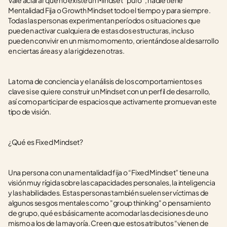
Vale aclarar que no existe un Mindset “puro”, nadie tiene 
Mentalidad Fija o Growth Mindset todo el tiempo y para siempre. 
Todas las personas experimentan períodos o situaciones que 
pueden activar cualquiera de estas dos estructuras, incluso 
pueden convivir en un mismo momento, orientándose al desarrollo 
en ciertas áreas y a la rigidez en otras.
La toma de conciencia y el análisis de los comportamientos es 
clave si se quiere construir un Mindset con un perfil de desarrollo, 
así como participar de espacios que activamente promuevan este 
tipo de visión.
¿Qué es Fixed Mindset?
Una persona con una mentalidad fija o “Fixed Mindset” tiene una 
visión muy rígida sobre las capacidades personales, la inteligencia 
y las habilidades. Estas personas también suelen ser víctimas de 
algunos sesgos mentales como "group thinking" o pensamiento 
de grupo, qué es básicamente acomodar las decisiones de uno 
mismo a los de la mayoría. Creen que estos atributos “vienen de 