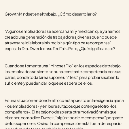
Growth Mindset en el trabajo, ¿Cómo desarrollarlo?
“Algunos empleadores se acercan a mí y me dicen que ya hemos 
creado una generación de trabajadores jóvenes que no puede 
atravesar el día laboral sin recibir algún tipo de recompensa”, 
explica la Dra. Dweck en su Ted Talk. Pero, ¿Qué significa esto?
Cuando se fomenta una “Mindset Fijo” en los espacios de trabajo, 
los empleados se sienten en una constante competencia con sus 
pares, donde toda tarea supone un “test” para probar si saben lo 
suficiente y pueden dar lo que se espera de ellos.
Es una situación en donde el foco está puesto en la exigencia ajena 
-los empleadores- y en los resultados que obtenga el otro -los 
compañeros-. El trabajo no despierta otra motivación más que 
obtener, como dice Dweck, “algún tipo de recompensa” por parte 
de los superiores. O sino, la compensación está fuera del espacio 