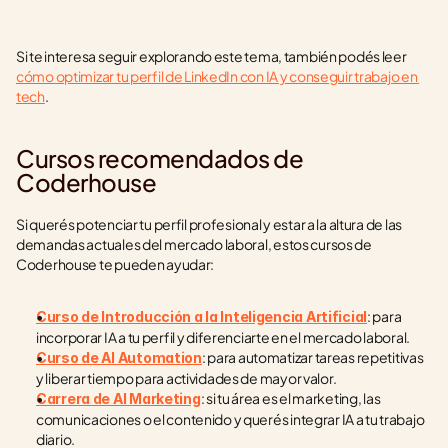
Si te interesa seguir explorando este tema, también podés leer 
cómo optimizar tu perfil de LinkedIn con IA y conseguir trabajo en 
tech
.
Cursos recomendados de 
Coderhouse
Si querés potenciar tu perfil profesional y estar a la altura de las 
demandas actuales del mercado laboral, estos cursos de 
Coderhouse te pueden ayudar:
: para 
Curso de Introducción a la Inteligencia Artificial
incorporar IA a tu perfil y diferenciarte en el mercado laboral.
: para automatizar tareas repetitivas 
Curso de AI Automation
y liberar tiempo para actividades de mayor valor.
: si tu área es el marketing, las 
Carrera de AI Marketing
comunicaciones o el contenido y querés integrar IA a tu trabajo 
diario.