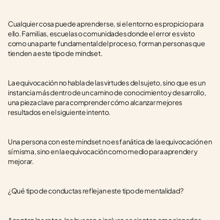
Cualquier cosa puede aprenderse, si el entorno es propicio para 
ello. Familias, escuelas o comunidades donde el error es visto 
como una parte fundamental del proceso, forman personas que 
tienden a este tipo de mindset.
La equivocación no habla de las virtudes del sujeto, sino que es un 
instancia más dentro de un camino de conocimiento y desarrollo, 
una pieza clave para comprender cómo alcanzar mejores 
resultados en el siguiente intento. 
Una persona con este mindset no es fanática de la equivocación en 
sí misma, sino en la equivocación como medio para aprender y 
mejorar.
¿Qué tipo de conductas reflejan este tipo de mentalidad?