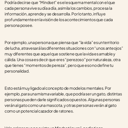
Podría decirse que “Mindset” es el esquema mental con el que 
cada persona vive su día a día, asimila los cambios, procesa la 
información, aprende y se desarrolla. Por lo tanto, influye 
profundamente en la visión de los acontecimientos que cada 
persona posee.
Por ejemplo, una persona que piensa que “la vida” es un territorio 
de lucha, atravesará las diferentes situaciones con “unos anteojos” 
muy diferentes que aquel que sostiene que la vida es amable y 
cálida. Una cosa es decir que eres “perezoso” por naturaleza, otra 
que tienes “momentos de pereza”, pero que eso no define tu 
personalidad. 
Esto está muy ligado al concepto de modelos mentales. Por 
ejemplo, para una misma variable, que podría ser un gato, distintas 
personas pueden darle significados opuestos. Algunas personas 
verán al gato como una mascota, y otras personas verán al gato 
como un potencial cazador de ratones.