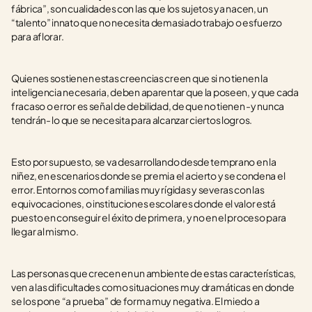
fábrica”, son cualidades con las que los sujetos ya nacen, un 
“talento” innato que no necesita demasiado trabajo o esfuerzo 
para aflorar.
Quienes sostienen estas creencias creen que si no tienen la 
inteligencia necesaria, deben aparentar que la poseen, y que cada 
fracaso o error es señal de debilidad, de que no tienen -y nunca 
tendrán- lo que se necesita para alcanzar ciertos logros. 
Esto por supuesto, se va desarrollando desde temprano en la 
niñez, en escenarios donde se premia el acierto y se condena el 
error. Entornos como familias muy rígidas y severas con las 
equivocaciones, o instituciones escolares donde el valor está 
puesto en conseguir el éxito de primera, y no en el proceso para 
llegar al mismo.
Las personas que crecen en un ambiente de estas características, 
ven a las dificultades como situaciones muy dramáticas en donde 
se los pone “a prueba” de forma muy negativa. El miedo a 