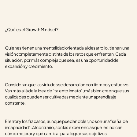
¿Qué es el Growth Mindset?
Quienes tienen una mentalidad orientada al desarrollo, tienen una 
visión completamente distinta de los retos que enfrentan. Cada 
situación, por más compleja que sea, es una oportunidad de 
expansión y crecimiento. 
Consideran que las virtudes se desarrollan con tiempo y esfuerzo. 
Van más allá de la idea de “talento innato”, más bien creen que sus 
cualidades pueden ser cultivadas mediante un aprendizaje 
constante.
El error y los fracasos, aunque puedan doler, no son una “señal de 
incapacidad”. Al contrario, son las experiencias que les indican 
cómo mejorar y qué cambiar para lograr sus objetivos. 