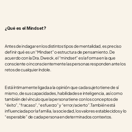
¿Qué es el Mindset?
Antes de indagar en los distintos tipos de mentalidad, es preciso 
definir qué es un “Mindset” o estructura de pensamiento. De 
acuerdo con la Dra. Dweck, el “mindset” es la forma en la que 
consciente o inconscientemente las personas responden ante los 
retos de cualquier índole. 
Está íntimamente ligada a la opinión que cada sujeto tiene de sí 
mismo, de sus capacidades, habilidades e inteligencia, así como 
también del vínculo que la persona tiene con los conceptos de 
“éxito”, “fracaso”, “esfuerzo” y “error/acierto”.También está 
influenciada por la familia, la sociedad, los valores establecidos y lo 
“esperable” de cada persona en determinados contextos. 