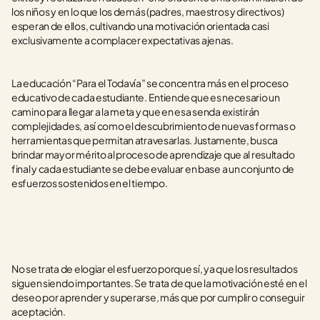
los niños y en lo que los demás (padres, maestros y directivos) 
esperan de ellos, cultivando una motivación orientada casi 
exclusivamente a complacer expectativas ajenas. 
La educación “Para el Todavía” se concentra más en el proceso 
educativo de cada estudiante. Entiende que es necesario un 
camino para llegar a la meta y que en esa senda existirán 
complejidades, así como el descubrimiento de nuevas formas o 
herramientas que permitan atravesarlas. Justamente, busca 
brindar mayor mérito al proceso de aprendizaje que al resultado 
final y cada estudiante se debe evaluar en base a un conjunto de 
esfuerzos sostenidos en el tiempo.
No se trata de elogiar el esfuerzo porque sí, ya que los resultados 
siguen siendo importantes. Se trata de que la motivación esté en el 
deseo por aprender y superarse, más que por cumplir o conseguir 
aceptación.