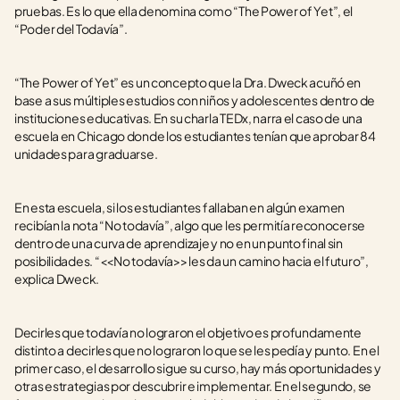
pruebas. Es lo que ella denomina como “The Power of Yet”, el 
“Poder del Todavía”.
“The Power of Yet” es un concepto que la Dra. Dweck acuñó en 
base a sus múltiples estudios con niños y adolescentes dentro de 
instituciones educativas. En su charla TEDx, narra el caso de una 
escuela en Chicago donde los estudiantes tenían que aprobar 84 
unidades para graduarse. 
En esta escuela, si los estudiantes fallaban en algún examen 
recibían la nota “No todavía”, algo que les permitía reconocerse 
dentro de una curva de aprendizaje y no en un punto final sin 
posibilidades. “<<No todavía>> les da un camino hacia el futuro”, 
explica Dweck.
Decirles que todavía no lograron el objetivo es profundamente 
distinto a decirles que no lograron lo que se les pedía y punto. En el 
primer caso, el desarrollo sigue su curso, hay más oportunidades y 
otras estrategias por descubrir e implementar. En el segundo, se 