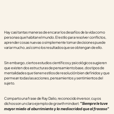
Hay casi tantas maneras de encarar los desafíos de la vida como 
personas que habitan el mundo. El estilo para resolver conflictos, 
aprender cosas nuevas o simplemente tomar decisiones puede 
variar mucho, así como los resultados que se obtengan de ello.
Sin embargo, ciertos estudios científicos y psicológicos sugieren 
que existen dos estructuras de pensamiento base, dos tipos de 
mentalidades que tienen estilos de resolución bien definidos y que 
permean todas las acciones, pensamientos y sentimientos del 
sujeto.  
Comparto una frase de Ray Dalio, reconocido inversor, cuyos 
dichos son un claro ejemplo de growth mindset: 
"Siempre le tuve 
mayor miedo al aburrimiento y la mediocridad que al fracaso"