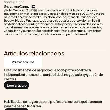
Sobre el autor
Giovanna Caneva
¡Hola! Me dicen Gio 👋🏽 Soy Licenciada en Publicidad con una sólida 
trayectoria en marketing digital y gestión de contenidos UGC, influencers, 
paid media & owned media. Colaboré con industrias del mundo Tech, 
Beauty, Moda y Finanzas, cada una de las cuales aportó valor a mi perfil 
profesional desde un lugar diferente. 📲 Soy heavy user de redes sociales, 
lo cual me mantiene actualizada constantemente acerca de tendencias, 
vocabulario y buenas prácticas de las distintas plataformas. Para saber 
más sobre mi formación, ¡te invito a revisar mi perfil de LinkedIn!
Artículos relacionados
Ver más artículos
Los fundamentos de negocio que todo profesional tech 
independiente necesita: contabilidad, negociación y gestión de 
clientes
Leer artículo
Habilidades de negocios para profesionales tech: qué aprender 
para crecer en tu carrera