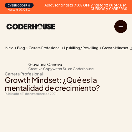
Aprovecha hasta 
70% OFF
 y hasta 
12 cuotas
 en 
CYBER CODER 🚀
CURSOS y CARRERAS
Hasta el 07/08 ⏰
Inicio
Blog
Carrera Profesional
Upskilling / Reskilling
Growth Mindset: ¿
Giovanna Caneva
Creative Copywriter Sr. en Coderhouse
Carrera Profesional
Growth Mindset: ¿Qué es la 
mentalidad de crecimiento?
Publicado el
11 de noviembre de 2021