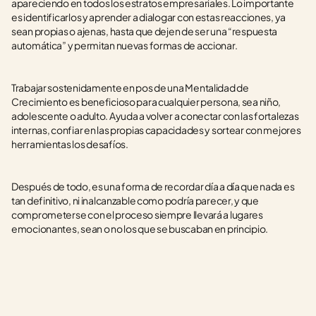
apareciendo en todos los estratos empresariales. Lo importante 
es identificarlos y aprender a dialogar con estas reacciones, ya 
sean propias o ajenas, hasta que dejen de ser una “respuesta 
automática” y permitan nuevas formas de accionar. 
Trabajar sostenidamente en pos de una Mentalidad de 
Crecimiento es beneficioso para cualquier persona, sea niño, 
adolescente o adulto. Ayuda a volver a conectar con las fortalezas 
internas, confiar en las propias capacidades y sortear con mejores 
herramientas los desafíos.
Después de todo, es una forma de recordar día a día que nada es 
tan definitivo, ni inalcanzable como podría parecer, y que 
comprometerse con el proceso siempre llevará a lugares 
emocionantes, sean o no los que se buscaban en principio. 