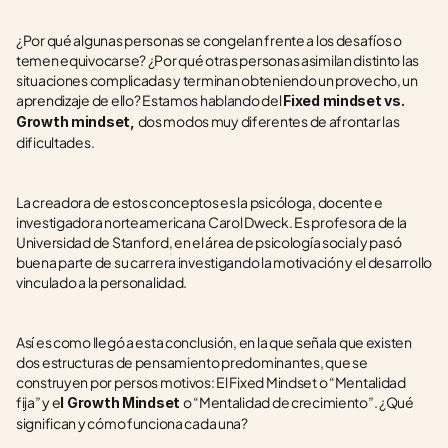
¿Por qué algunas personas se congelan frente a los desafíos o 
temen equivocarse? ¿Por qué otras personas asimilan distinto las 
situaciones complicadas y terminan obteniendo un provecho, un 
aprendizaje de ello? Estamos hablando del 
Fixed mindset vs. 
dos modos muy diferentes de afrontar las 
Growth mindset, 
dificultades.
La creadora de estos conceptos es la psicóloga, docente e 
investigadora norteamericana Carol Dweck. Es profesora de la 
Universidad de Stanford, en el área de psicología social y pasó 
buena parte de su carrera investigando la motivación y el desarrollo 
vinculado a la personalidad.
Así es como llegó a esta conclusión, en la que señala que existen 
dos estructuras de pensamiento predominantes, que se 
construyen por persos motivos: El Fixed Mindset o “Mentalidad 
fija” y e
o “Mentalidad de crecimiento”. ¿Qué 
l Growth Mindset 
significan y cómo funciona cada una?