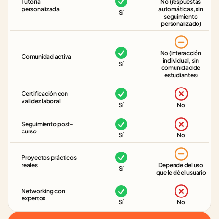
Tutoría 
No (respuestas 
personalizada
automáticas, sin 
Sí
seguimiento 
personalizado)
No (interacción 
Comunidad activa
individual, sin 
Sí
comunidad de 
estudiantes)
Certificación con 
validez laboral
Sí
No
Seguimiento post-
curso
Sí
No
Proyectos prácticos 
reales
Depende del uso 
Sí
que le dé el usuario
Networking con 
expertos
Sí
No