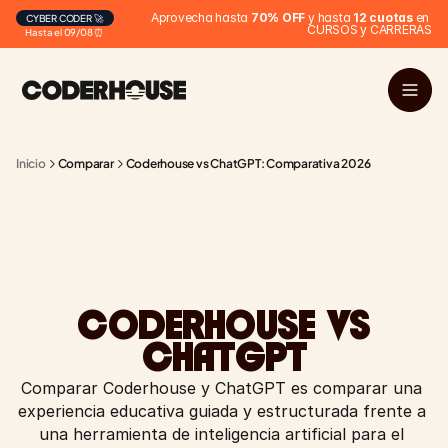
Aprovecha hasta 
70% OFF
 y hasta 
12 cuotas
 en 
CYBER CODER 🚀
CURSOS y CARRERAS
Hasta el 09/08 ⏰
Inicio
Comparar
Coderhouse vs ChatGPT: Comparativa 2026
CODERHOUSE VS
CHATGPT
Comparar Coderhouse y ChatGPT es comparar una 
experiencia educativa guiada y estructurada frente a 
una herramienta de inteligencia artificial para el 