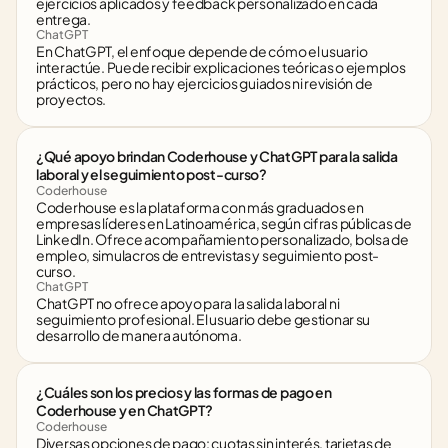
ejercicios aplicados y feedback personalizado en cada 
entrega.
ChatGPT
En ChatGPT, el enfoque depende de cómo el usuario 
interactúe. Puede recibir explicaciones teóricas o ejemplos 
prácticos, pero no hay ejercicios guiados ni revisión de 
proyectos.
¿Qué apoyo brindan Coderhouse y ChatGPT para la salida 
laboral y el seguimiento post-curso?
Coderhouse
Coderhouse es la plataforma con más graduados en 
empresas líderes en Latinoamérica, según cifras públicas de 
LinkedIn. Ofrece acompañamiento personalizado, bolsa de 
empleo, simulacros de entrevistas y seguimiento post-
curso.
ChatGPT
ChatGPT no ofrece apoyo para la salida laboral ni 
seguimiento profesional. El usuario debe gestionar su 
desarrollo de manera autónoma.
¿Cuáles son los precios y las formas de pago en 
Coderhouse y en ChatGPT?
Coderhouse
Diversas opciones de pago: cuotas sin interés, tarjetas de 