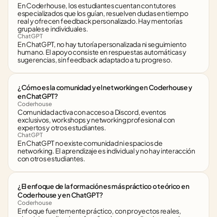
En Coderhouse, los estudiantes cuentan con tutores 
especializados que los guían, resuelven dudas en tiempo 
real y ofrecen feedback personalizado. Hay mentorías 
grupales e individuales.
ChatGPT
En ChatGPT, no hay tutoría personalizada ni seguimiento 
humano. El apoyo consiste en respuestas automáticas y 
sugerencias, sin feedback adaptado a tu progreso.
¿Cómo es la comunidad y el networking en Coderhouse y 
en ChatGPT?
Coderhouse
Comunidad activa con acceso a Discord, eventos 
exclusivos, workshops y networking profesional con 
expertos y otros estudiantes.
ChatGPT
En ChatGPT no existe comunidad ni espacios de 
networking. El aprendizaje es individual y no hay interacción 
con otros estudiantes.
¿El enfoque de la formación es más práctico o teórico en 
Coderhouse y en ChatGPT?
Coderhouse
Enfoque fuertemente práctico, con proyectos reales, 