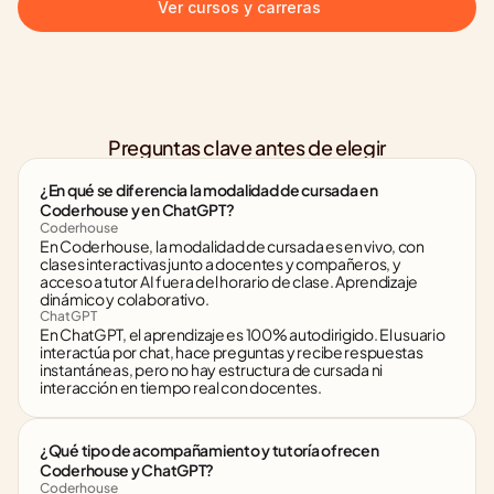
Ver cursos y carreras
Preguntas clave antes de elegir
¿En qué se diferencia la modalidad de cursada en 
Coderhouse y en ChatGPT?
Coderhouse
En Coderhouse, la modalidad de cursada es en vivo, con 
clases interactivas junto a docentes y compañeros, y 
acceso a tutor AI fuera del horario de clase. Aprendizaje 
dinámico y colaborativo.
ChatGPT
En ChatGPT, el aprendizaje es 100% autodirigido. El usuario 
interactúa por chat, hace preguntas y recibe respuestas 
instantáneas, pero no hay estructura de cursada ni 
interacción en tiempo real con docentes.
¿Qué tipo de acompañamiento y tutoría ofrecen 
Coderhouse y ChatGPT?
Coderhouse