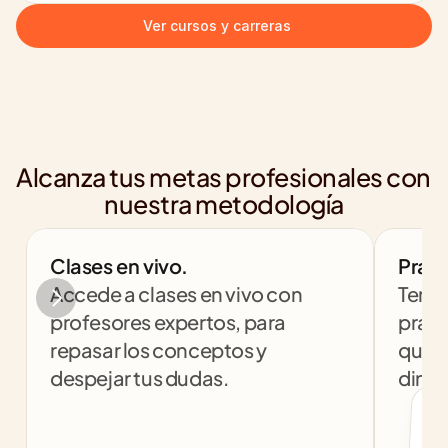
Ver cursos y carreras
Alcanza tus metas profesionales con 
nuestra metodología
Clases en vivo.
Práct
Accede a clases en vivo con 
Tendr
profesores expertos, para 
práct
repasar los conceptos y 
que t
despejar tus dudas.
dinám
col