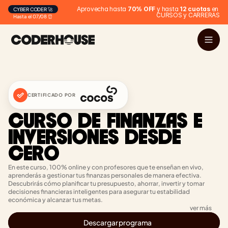
Aprovecha hasta 
70% OFF
 y hasta 
12 cuotas
 en 
CYBER CODER 🚀
CURSOS y CARRERAS
Hasta el 07/08 ⏰
CERTIFICADO POR
CURSO DE FINANZAS E 
INVERSIONES DESDE 
CERO
En este curso, 100% online y con profesores que te enseñan en vivo, 
aprenderás a gestionar tus finanzas personales de manera efectiva. 
Descubrirás cómo planificar tu presupuesto, ahorrar, invertir y tomar 
decisiones financieras inteligentes para asegurar tu estabilidad 
económica y alcanzar tus metas.
ver más
Descargar programa