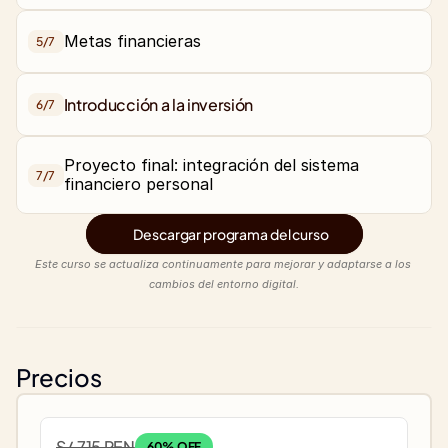
Metas financieras
5/
7
Introducción a la inversión
6/
7
Proyecto final: integración del sistema 
7/
7
Descargar programa del curso
Este curso se actualiza continuamente para mejorar y adaptarse a los 
cambios del entorno digital.
Precios
S/.715 PEN
60% OFF