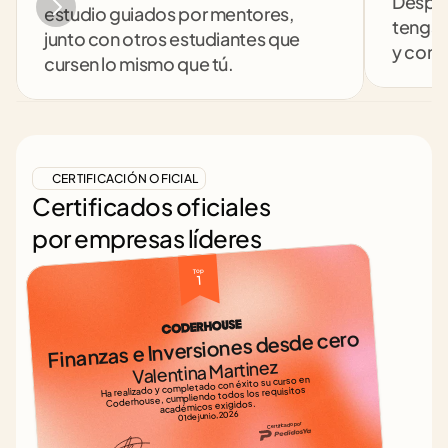
Despej
estudio guiados por mentores, 
tengas
junto con otros estudiantes que 
y comp
cursen lo mismo que tú.
CERTIFICACIÓN OFICIAL
Certificados oficiales
por empresas líderes
Top 
1
Finanzas e Inversiones desde cero
Valentina Martinez
Ha realizado y completado con éxito su curso en 
Coderhouse, cumpliendo todos los requisitos 
académicos exigidos.
01 de junio, 2026
Certificado por