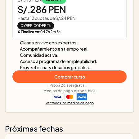
S/.286 PEN
Hasta 12 cuotas de
S/.24 PEN
CYBER CODER 🚀
⏳ Finaliza en:
0
d
7
h
2
m
5
s
Clases en vivo con expertos.
Acompañamiento en tiempo real.
Comunidad activa.
Acceso a programa de empleabilidad.
Proyecto final y desafíos grupales.
Comprar curso
¡Probá 2 clases gratis!
Medios de pago disponibles
Ver todos los medios de pago
Próximas fechas