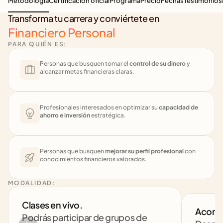
Metodología
Certificación oficial
Programa
Precio
Fechas
Testimonios
Transforma tu carrera y conviértete en
Financiero Personal
PARA QUIÉN ES:
Personas que busquen tomar el 
control de su dinero
 y 
alcanzar metas financieras claras.
Profesionales interesados en optimizar su 
capacidad de 
ahorro e inversión
 estratégica.
Personas que busquen 
mejorar su perfil profesional
 con 
conocimientos financieros valorados.
MODALIDAD:
Clases en vivo. 
Acomp
Podrás participar de grupos de 