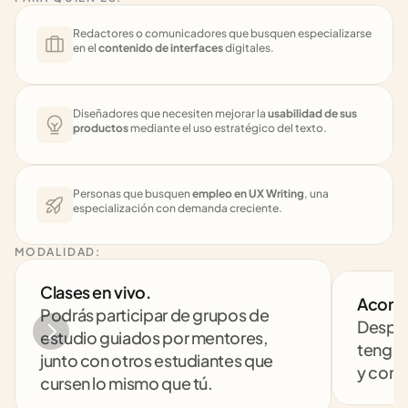
Redactores o comunicadores que busquen especializarse 
en el 
contenido de interfaces
 digitales.
Diseñadores que necesiten mejorar la 
usabilidad de sus 
productos
 mediante el uso estratégico del texto.
Personas que busquen 
empleo en UX Writing
, una 
especialización con demanda creciente.
MODALIDAD:
Clases en vivo. 
Acomp
Podrás participar de grupos de 
Despej
estudio guiados por mentores, 
tengas
junto con otros estudiantes que 
y comp
cursen lo mismo que tú.