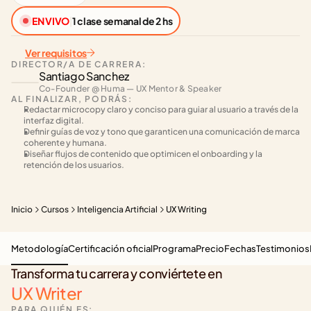
EN VIVO
|
1 clase semanal de 2 hs
Ver requisitos
DIRECTOR/A DE CARRERA:
Santiago Sanchez
Co-Founder @ Huma — UX Mentor & Speaker
AL FINALIZAR, PODRÁS:
Redactar microcopy claro y conciso para guiar al usuario a través de la 
interfaz digital.
Definir guías de voz y tono que garanticen una comunicación de marca 
coherente y humana.
Diseñar flujos de contenido que optimicen el onboarding y la 
retención de los usuarios.
Inicio
Cursos
Inteligencia Artificial
UX Writing
Metodología
Certificación oficial
Programa
Precio
Fechas
Testimonios
Transforma tu carrera y conviértete en
UX Writer
PARA QUIÉN ES: