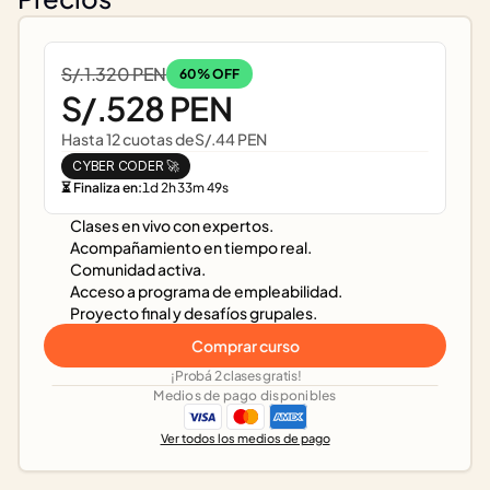
S/.1.320 PEN
60% OFF
S/.528 PEN
Hasta 12 cuotas de
S/.44 PEN
CYBER CODER 🚀
⏳ Finaliza en:
1
d
2
h
33
m
49
s
Clases en vivo con expertos.
Acompañamiento en tiempo real.
Comunidad activa.
Acceso a programa de empleabilidad.
Proyecto final y desafíos grupales.
Comprar curso
¡Probá 2 clases gratis!
Medios de pago disponibles
Ver todos los medios de pago