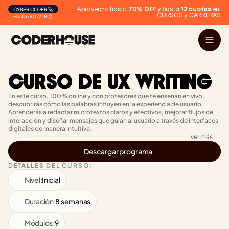
Aprovecha hasta 
70% OFF
 y hasta 
12 cuotas
 en 
CYBER CODER 🚀
CURSOS y CARRERAS
Hasta el 07/08 ⏰
CURSO DE UX WRITING
En este curso, 100% online y con profesores que te enseñan en vivo, 
descubrirás cómo las palabras influyen en la experiencia de usuario. 
Aprenderás a redactar microtextos claros y efectivos, mejorar flujos de 
interacción y diseñar mensajes que guían al usuario a través de interfaces 
digitales de manera intuitiva.
ver más
Descargar programa
DETALLES DEL CURSO:
Nivel:
Inicial
Duración:
8 semanas
Módulos:
9