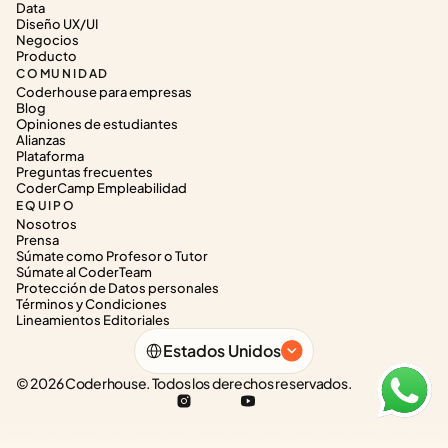
Data
Diseño UX/UI
Negocios
Producto
COMUNIDAD
Coderhouse para empresas
Blog
Opiniones de estudiantes
Alianzas
Plataforma
Preguntas frecuentes
CoderCamp Empleabilidad
EQUIPO
Nosotros
Prensa
Súmate como Profesor o Tutor
Súmate al CoderTeam
Protección de Datos personales
Términos y Condiciones
Lineamientos Editoriales
Select Language
Estados Unidos
© 2026 Coderhouse. Todos los derechos reservados.