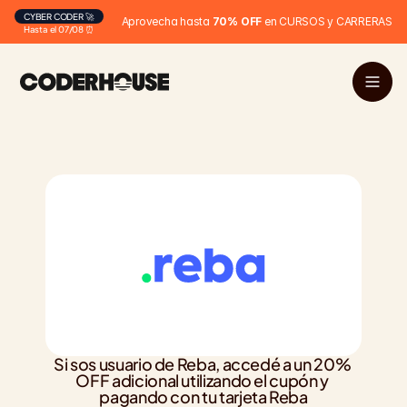
CYBER CODER 🚀
Aprovecha hasta 
70% OFF
 en CURSOS y CARRERAS
Hasta el 07/08 ⏰
Si sos usuario de Reba, accedé a un 20% 
OFF adicional utilizando el cupón y 
pagando con tu tarjeta Reba