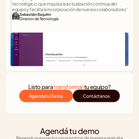
tecnológico, que impulsa la actualización continua del 
equipo y facilita la incorporación de nuevos colaboradores”
Sebastián Esquitin
Director de Tecnología
Listo para 
transformar
 tu equipo?
Agenda tu Demo
Contáctanos
Agendá tu demo
Reservá un espacio con nosotros de manera gratuita