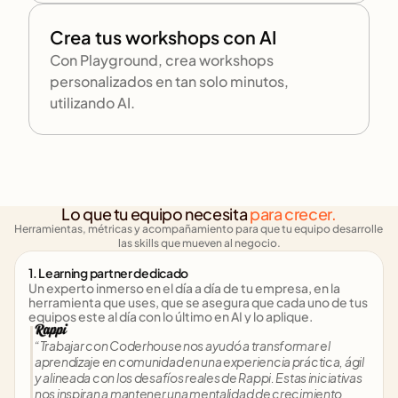
Crea tus workshops con AI
Con Playground, crea workshops 
personalizados en tan solo minutos, 
utilizando AI.
Lo que tu equipo necesita 
para crecer.
Herramientas, métricas y acompañamiento para que tu equipo desarrolle 
las skills que mueven al negocio.
1. Learning partner dedicado
Un experto inmerso en el día a día de tu empresa, en la 
herramienta que uses, que se asegura que cada uno de tus 
equipos este al día con lo último en AI y lo aplique.
“Trabajar con Coderhouse nos ayudó a transformar el 
aprendizaje en comunidad en una experiencia práctica, ágil 
y alineada con los desafíos reales de Rappi. Estas iniciativas 
nos inspiran a mantener una mentalidad de crecimiento 