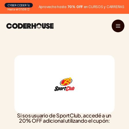
CYBER CODER 🚀
Aprovecha hasta 
70% OFF
 en CURSOS y CARRERAS
Hasta el 07/08 ⏰
Si sos usuario de SportClub, accedé a un 
20% OFF adicional utilizando el cupón: