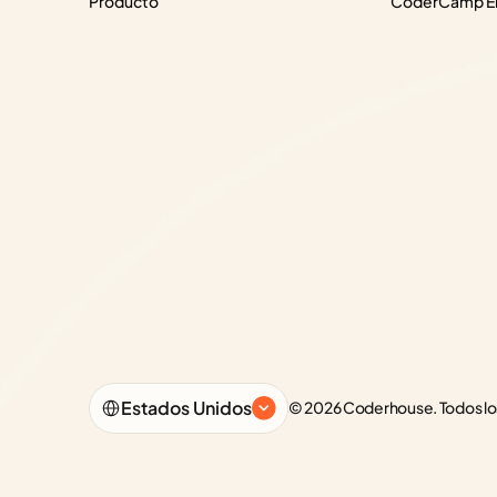
Producto
CoderCamp Em
Select Language
Estados Unidos
© 2026 Coderhouse. Todos lo