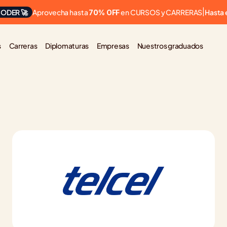
Aprovecha hasta 
 en CURSOS y CARRERAS
ODER 🚀
|
Hasta 
70% OFF
s
Carreras
Diplomaturas
Empresas
Nuestros graduados