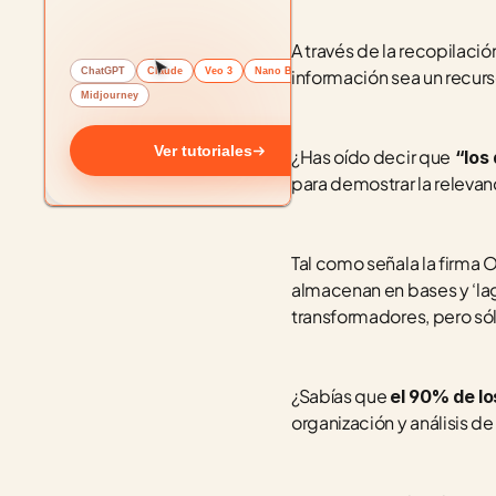
A través de la recopilació
ChatGPT
Claude
Veo 3
Nano Banana
información sea un recur
Midjourney
Ver tutoriales
¿Has oído decir que
 “los
para demostrar la relevanc
Tal como señala la firma O
almacenan en bases y ‘lag
transformadores, pero sól
¿Sabías que 
el 90% de lo
organización y análisis d