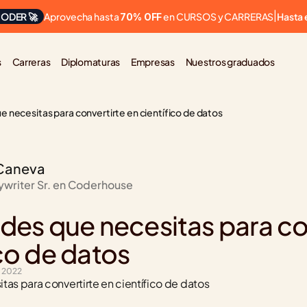
Aprovecha hasta 
 en CURSOS y CARRERAS
ODER 🚀
|
Hasta 
70% OFF
s
Carreras
Diplomaturas
Empresas
Nuestros graduados
ue necesitas para convertirte en científico de datos
Caneva
ywriter Sr. en Coderhouse
ades que necesitas para con
ico de datos
e 2022
tas para convertirte en científico de datos