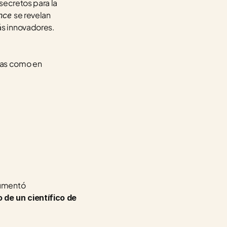
secretos para la 
se revelan 
nce 
ás innovadores.
as como en 
umentó 
 de un científico de 