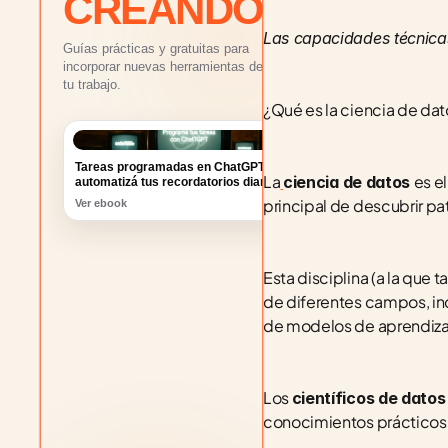
CREANDO
Las capacidades técnicas
Guías prácticas y gratuitas para
incorporar nuevas herramientas de IA a
tu trabajo.
¿Qué es la ciencia de dat
Tareas programadas en ChatGPT:
automatizá tus recordatorios diarios
La
es e
ciencia de datos 
Ver ebook
principal de descubrir pat
Esta disciplina (a la que
de diferentes campos, inclu
de modelos de aprendiza
Los 
científicos de datos
conocimientos prácticos