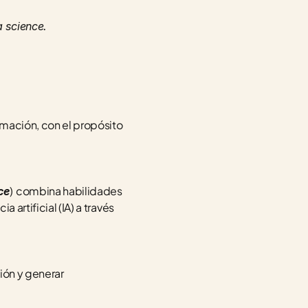
 science. 
mación, con el propósito 
)
combina habilidades 
ce
artificial (IA) a través 
ón y generar 