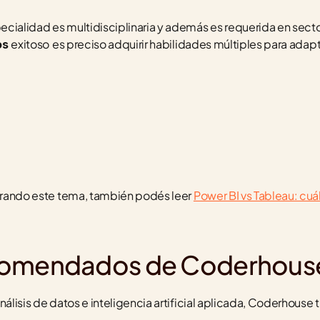
exitoso
es preciso adquirir habilidades múltiples para adapt
os 
lorando este tema, también podés leer 
Power BI vs Tableau: cuál 
comendados de Coderhous
nálisis de datos e inteligencia artificial aplicada, Coderhouse 