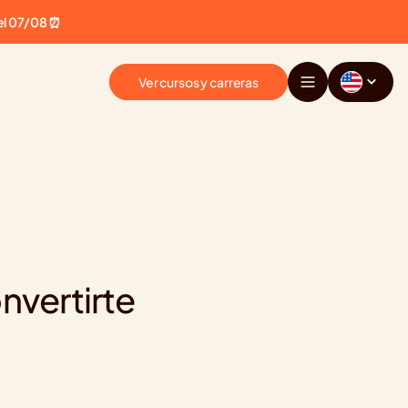
el 07/08 ⏰
Ver cursos y carreras
vertirte 