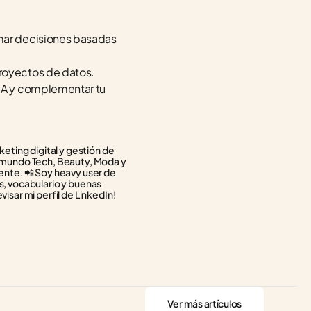
omar decisiones basadas 
proyectos de datos.
IA y complementar tu 
eting digital y gestión de 
 mundo Tech, Beauty, Moda y 
rente. 📲 Soy heavy user de 
, vocabulario y buenas 
visar mi perfil de LinkedIn!
Ver más artículos