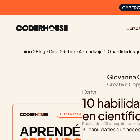
CYBER C
Curso
Inicio
Blog
Data
Ruta de Aprendizaje
10 habilidades q
Giovanna 
Creative Cop
Data
10 habilid
en científ
TUTORIALES GRATUITOS
Publicado el
13 de septiembre d
APRENDÉ
10 habilidades que necesi