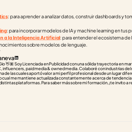
: para aprender a analizar datos, construir dashboards y t
tics
: para incorporar modelos de IA y machine learning en tus 
ing
: para entender el ecosistema de 
a la Inteligencia Artificial
onocimientos sobre modelos de lenguaje.
r
aneva
Gio 👋🏽 Soy Licenciada en Publicidad con una sólida trayectoria en mark
 influencers, paid media & owned media. Colaboré con industrias del
a de las cuales aportó valor a mi perfil profesional desde un lugar dife
 lo cual me mantiene actualizada constantemente acerca de tendencias
distintas plataformas. Para saber más sobre mi formación, ¡te invito a re