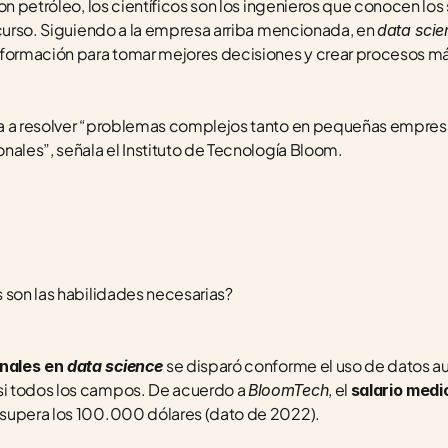
on petróleo, los científicos son los ingenieros que conocen los 
ecurso. Siguiendo a la empresa arriba mencionada, en 
data scie
nformación para tomar mejores decisiones y crear procesos m
a a resolver “problemas complejos tanto en pequeñas empres
nales”, señala el Instituto de Tecnología Bloom.
 son las habilidades necesarias?
se disparó conforme el uso de datos a
nales en 
data science
i todos los campos. De acuerdo a 
, el 
BloomTech
salario medio
 supera los 100.000 dólares (dato de 2022).