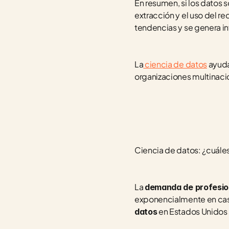
En resumen, si los datos s
extracción y el uso del r
tendencias y se genera i
La
 ciencia de datos
 ayud
organizaciones multinacio
Ciencia de datos: ¿cuáles
La 
demanda de profesio
exponencialmente en cas
 en Estados Unidos
datos