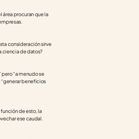
l área procuran que la 
 empresas.
ta consideración sirve 
a
ciencia de datos?
” pero “a menudo se 
 “generar beneficios 
 función de esto, la 
ovechar ese caudal.