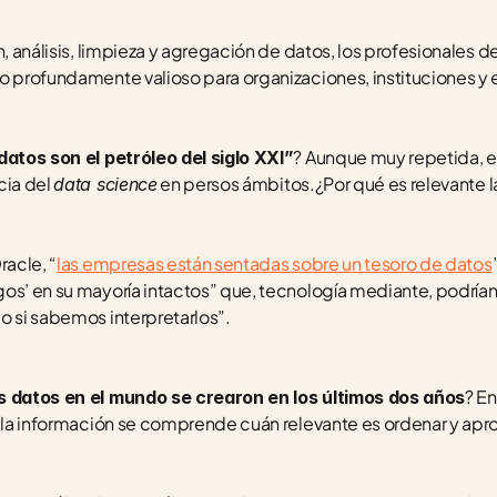
n, análisis, limpieza y agregación de datos, los profesionales de
so profundamente valioso para organizaciones, instituciones y
? Aunque muy repetida, es
 datos son el petróleo del siglo XXI”
ia del 
 en persos ámbitos.¿Por qué es relevante l
data science
racle, “
las empresas están sentadas sobre un tesoro de datos
os’ en su mayoría intactos” que, tecnología mediante, podrían
o si sabemos interpretarlos”.
? En
s datos en el mundo se crearon en los últimos dos años
e la información se comprende cuán relevante es ordenar y apr