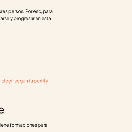
Como hemos visto, la especialidad es multidisciplinaria y además es requerida en sectores persos. Por eso, para 
arse y progresar en esta 
elegir según tu perfil y 
e
tiene formaciones para 