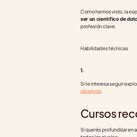
ser un científico de dat
profesión clave.
Habilidades técnicas
1.
Si te interesa seguir exp
objetivos
.
Cursos re
Si querés profundizar en a
todos los niveles: