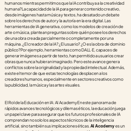
humanos mientras permitimos que la IA contribuya a la creatividad 
humana?La capacidad de la IA para generar contenido creativo, 
desde imágenes hasta música y textos, ha desatado un debate 
sobre los derechos de autor y la autoría en la era digital. Las 
herramientas de IA generativa, como los modelos de creación de 
arte o música, plantean preguntas sobre quién posee los derechos 
de una obra creada parcialmente o completamente por una 
máquina. ¿El creador de la IA? ¿El usuario? ¿O es la obra de dominio 
público?Por ejemplo, herramientas como DALL·E, capaces de 
generar imágenes a partir de texto, han permitido a usuarios crear 
obras que nunca hubieran imaginado. Pero este avance genera 
conflictos sobre la originalidad y la propiedad intelectual. Además, 
existe el temor de que estas tecnologías desplacen a los 
creadores humanos, especialmente en sectores creativos como 
la publicidad, la música y las artes visuales.
El Rol de la Educación en IA: AI AcademyEn este panorama de 
rápidos avances tecnológicos y dilemas éticos, la educación juega 
un papel clave para asegurar que los futuros profesionales de IA 
comprendan no solo los aspectos técnicos de la inteligencia 
artificial, sino también sus implicaciones éticas. 
es un 
AI Academy 