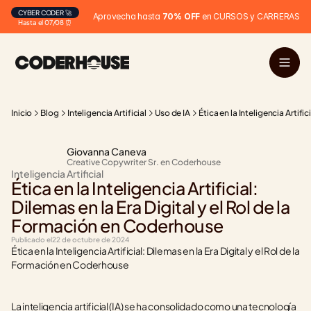
CYBER CODER 🚀
Aprovecha hasta 
70% OFF
 en CURSOS y CARRERAS
Hasta el 07/08 ⏰
Inicio
Blog
Inteligencia Artificial
Uso de IA
Ética en la Inteligencia Artif
Giovanna Caneva
Creative Copywriter Sr. en Coderhouse
Inteligencia Artificial
Ética en la Inteligencia Artificial: 
Dilemas en la Era Digital y el Rol de la 
Formación en Coderhouse
Publicado el
22 de octubre de 2024
Ética en la Inteligencia Artificial: Dilemas en la Era Digital y el Rol de la 
Formación en Coderhouse
La inteligencia artificial (IA) se ha consolidado como una tecnología 