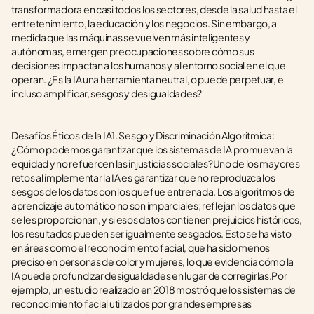
transformadora en casi todos los sectores, desde la salud hasta el 
entretenimiento, la educación y los negocios. Sin embargo, a 
medida que las máquinas se vuelven más inteligentes y 
autónomas, emergen preocupaciones sobre cómo sus 
decisiones impactan a los humanos y al entorno social en el que 
operan. ¿Es la IA una herramienta neutral, o puede perpetuar, e 
incluso amplificar, sesgos y desigualdades?
Desafíos Éticos de la IA1. Sesgo y Discriminación Algorítmica: 
¿Cómo podemos garantizar que los sistemas de IA promuevan la 
equidad y no refuercen las injusticias sociales?Uno de los mayores 
retos al implementar la IA es garantizar que no reproduzca los 
sesgos de los datos con los que fue entrenada. Los algoritmos de 
aprendizaje automático no son imparciales; reflejan los datos que 
se les proporcionan, y si esos datos contienen prejuicios históricos, 
los resultados pueden ser igualmente sesgados. Esto se ha visto 
en áreas como el reconocimiento facial, que ha sido menos 
preciso en personas de color y mujeres, lo que evidencia cómo la 
IA puede profundizar desigualdades en lugar de corregirlas.Por 
ejemplo, un estudio realizado en 2018 mostró que los sistemas de 
reconocimiento facial utilizados por grandes empresas 