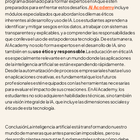
programa diseñado para formar expertos en IA que estén 
preparados para enfrentar estos desafíos.
 incluye 
AI Academy
módulos especializados que abordan los dilemas éticos 
inherentes al desarrollo y uso de IA. Los estudiantes aprenden a 
identificar y mitigar sesgos en los datos, a trabajar con sistemas 
transparentes y explicables, y a comprender las responsabilidades 
que conlleva el uso de esta poderosa tecnología. De esta manera, 
AI Academy no solo forma expertos en el desarrollo de IA, sino 
también en su 
.La educación en ética IA 
uso ético y responsable
es especialmente relevante en un mundo donde las aplicaciones 
de la inteligencia artificial se están expandiendo rápidamente. 
Desde la automatización de procesos empresariales hasta el uso 
en aplicaciones creativas, es fundamental que los futuros 
profesionales estén equipados con las herramientas necesarias 
para evaluar el impacto de sus creaciones. En AI Academy, los 
estudiantes no solo adquieren habilidades técnicas, sino también 
una visión integral de la IA, que incluye las dimensiones sociales y 
éticas de esta tecnología.
ConclusiónLa inteligencia artificial está transformando nuestro 
mundo de maneras que antes parecían imposibles, pero su 
desarrollo plantea preguntas fundamentales sobre cómo debe 