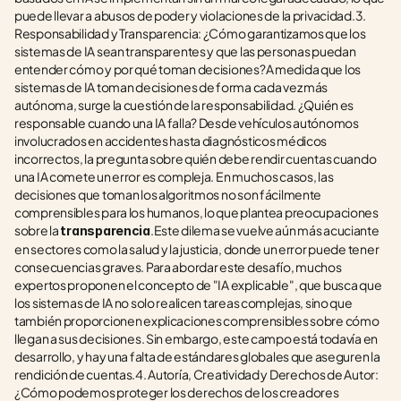
puede llevar a abusos de poder y violaciones de la privacidad.3. 
Responsabilidad y Transparencia: ¿Cómo garantizamos que los 
sistemas de IA sean transparentes y que las personas puedan 
entender cómo y por qué toman decisiones?A medida que los 
sistemas de IA toman decisiones de forma cada vez más 
autónoma, surge la cuestión de la responsabilidad. ¿Quién es 
responsable cuando una IA falla? Desde vehículos autónomos 
involucrados en accidentes hasta diagnósticos médicos 
incorrectos, la pregunta sobre quién debe rendir cuentas cuando 
una IA comete un error es compleja. En muchos casos, las 
decisiones que toman los algoritmos no son fácilmente 
comprensibles para los humanos, lo que plantea preocupaciones 
sobre la 
.Este dilema se vuelve aún más acuciante 
transparencia
en sectores como la salud y la justicia, donde un error puede tener 
consecuencias graves. Para abordar este desafío, muchos 
expertos proponen el concepto de "IA explicable", que busca que 
los sistemas de IA no solo realicen tareas complejas, sino que 
también proporcionen explicaciones comprensibles sobre cómo 
llegan a sus decisiones. Sin embargo, este campo está todavía en 
desarrollo, y hay una falta de estándares globales que aseguren la 
rendición de cuentas.4. Autoría, Creatividad y Derechos de Autor: 
¿Cómo podemos proteger los derechos de los creadores 