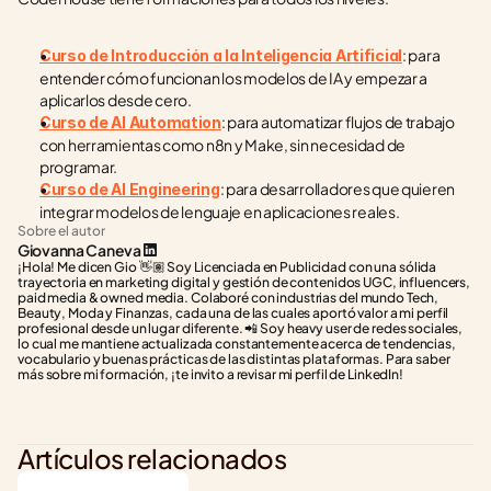
: para 
Curso de Introducción a la Inteligencia Artificial
entender cómo funcionan los modelos de IA y empezar a 
aplicarlos desde cero.
: para automatizar flujos de trabajo 
Curso de AI Automation
con herramientas como n8n y Make, sin necesidad de 
programar.
: para desarrolladores que quieren 
Curso de AI Engineering
integrar modelos de lenguaje en aplicaciones reales.
Sobre el autor
Giovanna Caneva
¡Hola! Me dicen Gio 👋🏽 Soy Licenciada en Publicidad con una sólida 
trayectoria en marketing digital y gestión de contenidos UGC, influencers, 
paid media & owned media. Colaboré con industrias del mundo Tech, 
Beauty, Moda y Finanzas, cada una de las cuales aportó valor a mi perfil 
profesional desde un lugar diferente. 📲 Soy heavy user de redes sociales, 
lo cual me mantiene actualizada constantemente acerca de tendencias, 
vocabulario y buenas prácticas de las distintas plataformas. Para saber 
más sobre mi formación, ¡te invito a revisar mi perfil de LinkedIn!
Artículos relacionados