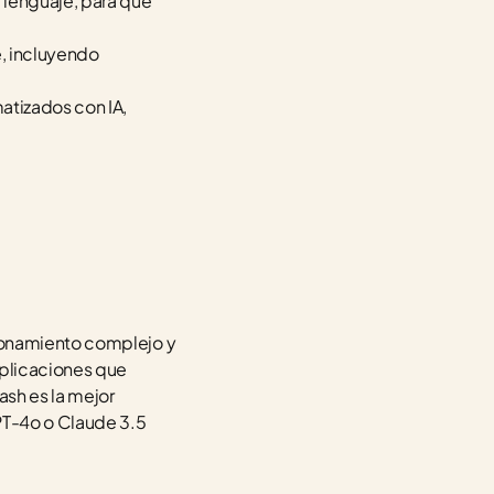
lenguaje, para qué 
, incluyendo 
atizados con IA, 
zonamiento complejo y 
plicaciones que 
sh es la mejor 
T-4o o Claude 3.5 