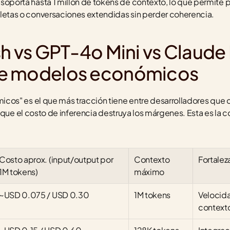
 soporta hasta 1 millón de tokens de contexto, lo que permite
etas o conversaciones extendidas sin perder coherencia.
h vs GPT-4o Mini vs Claude 
de modelos económicos
os" es el que más tracción tiene entre desarrolladores que 
 que el costo de inferencia destruya los márgenes. Esta es la 
Costo aprox. (input/output por 
Contexto 
Fortalez
1M tokens)
máximo
~USD 0.075 / USD 0.30
1M tokens
Velocida
context