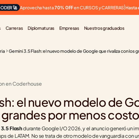
Aprovecha hasta 
 en CURSOS y CARRERAS
ODER 🚀
|
Hasta 
70% OFF
s
Carreras
Diplomaturas
Empresas
Nuestros graduados
ria
Gemini 3.5 Flash: el nuevo modelo de Google que rivaliza con los
ion en Coderhouse
ash: el nuevo modelo de Go
os grandes por menos cost
 durante Google I/O 2026, y el anuncio generó un im
 3.5 Flash
s de LATAM. No se trata de otro modelo de vanguardia con un p