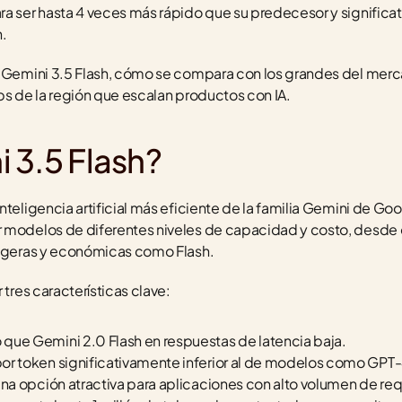
ra ser hasta 4 veces más rápido que su predecesor y significa
.
s Gemini 3.5 Flash, cómo se compara con los grandes del merc
ps de la región que escalan productos con IA.
 3.5 Flash?
teligencia artificial más eficiente de la familia Gemini de Goo
 modelos de diferentes niveles de capacidad y costo, desde e
ligeras y económicas como Flash.
 tres características clave:
 que Gemini 2.0 Flash en respuestas de latencia baja.
por token significativamente inferior al de modelos como GPT-
 una opción atractiva para aplicaciones con alto volumen de re