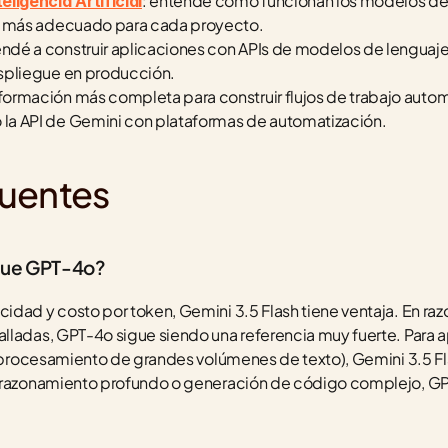
: entendé cómo funcionan los modelos de 
eligencia Artificial
el más adecuado para cada proyecto.
endé a construir aplicaciones con APIs de modelos de lenguaje
espliegue en producción.
a formación más completa para construir flujos de trabajo autom
la API de Gemini con plataformas de automatización.
cuentes
 que GPT-4o?
idad y costo por token, Gemini 3.5 Flash tiene ventaja. En ra
lladas, GPT-4o sigue siendo una referencia muy fuerte. Para a
 (procesamiento de grandes volúmenes de texto), Gemini 3.5 Fla
n razonamiento profundo o generación de código complejo, GP