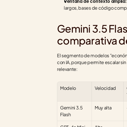
Ventana de contexto amplia:
largos, bases de código compl
Gemini 3.5 Flas
comparativa 
El segmento de modelos "económic
con IA, porque permite escalar sin
relevante:
Modelo
Velocidad
Gemini 3.5 
Muy alta
Flash