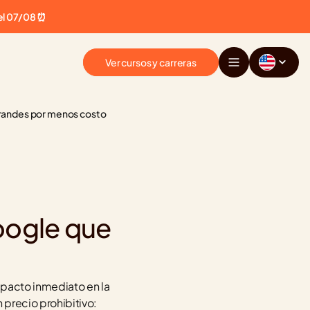
el 07/08 ⏰
Ver cursos y carreras
 grandes por menos costo
ogle que 
o
pacto inmediato en la 
recio prohibitivo: 