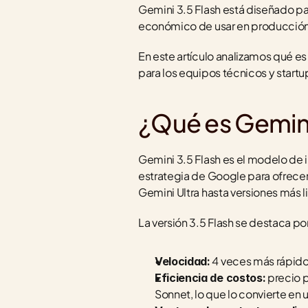
Gemini 3.5 Flash está diseñado pa
económico de usar en producción
En este artículo analizamos qué e
para los equipos técnicos y startu
¿Qué es Gemini
Gemini 3.5 Flash es el modelo de in
estrategia de Google para ofrecer
Gemini Ultra hasta versiones más 
La versión 3.5 Flash se destaca por
 4 veces más rápido
Velocidad:
 precio 
Eficiencia de costos:
Sonnet, lo que lo convierte en