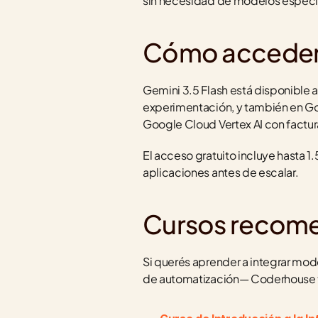
sin necesidad de modelos especia
Cómo acceder 
Gemini 3.5 Flash está disponible a 
experimentación, y también en Goo
Google Cloud Vertex AI con factur
El acceso gratuito incluye hasta 1.
aplicaciones antes de escalar.
Cursos recom
Si querés aprender a integrar mo
de automatización— Coderhouse t