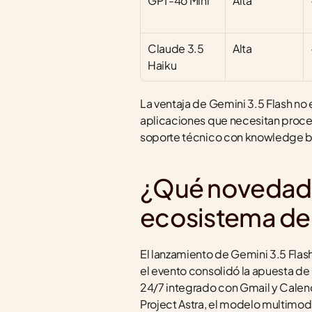
GPT-4o Mini
Alta
Claude 3.5 
Alta
Haiku
La ventaja de Gemini 3.5 Flash no 
aplicaciones que necesitan proces
soporte técnico con knowledge base
¿Qué novedades
ecosistema de
El lanzamiento de Gemini 3.5 Flas
el evento consolidó la apuesta de
24/7 integrado con Gmail y Calend
Project Astra, el modelo multimod