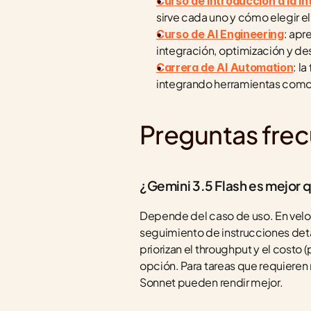
Curso de Introducción a la Int
sirve cada uno y cómo elegir 
: apr
Curso de AI Engineering
integración, optimización y d
: l
Carrera de AI Automation
integrando herramientas como 
Preguntas fre
¿Gemini 3.5 Flash es mejor
Depende del caso de uso. En veloc
seguimiento de instrucciones deta
priorizan el throughput y el costo
opción. Para tareas que requiere
Sonnet pueden rendir mejor.