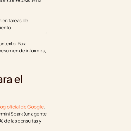
ión con ecosistema 
n en tareas de 
iento
ntexto. Para 
 resumen de informes, 
a el 
log oficial de Google
, 
mini Spark (un agente 
 de las consultas y 