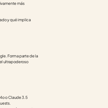
tivamente más 
ado y qué implica 
gle. Forma parte de la 
l ultrapoderoso 
4o o Claude 3.5 
quests.