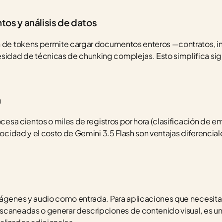
s y análisis de datos
n de tokens permite cargar documentos enteros —contratos, inf
dad de técnicas de chunking complejas. Esto simplifica sign
.
n
ocesa cientos o miles de registros por hora (clasificación de em
locidad y el costo de Gemini 3.5 Flash son ventajas diferenciales
mágenes y audio como entrada. Para aplicaciones que necesitan
scaneadas o generar descripciones de contenido visual, es un