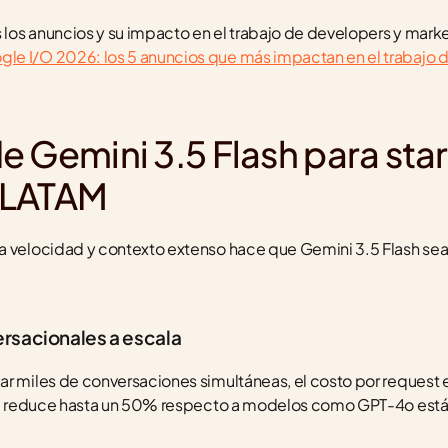
s los anuncios y su impacto en el trabajo de developers y marke
le I/O 2026: los 5 anuncios que más impactan en el trabajo d
 Gemini 3.5 Flash para star
 LATAM
a velocidad y contexto extenso hace que Gemini 3.5 Flash sea 
rsacionales a escala
r miles de conversaciones simultáneas, el costo por request e
 se reduce hasta un 50% respecto a modelos como GPT-4o están