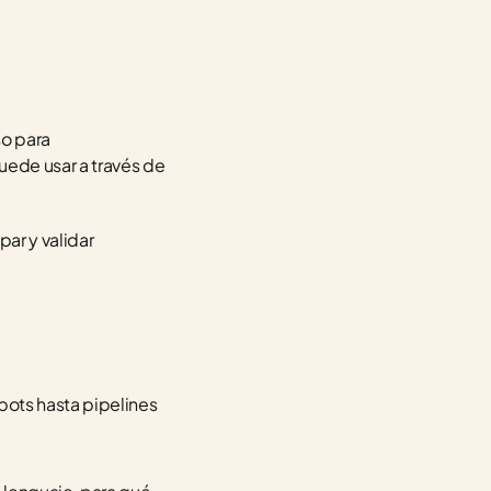
o para 
ede usar a través de 
ar y validar 
ots hasta pipelines 