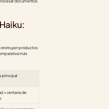
 procesar documentos 
Haiku: 
construyen productos 
comparativa más 
a principal
d + ventana de 
o