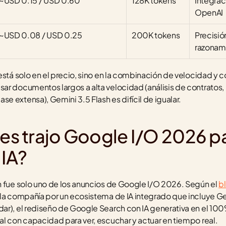
~USD 0.15 / USD 0.60
128K tokens
Integrac
OpenAI
~USD 0.08 / USD 0.25
200K tokens
Precisió
razonam
está solo en el precio, sino en la combinación de velocidad y co
ar documentos largos a alta velocidad (análisis de contratos,
 extensa), Gemini 3.5 Flash es difícil de igualar.
 trajo Google I/O 2026 par
 IA?
h fue solo uno de los anuncios de Google I/O 2026. Según el 
b
 la compañía por un ecosistema de IA integrado que incluye Ge
ar), el rediseño de Google Search con IA generativa en el 100%
al con capacidad para ver, escuchar y actuar en tiempo real.